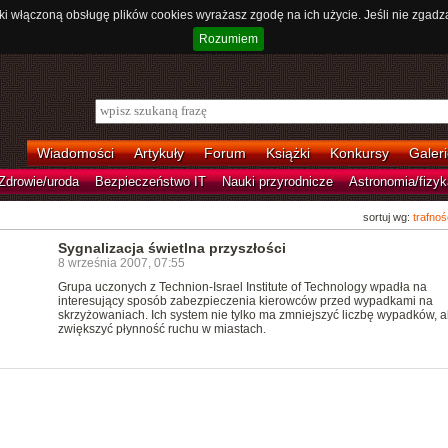
ki włączoną obsługę plików cookies wyrażasz zgodę na ich użycie. Jeśli nie zgadz
Rozumiem
Wiadomości
Artykuły
Forum
Książki
Konkursy
Galeri
Zdrowie/uroda
Bezpieczeństwo IT
Nauki przyrodnicze
Astronomia/fizyk
sortuj wg:
trafnoś
Sygnalizacja świetlna przyszłości
8 września 2007, 07:55
Grupa uczonych z Technion-Israel Institute of Technology wpadła na
interesujący sposób zabezpieczenia kierowców przed wypadkami na
skrzyżowaniach. Ich system nie tylko ma zmniejszyć liczbę wypadków, al
zwiększyć płynność ruchu w miastach.