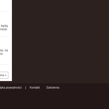
, będą
racje.
np. na
ia
ona »
ityka prywatności
|
Kontakt
Szkolenia