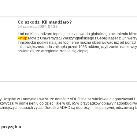
Co szkodzi Kilimandżaro?
14 czerwca 2007, 07:38
Lód na Kilimandżaro topnieje nie z powodu globalnego ocieplenia klima
Philip
Mote z Uniwersytetu Waszyngtońskiego i Georg Kaser z Uniwersy
Innsbrucku podkreślają, że topnienie można obserwować już od ponad
lat, a większość lodu zniknęła przed 1953 rokiem, czyli zanim naukowcy
stwierdzili, że w regionie zrobiło się cieplej.
 Hospital w Londynie uważa, że dorośli z ADHD nie są właściwie diagnozowani i
 zazwyczaj w odniesieniu do dzieci, ale w ok. 65% przypadków objawy nadpobudliw
źniejszych etapach życia. Dorośli z ADHD są depresyjni, impulsywni, odczuwają te
 przyzębia