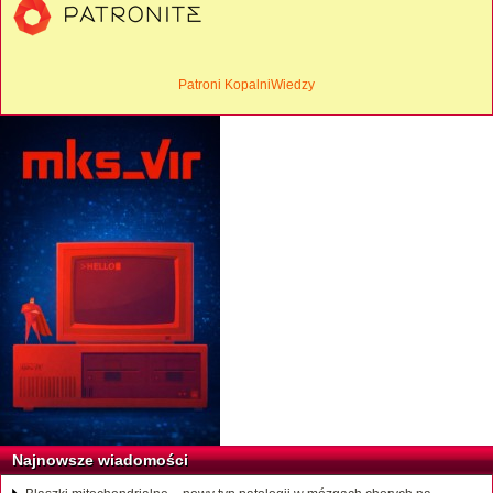
Patroni KopalniWiedzy
Najnowsze wiadomości