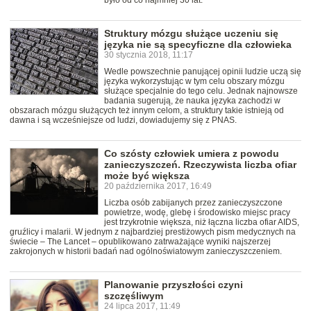
było od co najmniej 30 lat.
Struktury mózgu służące uczeniu się
języka nie są specyficzne dla człowieka
30 stycznia 2018, 11:17
Wedle powszechnie panującej opinii ludzie uczą się
języka wykorzystując w tym celu obszary mózgu
służące specjalnie do tego celu. Jednak najnowsze
badania sugerują, że nauka języka zachodzi w
obszarach mózgu służących też innym celom, a struktury takie istnieją od
dawna i są wcześniejsze od ludzi, dowiadujemy się z PNAS.
Co szósty człowiek umiera z powodu
zanieczyszczeń. Rzeczywista liczba ofiar
może być większa
20 października 2017, 16:49
Liczba osób zabijanych przez zanieczyszczone
powietrze, wodę, glebę i środowisko miejsc pracy
jest trzykrotnie większa, niż łączna liczba ofiar AIDS,
gruźlicy i malarii. W jednym z najbardziej prestiżowych pism medycznych na
świecie – The Lancet – opublikowano zatrważające wyniki najszerzej
zakrojonych w historii badań nad ogólnoświatowym zanieczyszczeniem.
Planowanie przyszłości czyni
szczęśliwym
24 lipca 2017, 11:49