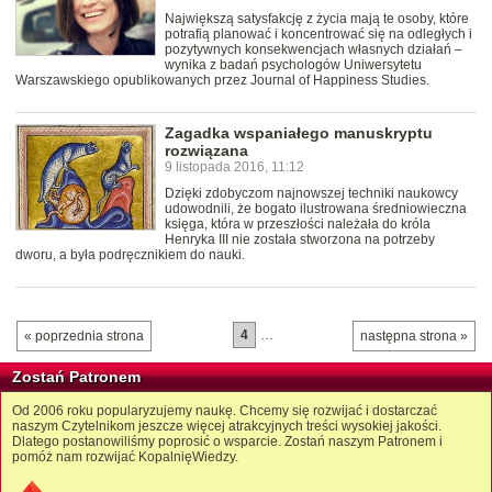
Największą satysfakcję z życia mają te osoby, które
potrafią planować i koncentrować się na odległych i
pozytywnych konsekwencjach własnych działań –
wynika z badań psychologów Uniwersytetu
Warszawskiego opublikowanych przez Journal of Happiness Studies.
Zagadka wspaniałego manuskryptu
rozwiązana
9 listopada 2016, 11:12
Dzięki zdobyczom najnowszej techniki naukowcy
udowodnili, że bogato ilustrowana średniowieczna
księga, która w przeszłości należała do króla
Henryka III nie została stworzona na potrzeby
dworu, a była podręcznikiem do nauki.
4
…
« poprzednia strona
następna strona »
Zostań Patronem
Od 2006 roku popularyzujemy naukę. Chcemy się rozwijać i dostarczać
naszym Czytelnikom jeszcze więcej atrakcyjnych treści wysokiej jakości.
Dlatego postanowiliśmy poprosić o wsparcie. Zostań naszym Patronem i
pomóż nam rozwijać KopalnięWiedzy.