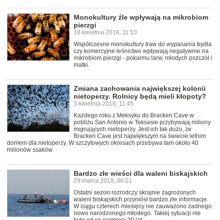
Monokultury źle wpływają na mikrobiom
pierzgi
18 kwietnia 2018, 11:10
Współczesne monokultury traw do wypasania bydła
czy komercyjne leśnictwo wpływają negatywnie na
mikrobiom pierzgi - pokarmu larw, młodych pszczół i
matki.
Zmiana zachowania największej kolonii
nietoperzy. Rolnicy będą mieli kłopoty?
3 kwietnia 2018, 11:45
Każdego roku z Meksyku do Bracken Cave w
pobliżu San Antonio w Teksasie przybywają miliony
migrujących nietoperzy. Jest ich tak dużo, że
Bracken Cave jest największym na świecie letnim
domem dla nietoperzy. W szczytowych okresach przebywa tam około 40
milionów ssaków
Bardzo złe wieści dla waleni biskajskich
29 marca 2018, 06:21
Ostatni sezon rozrodczy skrajnie zagrożonych
waleni biskajskich przyniósł bardzo złe informacje.
W ciągu czterech miesięcy nie zauważono żadnego
nowo narodzonego młodego. Takiej sytuacji nie