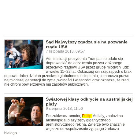
Sąd Najwyższy zgadza się na pozwanie
rządu USA
7 listopada 2018, 09:57
Administracji prezydenta Trumpa nie udało się
doprowadzić do odrzucenia pozwu złożonego
przeciwko rządowi USA przez grupę młodych ludzi
w wieku 11–22 lat. Oskarżają oni rządzących o brak
odpowiednich działań przeciwko globalnemu ociepleniu, co narusza prawo
najmłodszej generacji do życia, wolności i własności oraz oznacza, że rząd
nie chroni powierzonych mu zasobów publicznych.
Światowej klasy odkrycie na australijskiej
plaży
9 sierpnia 2018, 11:56
Poszukiwacz-amator,
Philip
Mullaly, znalazł na
australijskiej plaży zęby gigantycznego
prehistorycznego rekina. Zwierzę było znacznie
większe od współcześnie żyjącego żarłacza
białego.