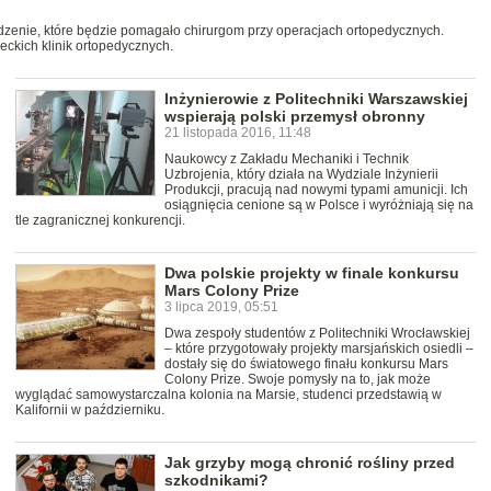
dzenie, które będzie pomagało chirurgom przy operacjach ortopedycznych.
ckich klinik ortopedycznych.
Inżynierowie z Politechniki Warszawskiej
wspierają polski przemysł obronny
21 listopada 2016, 11:48
Naukowcy z Zakładu Mechaniki i Technik
Uzbrojenia, który działa na Wydziale Inżynierii
Produkcji, pracują nad nowymi typami amunicji. Ich
osiągnięcia cenione są w Polsce i wyróżniają się na
tle zagranicznej konkurencji.
Dwa polskie projekty w finale konkursu
Mars Colony Prize
3 lipca 2019, 05:51
Dwa zespoły studentów z Politechniki Wrocławskiej
– które przygotowały projekty marsjańskich osiedli –
dostały się do światowego finału konkursu Mars
Colony Prize. Swoje pomysły na to, jak może
wyglądać samowystarczalna kolonia na Marsie, studenci przedstawią w
Kalifornii w październiku.
Jak grzyby mogą chronić rośliny przed
szkodnikami?