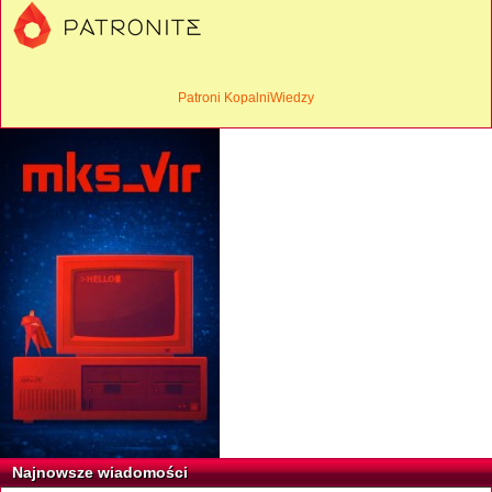
Patroni KopalniWiedzy
Najnowsze wiadomości