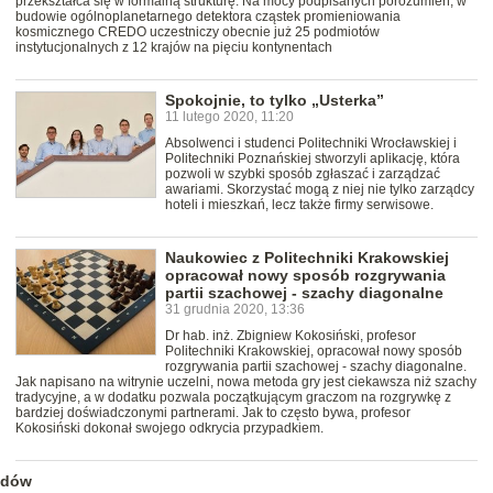
przekształca się w formalną strukturę. Na mocy podpisanych porozumień, w
budowie ogólnoplanetarnego detektora cząstek promieniowania
kosmicznego CREDO uczestniczy obecnie już 25 podmiotów
instytucjonalnych z 12 krajów na pięciu kontynentach
Spokojnie, to tylko „Usterka”
11 lutego 2020, 11:20
Absolwenci i studenci Politechniki Wrocławskiej i
Politechniki Poznańskiej stworzyli aplikację, która
pozwoli w szybki sposób zgłaszać i zarządzać
awariami. Skorzystać mogą z niej nie tylko zarządcy
hoteli i mieszkań, lecz także firmy serwisowe.
Naukowiec z Politechniki Krakowskiej
opracował nowy sposób rozgrywania
partii szachowej - szachy diagonalne
31 grudnia 2020, 13:36
Dr hab. inż. Zbigniew Kokosiński, profesor
Politechniki Krakowskiej, opracował nowy sposób
rozgrywania partii szachowej - szachy diagonalne.
Jak napisano na witrynie uczelni, nowa metoda gry jest ciekawsza niż szachy
tradycyjne, a w dodatku pozwala początkującym graczom na rozgrywkę z
bardziej doświadczonymi partnerami. Jak to często bywa, profesor
Kokosiński dokonał swojego odkrycia przypadkiem.
edów