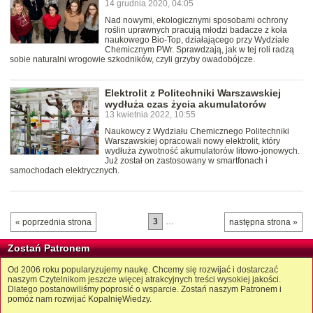
14 grudnia 2020, 04:05
Nad nowymi, ekologicznymi sposobami ochrony
roślin uprawnych pracują młodzi badacze z koła
naukowego Bio-Top, działającego przy Wydziale
Chemicznym PWr. Sprawdzają, jak w tej roli radzą
sobie naturalni wrogowie szkodników, czyli grzyby owadobójcze.
Elektrolit z Politechniki Warszawskiej
wydłuża czas życia akumulatorów
13 kwietnia 2022, 10:55
Naukowcy z Wydziału Chemicznego Politechniki
Warszawskiej opracowali nowy elektrolit, który
wydłuża żywotność akumulatorów litowo-jonowych.
Już został on zastosowany w smartfonach i
samochodach elektrycznych.
3
…
« poprzednia strona
następna strona »
Zostań Patronem
Od 2006 roku popularyzujemy naukę. Chcemy się rozwijać i dostarczać
naszym Czytelnikom jeszcze więcej atrakcyjnych treści wysokiej jakości.
Dlatego postanowiliśmy poprosić o wsparcie. Zostań naszym Patronem i
pomóż nam rozwijać KopalnięWiedzy.