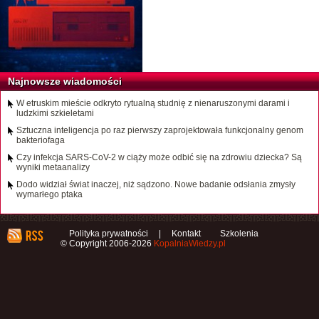
Najnowsze wiadomości
W etruskim mieście odkryto rytualną studnię z nienaruszonymi darami i
ludzkimi szkieletami
Sztuczna inteligencja po raz pierwszy zaprojektowała funkcjonalny genom
bakteriofaga
Czy infekcja SARS-CoV-2 w ciąży może odbić się na zdrowiu dziecka? Są
wyniki metaanalizy
Dodo widział świat inaczej, niż sądzono. Nowe badanie odsłania zmysły
wymarłego ptaka
Polityka prywatności
|
Kontakt
Szkolenia
© Copyright 2006-2026
KopalniaWiedzy.pl