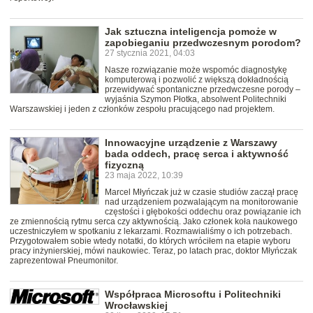
Jak sztuczna inteligencja pomoże w
zapobieganiu przedwczesnym porodom?
27 stycznia 2021, 04:03
Nasze rozwiązanie może wspomóc diagnostykę
komputerową i pozwolić z większą dokładnością
przewidywać spontaniczne przedwczesne porody –
wyjaśnia Szymon Płotka, absolwent Politechniki
Warszawskiej i jeden z członków zespołu pracującego nad projektem.
Innowacyjne urządzenie z Warszawy
bada oddech, pracę serca i aktywność
fizyczną
23 maja 2022, 10:39
Marcel Młyńczak już w czasie studiów zaczął pracę
nad urządzeniem pozwalającym na monitorowanie
częstości i głębokości oddechu oraz powiązanie ich
ze zmiennością rytmu serca czy aktywnością. Jako członek koła naukowego
uczestniczyłem w spotkaniu z lekarzami. Rozmawialiśmy o ich potrzebach.
Przygotowałem sobie wtedy notatki, do których wróciłem na etapie wyboru
pracy inżynierskiej, mówi naukowiec. Teraz, po latach prac, doktor Młyńczak
zaprezentował Pneumonitor.
Współpraca Microsoftu i Politechniki
Wrocławskiej