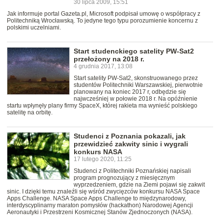
30 lipca 2009, 15:51
Jak informuje portal Gazeta.pl, Microsoft podpisał umowę o współpracy z
Politechniką Wrocławską. To jedyne tego typu porozumienie koncernu z
polskimi uczelniami.
Start studenckiego satelity PW-Sat2
przełożony na 2018 r.
4 grudnia 2017, 13:08
Start satelity PW-Sat2, skonstruowanego przez
studentów Politechniki Warszawskiej, pierwotnie
planowany na koniec 2017 r, odbędzie się
najwcześniej w połowie 2018 r. Na opóźnienie
startu wpłynęły plany firmy SpaceX, której rakieta ma wynieść polskiego
satelitę na orbitę.
Studenci z Poznania pokazali, jak
przewidzieć zakwity sinic i wygrali
konkurs NASA
17 lutego 2020, 11:25
Studenci z Politechniki Poznańskiej napisali
program prognozujący z miesięcznym
wyprzedzeniem, gdzie na Ziemi pojawi się zakwit
sinic. I dzięki temu znaleźli się wśród zwycięzców konkursu NASA Space
Apps Challenge. NASA Space Apps Challenge to międzynarodowy,
interdyscyplinarny maraton pomysłów (hackathon) Narodowej Agencji
Aeronautyki i Przestrzeni Kosmicznej Stanów Zjednoczonych (NASA).