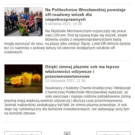
Na Politechnice Wrocławskiej powstaje
off-roadowy wózek dla
niepełnosprawnych
4 sierpnia 2021, 14:39
Na Wydziale Mechanicznym rozpoczęły się prace
nad LOV-em. Pod tą nazwą kryje się wózek, dzięki
któremu osoby z niepełnosprawnościami będą
mogły wyruszyć do lasu, na plażę albo zdobyć Ślężę. Limit-Off-Vehicle będzie
też co najmniej o połowę tańszy od obecnie dostępnych wózków off-
roadowych.
Dzięki zimnej plazmie sok ma lepsze
właściwości odżywcze i
przeciwnowotworowe
10 listopada 2022, 11:36
Naukowcy z Katedry Chemii Analitycznej i Metalurgii
Chemicznej Politechniki Wrocławskiej wykazali, że
soki owocowe i napoje roślinne potraktowane zimną
plazmą mają większą wartość odżywczą i dłuższy czas przechowywania.
Jednak najbardziej zaskakujący był fakt, że zimna plazma powoduje, iż sok
staje się cytotoksyczny dla komórek nowotworowych, nie wpływając przy tym
na komórki zdrowe.