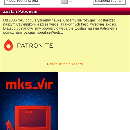
5
…
« poprzednia strona
następna strona »
Zostań Patronem
Od 2006 roku popularyzujemy naukę. Chcemy się rozwijać i dostarczać
naszym Czytelnikom jeszcze więcej atrakcyjnych treści wysokiej jakości.
Dlatego postanowiliśmy poprosić o wsparcie. Zostań naszym Patronem i
pomóż nam rozwijać KopalnięWiedzy.
Patroni KopalniWiedzy