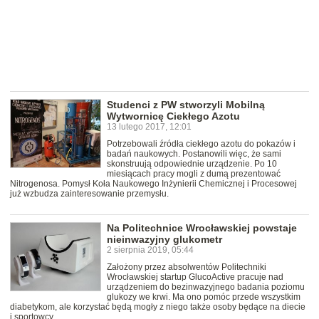
Studenci z PW stworzyli Mobilną
Wytwornicę Ciekłego Azotu
13 lutego 2017, 12:01
Potrzebowali źródła ciekłego azotu do pokazów i
badań naukowych. Postanowili więc, że sami
skonstruują odpowiednie urządzenie. Po 10
miesiącach pracy mogli z dumą prezentować
Nitrogenosa. Pomysł Koła Naukowego Inżynierii Chemicznej i Procesowej
już wzbudza zainteresowanie przemysłu.
Na Politechnice Wrocławskiej powstaje
nieinwazyjny glukometr
2 sierpnia 2019, 05:44
Założony przez absolwentów Politechniki
Wrocławskiej startup GlucoActive pracuje nad
urządzeniem do bezinwazyjnego badania poziomu
glukozy we krwi. Ma ono pomóc przede wszystkim
diabetykom, ale korzystać będą mogły z niego także osoby będące na diecie
i sportowcy.