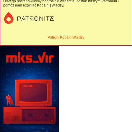
Dlatego postanowiliśmy poprosić o wsparcie. Zostań naszym Patronem i
pomóż nam rozwijać KopalnięWiedzy.
Patroni KopalniWiedzy