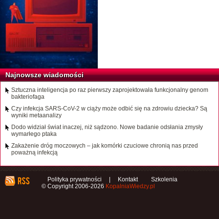
Najnowsze wiadomości
Sztuczna inteligencja po raz pierwszy zaprojektowała funkcjonalny genom
bakteriofaga
Czy infekcja SARS-CoV-2 w ciąży może odbić się na zdrowiu dziecka? Są
wyniki metaanalizy
Dodo widział świat inaczej, niż sądzono. Nowe badanie odsłania zmysły
wymarłego ptaka
Zakażenie dróg moczowych – jak komórki czuciowe chronią nas przed
poważną infekcją
Polityka prywatności
|
Kontakt
Szkolenia
© Copyright 2006-2026
KopalniaWiedzy.pl