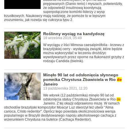
pręgowanych (Danio rerio) i myszach, potwierdziły,
że odpowiedź insulinową koordynują
superpołączone komórki-liderzy z wysp
trzustkowych. Naukowcy mają nadzieję, że pomoże to w lepszym
zrozumieniu, jak rozwija się cukrzyca typu 2.
Roślinny wyciąg na kandydozę
18 września 2019, 05:49
W wyciągu z liści Mimosa caesalpiniifolia - krzewu z
brazylijskiej cerry - występują związki, które będzie
można wykorzystać w leczeniu drożdżyc
wywoływanych przez oporne na flukonazol grzyby z
rodzaju Candida (bielnik).
Minęło 90 lat od odsłonięcia słynnego
pomnika Chrystusa Zbawiciela w Rio
de
Janeiro
13 października 2021, 11:20
We wtorek (12 października) minęło 90 lat od
odsłonięcia statuy Chrystusa Zbawiciela w Rio
de
Janeiro. Z tej okazji odprawiono mszę. W ramach
obchodów brazylijski kompozytor Moacyr Luz stworzył też utwór "Alma
carioca, Cristo redentor". Oprócz tego powstała okolicznościowa wersja
popularnego w Brazylii destylowanego napoju alkoholowego cachaça z
wizerunkiem Chrystusa na butelce (Cachaça Redentor).