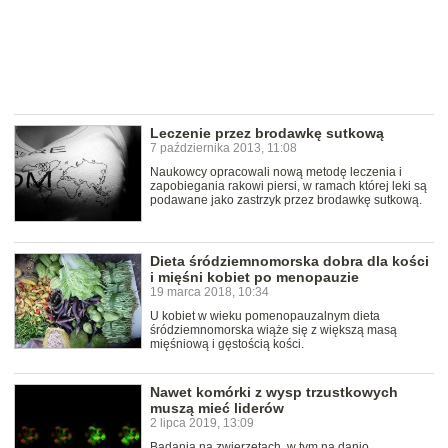
Leczenie przez brodawkę sutkową
7 października 2013, 11:08
Naukowcy opracowali nową metodę leczenia i
zapobiegania rakowi piersi, w ramach której leki są
podawane jako zastrzyk przez brodawkę sutkową.
Dieta śródziemnomorska dobra dla kości
i mięśni kobiet po menopauzie
19 marca 2018, 10:34
U kobiet w wieku pomenopauzalnym dieta
śródziemnomorska wiąże się z większą masą
mięśniową i gęstością kości.
Nawet komórki z wysp trzustkowych
muszą mieć liderów
2 lipca 2019, 13:09
Badania na zwierzętach, w tym na danio