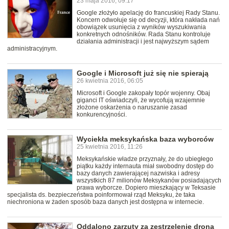
23 maja 2016, 09:17
Google złożyło apelację do francuskiej Rady Stanu.
Koncern odwołuje się od decyzji, która nakłada nań
obowiązek usunięcia z wyników wyszukiwania
konkretnych odnośników. Rada Stanu kontroluje
działania administracji i jest najwyższym sądem
administracyjnym.
Google i Microsoft już się nie spierają
26 kwietnia 2016, 06:05
Microsoft i Google zakopały topór wojenny. Obaj
giganci IT oświadczyli, że wycofują wzajemnie
złożone oskarżenia o naruszanie zasad
konkurencyjności.
Wyciekła meksykańska baza wyborców
25 kwietnia 2016, 11:26
Meksykańskie władze przyznały, że do ubiegłego
piątku każdy internauta miał swobodny dostęp do
bazy danych zawierającej nazwiska i adresy
wszystkich 87 milionów Meksykanów posiadających
prawa wyborcze. Dopiero mieszkający w Teksasie
specjalista ds. bezpieczeństwa poinformował rząd Meksyku, że taka
niechroniona w żaden sposób baza danych jest dostępna w internecie.
Oddalono zarzuty za zestrzelenie drona