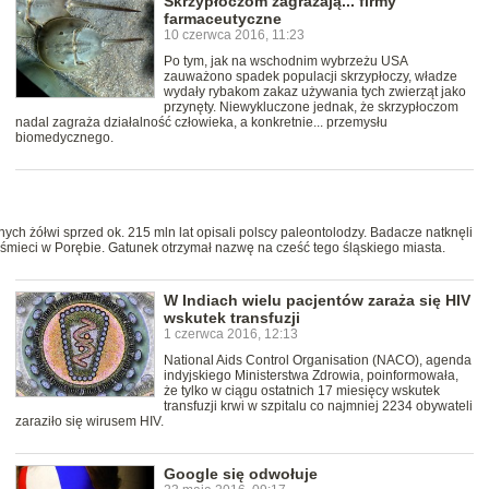
Skrzypłoczom zagrażają... firmy
farmaceutyczne
10 czerwca 2016, 11:23
Po tym, jak na wschodnim wybrzeżu USA
zauważono spadek populacji skrzypłoczy, władze
wydały rybakom zakaz używania tych zwierząt jako
przynęty. Niewykluczone jednak, że skrzypłoczom
nadal zagraża działalność człowieka, a konkretnie... przemysłu
biomedycznego.
ch żółwi sprzed ok. 215 mln lat opisali polscy paleontolodzy. Badacze natknęli
a śmieci w Porębie. Gatunek otrzymał nazwę na cześć tego śląskiego miasta.
W Indiach wielu pacjentów zaraża się HIV
wskutek transfuzji
1 czerwca 2016, 12:13
National Aids Control Organisation (NACO), agenda
indyjskiego Ministerstwa Zdrowia, poinformowała,
że tylko w ciągu ostatnich 17 miesięcy wskutek
transfuzji krwi w szpitalu co najmniej 2234 obywateli
zaraziło się wirusem HIV.
Google się odwołuje