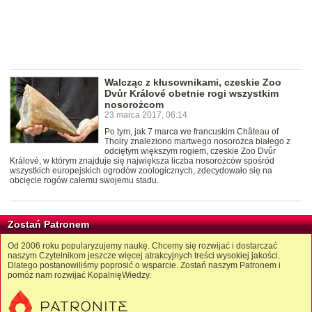
Walcząc z kłusownikami, czeskie Zoo
Dvůr Králové obetnie rogi wszystkim
nosorożcom
23 marca 2017, 06:14
Po tym, jak 7 marca we francuskim Château of
Thoiry znaleziono martwego nosorożca białego z
odciętym większym rogiem, czeskie Zoo Dvůr
Králové, w którym znajduje się największa liczba nosorożców spośród
wszystkich europejskich ogrodów zoologicznych, zdecydowało się na
obcięcie rogów całemu swojemu stadu.
Zostań Patronem
Od 2006 roku popularyzujemy naukę. Chcemy się rozwijać i dostarczać
naszym Czytelnikom jeszcze więcej atrakcyjnych treści wysokiej jakości.
Dlatego postanowiliśmy poprosić o wsparcie. Zostań naszym Patronem i
pomóż nam rozwijać KopalnięWiedzy.