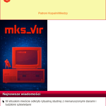
Patroni KopalniWiedzy
Najnowsze wiadomości
W etruskim mieście odkryto rytualną studnię z nienaruszonymi darami i
ludzkimi szkieletami