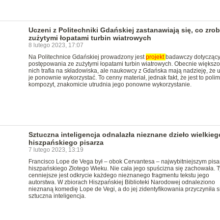
Uczeni z Politechniki Gdańskiej zastanawiają się, co zrob
zużytymi łopatami turbin wiatrowych
8 lutego 2023, 17:07
Na Politechnice Gdańskiej prowadzony jest
projekt
badawczy dotycząc
postępowania ze zużytymi łopatami turbin wiatrowych. Obecnie większo
nich trafia na składowiska, ale naukowcy z Gdańska mają nadzieję, że 
je ponownie wykorzystać. To cenny materiał, jednak fakt, że jest to poli
kompozyt, znakomicie utrudnia jego ponowne wykorzystanie.
Sztuczna inteligencja odnalazła nieznane dzieło wielkieg
hiszpańskiego pisarza
7 lutego 2023, 13:19
Francisco Lope de Vega był – obok Cervantesa – najwybitniejszym pis
hiszpańskiego Złotego Wieku. Nie cała jego spuścizna się zachowała. 
cenniejsze jest odkrycie każdego nieznanego fragmentu tekstu jego
autorstwa. W zbiorach Hiszpańskiej Biblioteki Narodowej odnaleziono
nieznaną komedię Lope de Vegi, a do jej zidentyfikowania przyczyniła s
sztuczna inteligencja.