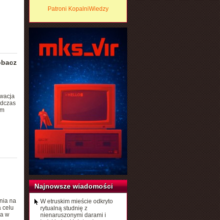
Patroni KopalniWiedzy
obacz
wacja
odczas
lm
Najnowsze wiadomości
nia na
W etruskim mieście odkryto
a celu
rytualną studnię z
ła w
nienaruszonymi darami i