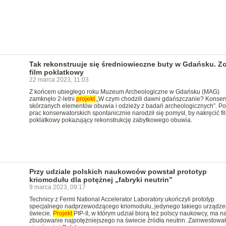
Tak rekonstruuje się średniowieczne buty w Gdańsku. Z
film poklatkowy
22 marca 2023, 11:03
Z końcem ubiegłego roku Muzeum Archeologiczne w Gdańsku (MAG)
zamknęło 2-letni
projekt
„W czym chodzili dawni gdańszczanie? Konser
skórzanych elementów obuwia i odzieży z badań archeologicznych”. P
prac konserwatorskich spontanicznie narodził się pomysł, by nakręcić fi
poklatkowy pokazujący rekonstrukcję zabytkowego obuwia.
Przy udziale polskich naukowców powstał prototyp
kriomodułu dla potężnej „fabryki neutrin”
9 marca 2023, 09:17
Technicy z Fermi National Accelerator Laboratory ukończyli prototyp
specjalnego nadprzewodzącego kriomodułu, jedynego takiego urządze
świecie.
Projekt
PIP-II, w którym udział biorą też polscy naukowcy, ma n
zbudowanie najpotężniejszego na świecie źródła neutrin. Zainwestowa