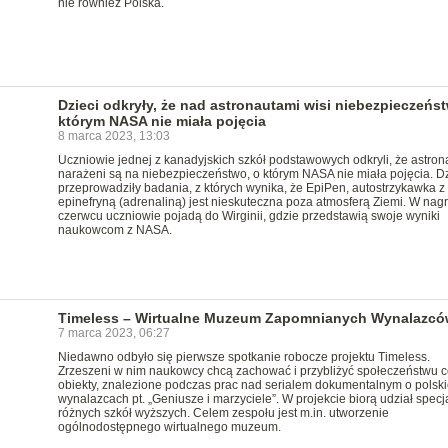
nie również Polska.
Dzieci odkryły, że nad astronautami wisi niebezpieczeńst
którym NASA nie miała pojęcia
8 marca 2023, 13:03
Uczniowie jednej z kanadyjskich szkół podstawowych odkryli, że astron
narażeni są na niebezpieczeństwo, o którym NASA nie miała pojęcia. Dz
przeprowadziły badania, z których wynika, że EpiPen, autostrzykawka z
epinefryną (adrenaliną) jest nieskuteczna poza atmosferą Ziemi. W nag
czerwcu uczniowie pojadą do Wirginii, gdzie przedstawią swoje wyniki
naukowcom z NASA.
Timeless – Wirtualne Muzeum Zapomnianych Wynalazcó
7 marca 2023, 06:27
Niedawno odbyło się pierwsze spotkanie robocze projektu Timeless.
Zrzeszeni w nim naukowcy chcą zachować i przybliżyć społeczeństwu 
obiekty, znalezione podczas prac nad serialem dokumentalnym o polsk
wynalazcach pt. „Geniusze i marzyciele”. W projekcie biorą udział specja
różnych szkół wyższych. Celem zespołu jest m.in. utworzenie
ogólnodostępnego wirtualnego muzeum.