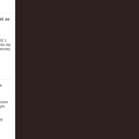
ić ze
y
ść z
uda się
merowy
o
arzem
Tym
ię