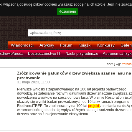
ki włączoną obsługę plików cookies wyrażasz zgodę na ich użycie. Jeśli nie zgadz
Rozumiem
Wiadomości
Artykuły
Forum
Książki
Konkursy
Galeri
Zdrowie/uroda
Bezpieczeństwo IT
Nauki przyrodnicze
Astronomia/fizyk
sortuj wg:
trafnoś
Zróżnicowanie gatunków drzew zwiększa szanse lasu na
przetrwanie
31 maja 2023, 11:00
Pierwsze wnioski z zaplanowanego na 100 lat projektu badawczego
dowodzą, że zalesianie różnymi gatunkami drzew znacznie zwiększa s
powodzenia wysiłków na rzecz odnowy lasu. W piśmie Restoration Eco
ukazały się wyniki badań prowadzonych od 10 lat w ramach programu
BiodiversiTREE. To zaplanowany na 100 lat
projekt
zalesiania na dużą 
w ramach którego bada się wpływ różnych strategii sadzenia drzew na 
drzewa oraz na funkcjonowanie ekosystemu.