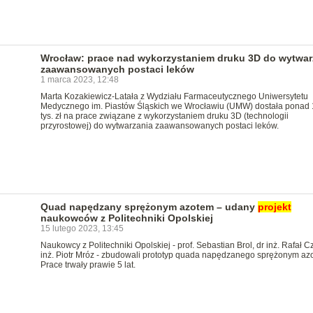
Wrocław: prace nad wykorzystaniem druku 3D do wytwar
zaawansowanych postaci leków
1 marca 2023, 12:48
Marta Kozakiewicz-Latała z Wydziału Farmaceutycznego Uniwersytetu
Medycznego im. Piastów Śląskich we Wrocławiu (UMW) dostała ponad
tys. zł na prace związane z wykorzystaniem druku 3D (technologii
przyrostowej) do wytwarzania zaawansowanych postaci leków.
Quad napędzany sprężonym azotem – udany
projekt
naukowców z Politechniki Opolskiej
15 lutego 2023, 13:45
Naukowcy z Politechniki Opolskiej - prof. Sebastian Brol, dr inż. Rafał Cz
inż. Piotr Mróz - zbudowali prototyp quada napędzanego sprężonym az
Prace trwały prawie 5 lat.