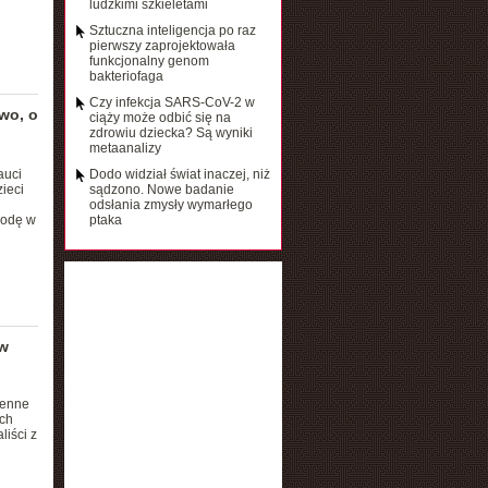
ludzkimi szkieletami
Sztuczna inteligencja po raz
pierwszy zaprojektowała
funkcjonalny genom
bakteriofaga
Czy infekcja SARS-CoV-2 w
wo, o
ciąży może odbić się na
zdrowiu dziecka? Są wyniki
metaanalizy
auci
Dodo widział świat inaczej, niż
ieci
sądzono. Nowe badanie
odsłania zmysły wymarłego
rodę w
ptaka
w
cenne
ich
liści z