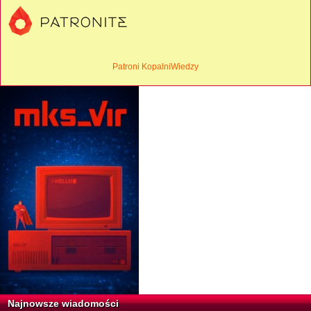
Patroni KopalniWiedzy
Najnowsze wiadomości