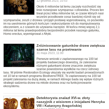
12 grudnia 2023, 10:53
Około 6 milionów lat temu zaczęły rozchodzić się
linie rozwojowe szympansa i człowieka. Proces ten
trwał przez kilka milionów lat, w czasie których nasi
wcześni przodkowie coraz bardziej różnili się od
szympansów, zeszli z drzewa i przyjęli postawę wyprostowaną, co pozwoliło
im na uwolnienie górnych kończyn i wykorzystanie ich do manipulowania
otoczeniem, a z czasem do używania narzędzi. W końcu mniej więcej 2,1
miliona lat temu prawdopodobny bezpośredni przodek naszego gatunku,
Homo erectus, wyemigrował z Afryki.
Zróżnicowanie gatunków drzew zwiększa
szanse lasu na przetrwanie
31 maja 2023, 11:00
Pierwsze wnioski z zaplanowanego na 100 lat
projektu badawczego dowodzą, że zalesianie
różnymi gatunkami drzew znacznie zwiększa
szanse powodzenia wysiłków na rzecz odnowy
lasu. W piśmie Restoration Ecology ukazały się wyniki badań prowadzonych
od 10 lat w ramach programu BiodiversiTREE. To zaplanowany na 100 lat
projekt zalesiania na dużą skalę, w ramach którego bada się wpływ różnych
strategii sadzenia drzew na młode drzewa oraz na funkcjonowanie
ekosystemu.
Detektorysta znalazł XVI-w. złoty
naszyjnik z wisiorem z inicjałami Henryka
VIII i Katarzyny Aragońskiej