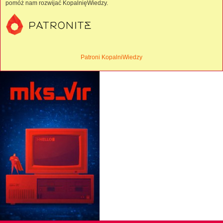
pomóż nam rozwijać KopalnięWiedzy.
Patroni KopalniWiedzy