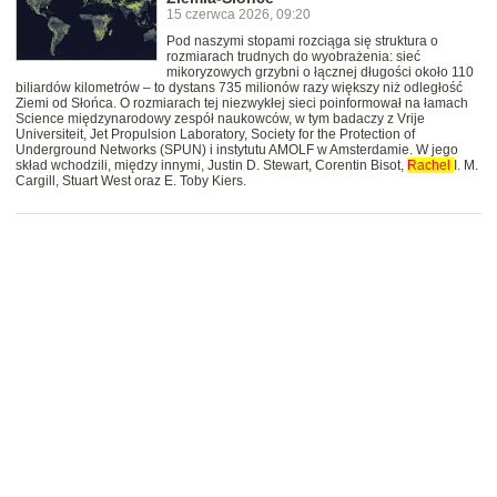
15 czerwca 2026, 09:20
Pod naszymi stopami rozciąga się struktura o
rozmiarach trudnych do wyobrażenia: sieć
mikoryzowych grzybni o łącznej długości około 110
biliardów kilometrów – to dystans 735 milionów razy większy niż odległość
Ziemi od Słońca. O rozmiarach tej niezwykłej sieci poinformował na łamach
Science międzynarodowy zespół naukowców, w tym badaczy z Vrije
Universiteit, Jet Propulsion Laboratory, Society for the Protection of
Underground Networks (SPUN) i instytutu AMOLF w Amsterdamie. W jego
skład wchodzili, między innymi, Justin D. Stewart, Corentin Bisot,
Rachel
I. M.
Cargill, Stuart West oraz E. Toby Kiers.