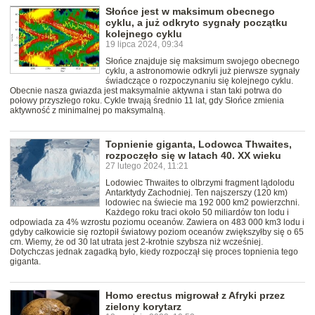
Słońce jest w maksimum obecnego
cyklu, a już odkryto sygnały początku
kolejnego cyklu
19 lipca 2024, 09:34
Słońce znajduje się maksimum swojego obecnego
cyklu, a astronomowie odkryli już pierwsze sygnały
świadczące o rozpoczynaniu się kolejnego cyklu.
Obecnie nasza gwiazda jest maksymalnie aktywna i stan taki potrwa do
połowy przyszłego roku. Cykle trwają średnio 11 lat, gdy Słońce zmienia
aktywność z minimalnej po maksymalną.
Topnienie giganta, Lodowca Thwaites,
rozpoczęło się w latach 40. XX wieku
27 lutego 2024, 11:21
Lodowiec Thwaites to olbrzymi fragment lądolodu
Antarktydy Zachodniej. Ten najszerszy (120 km)
lodowiec na świecie ma 192 000 km2 powierzchni.
Każdego roku traci około 50 miliardów ton lodu i
odpowiada za 4% wzrostu poziomu oceanów. Zawiera on 483 000 km3 lodu i
gdyby całkowicie się roztopił światowy poziom oceanów zwiększyłby się o 65
cm. Wiemy, że od 30 lat utrata jest 2-krotnie szybsza niż wcześniej.
Dotychczas jednak zagadką było, kiedy rozpoczął się proces topnienia tego
giganta.
Homo erectus migrował z Afryki przez
zielony korytarz