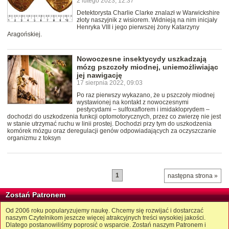
2 lutego 2023, 12:37
Detektorysta Charlie Clarke znalazł w Warwickshire
złoty naszyjnik z wisiorem. Widnieją na nim inicjały
Henryka VIII i jego pierwszej żony Katarzyny
Aragońskiej.
Nowoczesne insektycydy uszkadzają
mózg pszczoły miodnej, uniemożliwiając
jej nawigację
17 sierpnia 2022, 09:03
Po raz pierwszy wykazano, że u pszczoły miodnej
wystawionej na kontakt z nowoczesnymi
pestycydami – sulfoxaflorem i imidakloprydem –
dochodzi do uszkodzenia funkcji optomotorycznych, przez co zwierzę nie jest
w stanie utrzymać ruchu w linii prostej. Dochodzi przy tym do uszkodzenia
komórek mózgu oraz deregulacji genów odpowiadających za oczyszczanie
organizmu z toksyn
1
następna strona »
Zostań Patronem
Od 2006 roku popularyzujemy naukę. Chcemy się rozwijać i dostarczać
naszym Czytelnikom jeszcze więcej atrakcyjnych treści wysokiej jakości.
Dlatego postanowiliśmy poprosić o wsparcie. Zostań naszym Patronem i