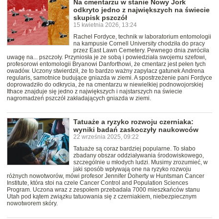
Na cmentarzu w stanie Nowy Jork
odkryto jedno z największych na świecie
skupisk pszczół
15 kwietnia 2026, 13:24
Rachel Fordyce, technik w laboratorium entomologii
na kampusie Cornell University chodziła do pracy
przez East Lawn Cemetery. Pewnego dnia zwróciła
uwagę na... pszczoły. Przyniosła je ze sobą i powiedziała swojemu szefowi,
profesorowi entomologii Bryanowi Danforthowi, że cmentarz jest pełen tych
owadów. Uczony stwierdził, że to bardzo ważny zapylacz gatunek Andrena
regularis, samotnice budujące gniazda w ziemi. A spostrzeżenie pani Fordyce
doprowadziło do odkrycia, że na cmentarzu w niewielkiej podnowojorskiej
Ithace znajduje się jedno z największych i najstarszych na świecie
nagromadzeń pszczół zakładających gniazda w ziemi.
Tatuaże a ryzyko rozwoju czerniaka:
wyniki badań zaskoczyły naukowców
22 września 2025, 09:22
Tatuaże są coraz bardziej popularne. To słabo
zbadany obszar oddziaływania środowiskowego,
szczególnie u młodych ludzi. Musimy zrozumieć, w
jaki sposób wpływają one na ryzyko rozwoju
różnych nowotworów, mówi profesor Jennifer Doherty w Huntsman Cancer
Institute, która stoi na czele Cancer Control and Population Sciences
Program. Uczona wraz z zespołem przebadała 7000 mieszkańców stanu
Utah pod kątem związku tatuowania się z czerniakiem, niebezpiecznym
nowotworem skóry.