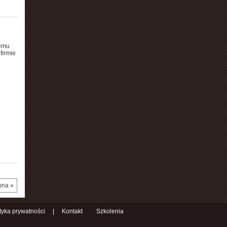
zemu
firmie
ona »
ityka prywatności
|
Kontakt
Szkolenia