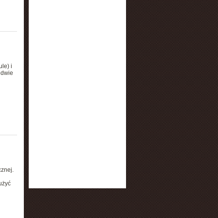
le) i
edwie
znej.
użyć