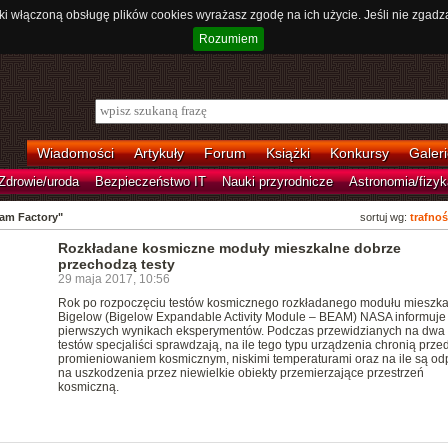
ki włączoną obsługę plików cookies wyrażasz zgodę na ich użycie. Jeśli nie zgadz
Rozumiem
Wiadomości
Artykuły
Forum
Książki
Konkursy
Galeri
Zdrowie/uroda
Bezpieczeństwo IT
Nauki przyrodnicze
Astronomia/fizyk
eam Factory"
sortuj wg:
trafnoś
Rozkładane kosmiczne moduły mieszkalne dobrze
przechodzą testy
29 maja 2017, 10:56
Rok po rozpoczęciu testów kosmicznego rozkładanego modułu mieszk
Bigelow (Bigelow Expandable Activity Module – BEAM) NASA informuje
pierwszych wynikach eksperymentów. Podczas przewidzianych na dwa 
testów specjaliści sprawdzają, na ile tego typu urządzenia chronią prze
promieniowaniem kosmicznym, niskimi temperaturami oraz na ile są od
na uszkodzenia przez niewielkie obiekty przemierzające przestrzeń
kosmiczną.