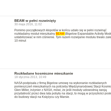
BEAM w pełni rozwinięty
30 maja 2016, 11:02
Pomimo początkowych kłopotów w końcu udało się w pełni rozwinąć
rozkładalny moduł mieszkalny
BEAM
(Bigelow Expandable Activity Modu
ustabilizować w nim ciśnienie. Tym razem rozwijanie modułu trwało zal
10 minut
Rozkładane kosmiczne mieszkanie
18 stycznia 2013, 10:49
NASA podpisała z firmą Bigelow umowę na wykonanie rozkładanych
pomieszczeń mieszkalnych na potrzeby Międzynarodowej Stacji Kosmic
Glen Miller, inżynier z NASA, mówi, że jeśli moduły udowodnią swoją
przydatność przez dwa lata pobytu na stacji, to mogą w przyszłości posł
do budowy stacji na Księżycu czy Marsie.