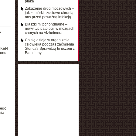
ptaka
Zakażenie dróg moczowych –
jak komórki czuciowe chronią
nas przed poważną infekcją
Blaszki mitochondrialne –
nowy typ patologii w mózgach
o
chorych na Alzheimera
Co się dzieje w organizmie
człowieka podczas zaćmienia
RIKEN
Słońca? Sprawdzą to uczeni z
gonu,
Barcelony
rego
nia