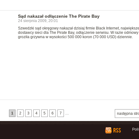
Sąd nakazał odłączenie The Pirate Bay
24 sierpnia 2009, 20:01
Szwedzki sąd okręgowy nakazał dzisiaj firmie Black Internet, najwięks
dostawcy sieci dla The Pirate Bay, odłączenie serwisu. W razie odmowy 
groziła grzywna w wysokości 500 000 koron (70 000 USD) dziennie.
1
2
3
4
5
6
7
…
następna str
Pol