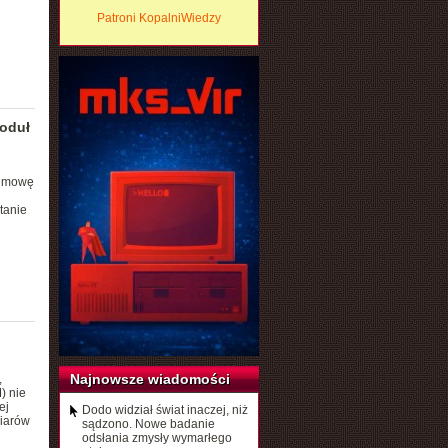
Patroni KopalniWiedzy
moduł
 umowę
tanie
Najnowsze wiadomości
,
) nie
ej
Dodo widział świat inaczej, niż
miarów
sądzono. Nowe badanie
odsłania zmysły wymarłego