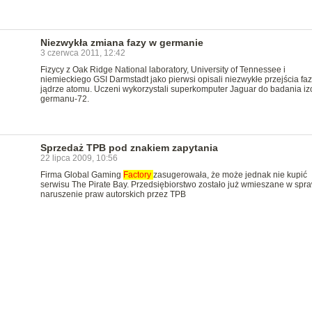
Niezwykła zmiana fazy w germanie
3 czerwca 2011, 12:42
Fizycy z Oak Ridge National laboratory, University of Tennessee i
niemieckiego GSI Darmstadt jako pierwsi opisali niezwykłe przejścia fa
jądrze atomu. Uczeni wykorzystali superkomputer Jaguar do badania iz
germanu-72.
Sprzedaż TPB pod znakiem zapytania
22 lipca 2009, 10:56
Firma Global Gaming
Factory
zasugerowała, że może jednak nie kupić
serwisu The Pirate Bay. Przedsiębiorstwo zostało już wmieszane w spr
naruszenie praw autorskich przez TPB