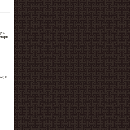
zy w
otopu
awę o