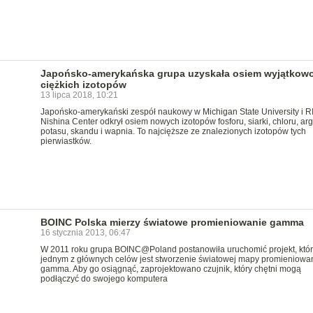
Japońsko-amerykańska grupa uzyskała osiem wyjątkow
ciężkich izotopów
13 lipca 2018, 10:21
Japońsko-amerykański zespół naukowy w Michigan State University i 
Nishina Center odkrył osiem nowych izotopów fosforu, siarki, chloru, ar
potasu, skandu i wapnia. To najcięższe ze znalezionych izotopów tych
pierwiastków.
BOINC Polska mierzy światowe promieniowanie gamma
16 stycznia 2013, 06:47
W 2011 roku grupa BOINC@Poland postanowiła uruchomić projekt, któ
jednym z głównych celów jest stworzenie światowej mapy promieniowa
gamma. Aby go osiągnąć, zaprojektowano czujnik, który chętni mogą
podłączyć do swojego komputera