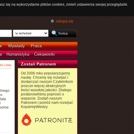
asz się na wykorzystanie plików cookies, zmień ustawienia swojej przeglądarki.
zaloguj się
e
Wywiady
Praca
a
Humanistyka
Ciekawostki
Zostań Patronem
ci
|
daty
Od 2006 roku popularyzujemy
naukę. Chcemy się rozwijać i
dostarczać naszym Czytelnikom
jeszcze więcej atrakcyjnych
treści wysokiej jakości. Dlatego
alnego
postanowiliśmy poprosić o
 o
wsparcie. Zostań naszym
lata
Patronem i pomóż nam rozwijać
d
KopalnięWiedzy.
porne