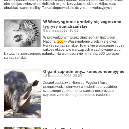
nim zabijać zwierzęta, dzielić ich mięso, korzystać ze skór, rozbijać kości,
obrabiać twarde rośliny. To zaś doprowadziło do zmian ewolucyjnych.
W Waszyngtonie urodziły się zagrożone
tygrysy sumatrzańskie
9 sierpnia 2013, 10:01
W prowadzonym przez Smithsonian Institution
National
Zoo
w Waszyngtonie urodziły się dwa
tygrysy sumatrzańskie. To wielkie wydarzenie i duży
sukces ekspertów walczących o zachowanie tego
krytycznie zagrożonego gatunku. Na wolności żyje mniej niż 500 tygrysów
sumatrzańskich
Gigant zapłodniony... korespondencyjnie
13 listopada 2008, 23:04
Zespół badaczy z Niemiec, Węgier i Austrii
przeprowadził pierwszy w historii udany zabieg
sztucznego zapłodnienia samicy nosorożca z
użyciem zamrożonego uprzednio nasienia.