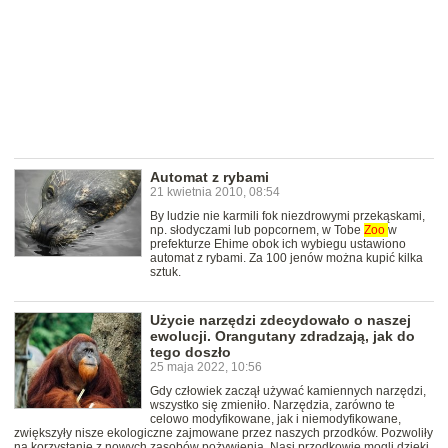
Automat z rybami
21 kwietnia 2010, 08:54
By ludzie nie karmili fok niezdrowymi przekąskami,
np. słodyczami lub popcornem, w Tobe
Zoo
w
prefekturze Ehime obok ich wybiegu ustawiono
automat z rybami. Za 100 jenów można kupić kilka
sztuk.
Użycie narzędzi zdecydowało o naszej
ewolucji. Orangutany zdradzają, jak do
tego doszło
25 maja 2022, 10:56
Gdy człowiek zaczął używać kamiennych narzędzi,
wszystko się zmieniło. Narzędzia, zarówno te
celowo modyfikowane, jak i niemodyfikowane,
zwiększyły nisze ekologiczne zajmowane przez naszych przodków. Pozwoliły
na korzystanie z nowych zasobów pożywienia. Nasi przodkowie mogli dzięki