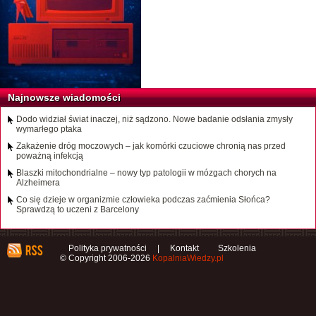
Najnowsze wiadomości
Dodo widział świat inaczej, niż sądzono. Nowe badanie odsłania zmysły
wymarłego ptaka
Zakażenie dróg moczowych – jak komórki czuciowe chronią nas przed
poważną infekcją
Blaszki mitochondrialne – nowy typ patologii w mózgach chorych na
Alzheimera
Co się dzieje w organizmie człowieka podczas zaćmienia Słońca?
Sprawdzą to uczeni z Barcelony
Polityka prywatności
|
Kontakt
Szkolenia
© Copyright 2006-2026
KopalniaWiedzy.pl