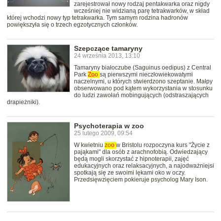
zarejestrował nowy rodzaj pentakwarka oraz nigdy
wcześniej nie widzianą parę tetrakwarków, w skład
której wchodzi nowy typ tetrakwarka. Tym samym rodzina hadronów
powiększyła się o trzech egzotycznych członków.
Szepczące tamaryny
24 września 2013, 13:10
Tamaryny białoczube (Saguinus oedipus) z Central
Park
Zoo
są pierwszymi nieczłowiekowatymi
naczelnymi, u których stwierdzono szeptanie. Małpy
obserwowano pod kątem wykorzystania w stosunku
do ludzi zawołań mobingujących (odstraszających
drapieżniki).
Psychoterapia w zoo
25 lutego 2009, 09:54
W kwietniu
zoo
w Bristolu rozpoczyna kurs "Życie z
pająkami" dla osób z arachnofobią. Odwiedzający
będą mogli skorzystać z hipnoterapii, zajęć
edukacyjnych oraz relaksacyjnych, a najodważniejsi
spotkają się ze swoimi lękami oko w oczy.
Przedsięwzięciem pokieruje psycholog Mary Ison.