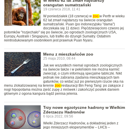
W wieku 62 lat zmarł najstarszy
orangutan sumatrzański
19 czerwca 2018, 11:41
W poniedziałek (18 czerwca) w
zoo
w Perth w wieku
62 lat zmarł najstarszy na świecie orangutan
sumatrzański. Puan (po indonezyjsku "dama")
doczekała się 11 dzieci. Pięćdziesięcioro czworo jej
potomków "rozjechało" się po świecie, po ogrodach zoologicznych USA,
Europy, Australii i Singapuru, lub trafiło do dżungli Sumatry. Ostatnim
reintrodukowanym osobnikiem jest prawnuk Puan Nyaru.
Menu z mieszkańców zoo
25 maja 2010, 08:44
Jak we wszystkich niemal ogrodach zoologicznych
na świecie także i w pekińskim nie można karmić
zwierząt, o czym informują specjalne tabliczki. Nikt
jednak nie zabrania zjadania mieszkających tam
gatunków, co widać już po pierwszym rzucie oka na
menu zlokalizowanej na terenie
zoo
restauracji Bin Feng Tang: po zakąsce z
nogi hipopotama można zjeść zupę z mrówek i zakończyć posiłek daniem
głównym z ogona kangura bądź penisa jelenia.
Trzy nowe egzotyczne hadrony w Wielkim
Zderzaczu Hadronów
6 lipca 2022, 09:56
Wielki Zderzacz Hadronów, a dokładniej jeden z
jego mniejszych eksperymentów – LHCb –