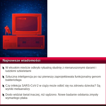
Najnowsze wiadomości
W etruskim mieście odkryto rytualną studnię z nienaruszonymi darami i
ludzkimi szkieletami
Sztuczna inteligencja po raz pierwszy zaprojektowała funkcjonalny genom
bakteriofaga
Czy infekcja SARS-CoV-2 w ciąży może odbić się na zdrowiu dziecka? Są
wyniki metaanalizy
Dodo widział świat inaczej, niż sądzono. Nowe badanie odsłania zmysły
wymarłego ptaka