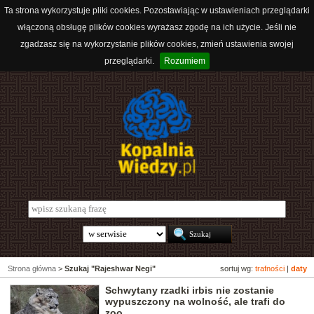
Ta strona wykorzystuje pliki cookies. Pozostawiając w ustawieniach przeglądarki
włączoną obsługę plików cookies wyrażasz zgodę na ich użycie. Jeśli nie
zgadzasz się na wykorzystanie plików cookies, zmień ustawienia swojej
przeglądarki.
Rozumiem
Strona główna
>
Szukaj "Rajeshwar Negi"
sortuj wg:
trafności
|
daty
Schwytany rzadki irbis nie zostanie
wypuszczony na wolność, ale trafi do
zoo