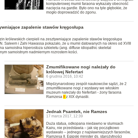
komputerowej mumii faraona wykazały obecność
nacięcia na gardle. Było ono na tyle głębokie, że
mogło doprowadzić do zgonu.
ywniające zapalenie stawów kręgosłupa
zin królewskich cierpieli na zesztywniające zapalenie stawów kręgosłupa
N. Saleem i Zahi Hawassa pokazało, że u mumii datowanych na okres od XVIII
 samoistna hiperostoza szkieletu (ang. diffuse idiopathic skeletal
ionym samoistnym nadmiernym rozrostem kości.
Zmumifikowane nogi należały do
królowej Nefertari
6 grudnia 2016, 10:42
Międzynarodowy zespół naukowców sądzi, że 2
zmumifikowane nogi z wystawy we włoskim
muzeum należały do Nefertari - żony faraona
Ramzesa
II
z XIX dynastii.
Jednak Psamtek, nie Ramzes
17 marca 2017, 12:39
Duża statua, odkopana niedawno w slumsach
Kairu, nie przedstawia – jak się początkowo
wydawało – jednego z najsławniejszych faraonów,
Ramzesa II. Egipski minister ds. starożytności