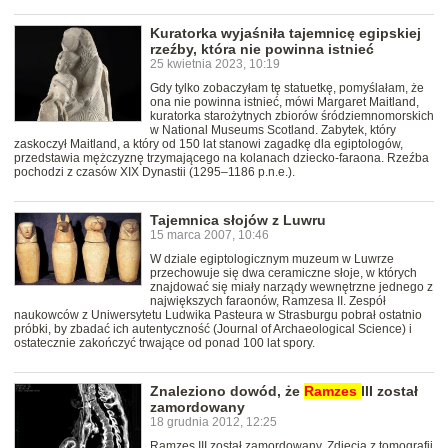
Kuratorka wyjaśniła tajemnicę egipskiej
rzeźby, która nie powinna istnieć
25 kwietnia 2023, 10:19
Gdy tylko zobaczyłam tę statuetkę, pomyślałam, że
ona nie powinna istnieć, mówi Margaret Maitland,
kuratorka starożytnych zbiorów śródziemnomorskich
w National Museums Scotland. Zabytek, który
zaskoczył Maitland, a który od 150 lat stanowi zagadkę dla egiptologów,
przedstawia mężczyznę trzymającego na kolanach dziecko-faraona. Rzeźba
pochodzi z czasów XIX Dynastii (1295–1186 p.n.e.).
Tajemnica słojów z Luwru
15 marca 2007, 10:46
W dziale egiptologicznym muzeum w Luwrze
przechowuje się dwa ceramiczne słoje, w których
znajdować się miały narządy wewnętrzne jednego z
największych faraonów, Ramzesa II. Zespół
naukowców z Uniwersytetu Ludwika Pasteura w Strasburgu pobrał ostatnio
próbki, by zbadać ich autentyczność (Journal of Archaeological Science) i
ostatecznie zakończyć trwające od ponad 100 lat spory.
Znaleziono dowód, że
Ramzes
III został
zamordowany
18 grudnia 2012, 12:25
Ramzes III został zamordowany. Zdjęcia z tomografii