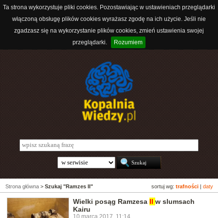
Ta strona wykorzystuje pliki cookies. Pozostawiając w ustawieniach przeglądarki
włączoną obsługę plików cookies wyrażasz zgodę na ich użycie. Jeśli nie
zgadzasz się na wykorzystanie plików cookies, zmień ustawienia swojej
przeglądarki.
Rozumiem
Strona główna
>
Szukaj "Ramzes II"
sortuj wg:
trafności
|
daty
Wielki posąg Ramzesa
II
w slumsach
Kairu
10 marca 2017, 11:14