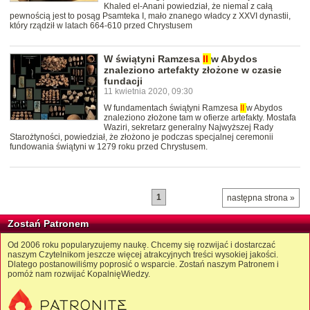
Khaled el-Anani powiedział, że niemal z całą
pewnością jest to posąg Psamteka I, mało znanego władcy z XXVI dynastii,
który rządził w latach 664-610 przed Chrystusem
W świątyni Ramzesa
II
w Abydos
znaleziono artefakty złożone w czasie
fundacji
11 kwietnia 2020, 09:30
W fundamentach świątyni Ramzesa
II
w Abydos
znaleziono złożone tam w ofierze artefakty. Mostafa
Waziri, sekretarz generalny Najwyższej Rady
Starożtyności, powiedział, że złożono je podczas specjalnej ceremonii
fundowania świątyni w 1279 roku przed Chrystusem.
1
następna strona »
Zostań Patronem
Od 2006 roku popularyzujemy naukę. Chcemy się rozwijać i dostarczać
naszym Czytelnikom jeszcze więcej atrakcyjnych treści wysokiej jakości.
Dlatego postanowiliśmy poprosić o wsparcie. Zostań naszym Patronem i
pomóż nam rozwijać KopalnięWiedzy.