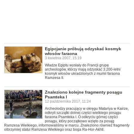
Egipcjanie próbują odzyskać kosmyk
włosów faraona
3 kwietnia 2007, 15:19
Władze Egiptu wysłały do Francji grupę
archeologów, którzy mają odzyskać 3.200-letni
kosmyk włosów ukradzionych z mumii faraona
Ramzesa II.
Znaleziono kolejne fragmenty posągu
Psamteka I
12 października 2017, 11:24
Archeolodzy pracujący w okręgu Matariya w Kairze,
odkryli szczątki dolnej części wielkiego posągu
faraona Psamteka I. O odkryciu górnej części
posągu, który początkowo wzięto za posąg
Ramzesa Wielkiego, informowaliśmy w marcu. Znaleziono również fragmenty
olbrzymiej statui Ramzesa Wielkiego oraz boga Ra-Hor-Akhti.