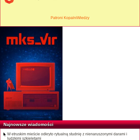
Patroni KopalniWiedzy
Najnowsze wiadomości
W etruskim mieście odkryto rytualną studnię z nienaruszonymi darami i
ludzkimi szkieletami