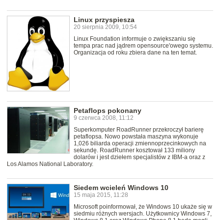
Linux przyspiesza
20 sierpnia 2009, 10:54
Linux Foundation informuje o zwiększaniu się
tempa prac nad jądrem opensource'owego systemu.
Organizacja od roku zbiera dane na ten temat.
Petaflops pokonany
9 czerwca 2008, 11:12
Superkomputer RoadRunner przekroczył barierę
petaflopsa. Nowo powstała maszyna wykonuje
1,026 biliarda operacji zmiennoprzecinkowych na
sekundę. RoadRunner kosztował 133 miliony
dolarów i jest dziełem specjalistów z IBM-a oraz z
Los Alamos National Laboratory.
Siedem wcieleń Windows 10
15 maja 2015, 11:28
Microsoft poinformował, że Windows 10 ukaże się w
siedmiu różnych wersjach. Użytkownicy Windows 7,