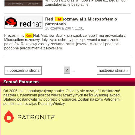
Windows 8.1 oraz Windows Phone 8.1 będą mogli
zainstalować je bezpłatnie.
Red
Hat
rozmawiał z Microsoftem o
patentach
28 czerwca 2007, 11:01
Prezes firmy
Red
Hat, Matthew Szulik, przyznał, że jego firma prowadziła z
Microsoftem rozmowy dotyczące ochrony przez pozwami o naruszenie
patentów. Rozmowy zostały zerwane zanim jeszcze Microsoft podpisał
podobne porozumienie z Novellem.
2
…
« poprzednia strona
następna strona »
Zostań Patronem
Od 2006 roku popularyzujemy naukę. Chcemy się rozwijać i dostarczać
naszym Czytelnikom jeszcze więcej atrakcyjnych treści wysokiej jakości.
Dlatego postanowiliśmy poprosić o wsparcie. Zostań naszym Patronem i
pomóż nam rozwijać KopalnięWiedzy.