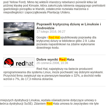
pod Yellow Ford). Mimo tej wiktorii irlandzcy rebelianci ponieśli kilka lat
później klęskę pod Kinsale, która zakończyła istnienia sięgającego prehistorii
gaelickiego porządku w Irlandii, ostatecznie rozwiała marzenia o
niepodległości i zapoczątkowała Plantację Ulsteru.
Poprawili krytyczną dziurę w Linuksie i
Androidzie
17 lutego 2016, 06:27
Google i
Red
Hat
opublikowały poprawkę dla
krytycznej dziury w bibliotece glibc 2.9. Luka
pozwala napastnikowi na zdalne wykonanie
dowolnego kodu.
Dobre wyniki
Red
Hata
26 czerwca 2008, 10:36
Red Hat, największy na świecie producent
oprogramowania dla systemu Linux, może pochwalić się dobrymi wynikami.
Przychód firmy zwiększył się w pierwszym kwartale o 32%, a dochód netto
wzrósł o 7%, do 17,3 miliona dolarów.
arniejszych dystrybucji Linuksa, wydała oświadczenie dotyczące umowy o
 (twórca dystrybucji SuSE). Zdaniem
Red
Hata umowa to zwycięstwo nie tyle