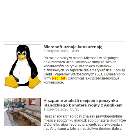
Microsoft uznaje konkurencję
5 sierpnia 2009, 10:09
Po raz pierwszy w historii Microsoft w oficjalnych
dokumentach uznał linuksowe firmy za swoich
konkurentów na rynku klienckich systemów
biznesowych. W raporcie dla amerykańskiej Komisji
Giełd i Papierów Wartościowych (SEC) wymieniono
firmy
Red
Hat
i Canonical jako przedsiębiorstwa
konkurujące.
Hiszpanie znaleźli miejsce spoczynku
irlandzkiego bohatera wojny z Anglikami
1 czerwca 2020, 05:31
Hiszpańscy archeolodzy znaleźli prawdopodobne
miejsce spoczynku irlandzkiego bohatera Hugh Roe
O'Donella, głównego autora wielkiego zwycięstwa
nad Anglikami w bitwie nad Żółtym Brodem (bitwa