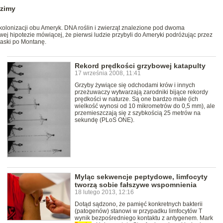
dzimy
kolonizacji obu Ameryk. DNA roślin i zwierząt znalezione pod dwoma
ej hipotezie mówiącej, że pierwsi ludzie przybyli do Ameryki podróżując przez
laski po Montanę.
Rekord prędkości grzybowej katapulty
17 września 2008, 11:41
Grzyby żywiące się odchodami krów i innych
przeżuwaczy wytwarzają zarodniki bijące rekordy
prędkości w naturze. Są one bardzo małe (ich
wielkość wynosi od 10 mikrometrów do 0,5 mm), ale
przemieszczają się z szybkością 25 metrów na
sekundę (PLoS ONE).
Myląc sekwencje peptydowe, limfocyty
tworzą sobie fałszywe wspomnienia
18 lutego 2013, 12:16
Dotąd sądzono, że pamięć konkretnych bakterii
(patogenów) stanowi w przypadku limfocytów T
wynik bezpośredniego kontaktu z antygenem. Mark