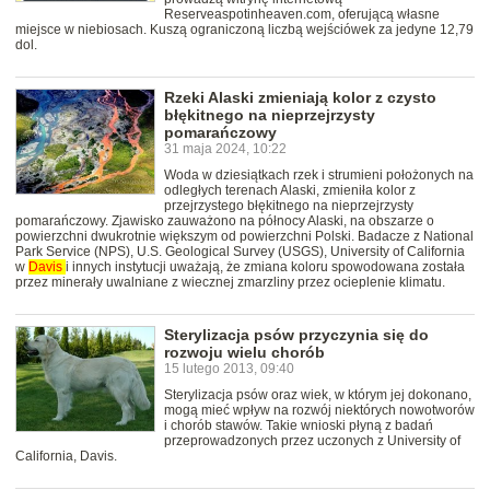
Reserveaspotinheaven.com, oferującą własne
miejsce w niebiosach. Kuszą ograniczoną liczbą wejściówek za jedyne 12,79
dol.
Rzeki Alaski zmieniają kolor z czysto
błękitnego na nieprzejrzysty
pomarańczowy
31 maja 2024, 10:22
Woda w dziesiątkach rzek i strumieni położonych na
odległych terenach Alaski, zmieniła kolor z
przejrzystego błękitnego na nieprzejrzysty
pomarańczowy. Zjawisko zauważono na północy Alaski, na obszarze o
powierzchni dwukrotnie większym od powierzchni Polski. Badacze z National
Park Service (NPS), U.S. Geological Survey (USGS), University of California
w
Davis
i innych instytucji uważają, że zmiana koloru spowodowana została
przez minerały uwalniane z wiecznej zmarzliny przez ocieplenie klimatu.
Sterylizacja psów przyczynia się do
rozwoju wielu chorób
15 lutego 2013, 09:40
Sterylizacja psów oraz wiek, w którym jej dokonano,
mogą mieć wpływ na rozwój niektórych nowotworów
i chorób stawów. Takie wnioski płyną z badań
przeprowadzonych przez uczonych z University of
California, Davis.