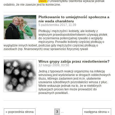
Davis
z Uniwersytetu Stanforda wykazał jednak
ostatnio, że nie zawsze jest to konieczne.
Plotkowanie to umiejętność społeczna a
nie wada charakteru
5 października 2017, 11:39
Plotkują i mężczyźni i kobiety, ale kobiety z
większym prawdopodobieństwem używają plotek
do oczernienia potencjalnej rywalki o względy
mężczyzny. Ponadto kobiety częściej plotkują o
wyglądzie innych kobiet, podczas gdy mężczyźni częściej plotkują o
zasobach (np. finansowych) oraz sprawności fizycznej rywali
Wirus grypy zabija przez niedotlenienie?
12 lutego 2009, 03:50
Jedną z typowych reakcji organizmu na infekcję
wirusową jest wydzielanie w drogach oddechowych
śluzu, którego zadaniem jest m.in. ułatwienie
usuwania szkodliwych pozostałości wirusa z płuc.
Wiele wskazuje jednak na to, że w niektórych
sytuacjach proces ten może prowadzić do
poważnych powikłań.
3
…
« poprzednia strona
następna strona »