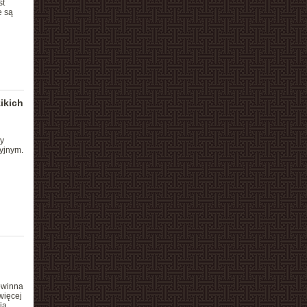
st
e są
ikich
y
yjnym.
owinna
więcej
ia