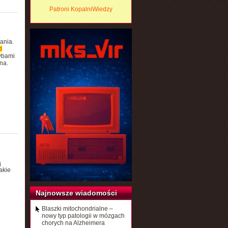
Patroni KopalniWiedzy
ania.
d
ybami
na.
ą
akie
Najnowsze wiadomości
Blaszki mitochondrialne –
nowy typ patologii w mózgach
chorych na Alzheimera