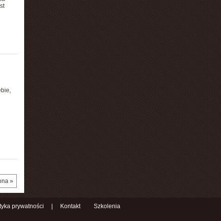
st
bie,
ona »
ityka prywatności
|
Kontakt
Szkolenia