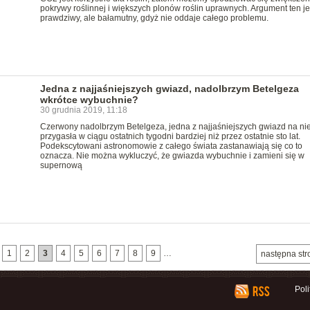
pokrywy roślinnej i większych plonów roślin uprawnych. Argument ten je
prawdziwy, ale bałamutny, gdyż nie oddaje całego problemu.
Jedna z najjaśniejszych gwiazd, nadolbrzym Betelgeza
wkrótce wybuchnie?
30 grudnia 2019, 11:18
Czerwony nadolbrzym Betelgeza, jedna z najjaśniejszych gwiazd na nie
przygasła w ciągu ostatnich tygodni bardziej niż przez ostatnie sto lat.
Podekscytowani astronomowie z całego świata zastanawiają się co to
oznacza. Nie można wykluczyć, że gwiazda wybuchnie i zamieni się w
supernową
1
2
3
4
5
6
7
8
9
…
następna str
Pol