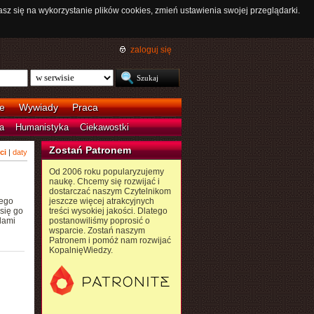
asz się na wykorzystanie plików cookies, zmień ustawienia swojej przeglądarki.
zaloguj się
e
Wywiady
Praca
a
Humanistyka
Ciekawostki
Zostań Patronem
ci
|
daty
Od 2006 roku popularyzujemy
naukę. Chcemy się rozwijać i
dostarczać naszym Czytelnikom
tego
jeszcze więcej atrakcyjnych
się go
treści wysokiej jakości. Dlatego
dami
postanowiliśmy poprosić o
wsparcie. Zostań naszym
Patronem i pomóż nam rozwijać
KopalnięWiedzy.