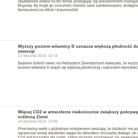
opublikował artykuł na ten temat, posługując się pseudonimem Radaga
Brązowy. By mogli go zrozumieć również sami zainteresowani, dostępn
tłumaczenia na elficki i krasnoludzki.
Wyższy poziom witaminy D oznacza większą płodność dz
zwierząt
13 stycznia 2016, 18:14
Badanie dzikich owiec na Hebrydach Zewnętrznych wykazało, że wyższ
poziom witaminy D wiąże się większą płodnością i sukcesem reprodukc
Więcej CO2 w atmosferze niekonicznie zwiększy pokrywę
roślinną Ziemi
24 stycznia 2018, 13:00
Przeciwnicy walki z globalnym ociepleniem uważają, że ludzkość nie p
ograniczać emisji dwutlenku węgla do atmosfery chociażby dlatego, że 
CO2 jest korzystne dla roślin, zatem możemy spodziewać się zwiększen