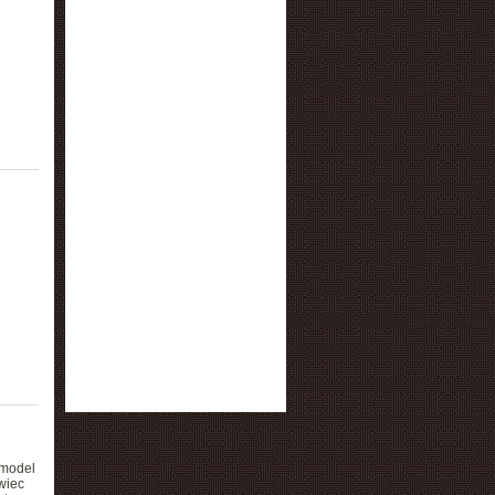
 model
wiec