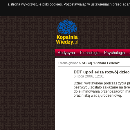
Ta strona wykorzystuje pliki cookies. Pozostawiając w ustawieniach przeglądar
Medycyna
Technologia
Psychologia
Strona główna
>
Szukaj "Richard Ferrero"
DDT upośledza rozwój dziec
6 lipca 2006, 12:01
Dzieci wystawione podczas życia 
pestycydu zostało zakazane na teren
do eliminowania przenoszących ma
oraz niską wagą urodzeniową.