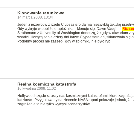
Klonowanie ratunkowe
14 marca 2008, 13:34
Jeden z jeżowców z rzędu Clypeasteroida ma niezwykłą taktykę przetrw
Gdy wykryje w pobliżu drapieżnika... klonuje się. Dawn Vaughn i
Richar
Strathmann z University of Washington donoszą, że gdy w akwarium z r
wsadzili liczącą sobie cztery dni larwę Clypeasteroida, sklonowała się o
Podobny proces nie zaszedł, gdy w zbiorniku nie było ryb.
Realna kosmiczna katastrofa
16 kwietnia 2009, 11:02
Hollywood często straszy nas kosmicznymi katastrofami, które zagrażaj
ludzkości. Przygotowany na zlecenie NASA raport pokazuje jednak, że t
zagrożenie to nie tylko wymysł scenarzystów.