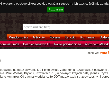
ki włączoną obsługę plików cookies wyrażasz zgodę na ich użycie. Jeśli nie zgadz
Rozumiem
Wiadomości
Artykuły
Forum
Książki
Konkursy
Galeri
Zdrowie/uroda
Bezpieczeństwo IT
Nauki przyrodnicze
Astronomia/fizyk
sortuj wg:
trafnoś
i
płodowego na oddziaływanie DDT przejawiają zaburzenia rozwojowe. Stosowanie 
ie USA i Wielkiej Brytanii już w latach 70., w pewnych krajach dalej jednak używa 
larię komarów. Od dawna wiedziano, że DDT ma związek z przedwczesnymi poro