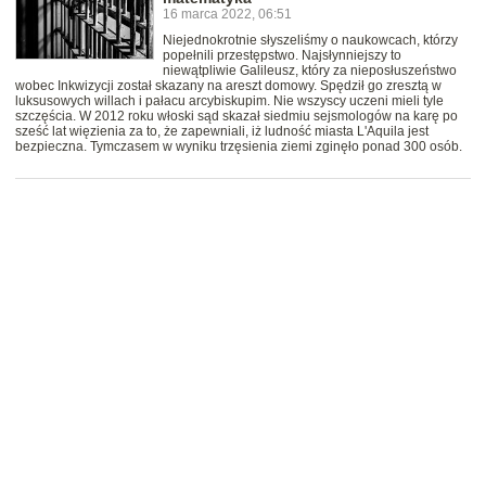
16 marca 2022, 06:51
Niejednokrotnie słyszeliśmy o naukowcach, którzy
popełnili przestępstwo. Najsłynniejszy to
niewątpliwie Galileusz, który za nieposłuszeństwo
wobec Inkwizycji został skazany na areszt domowy. Spędził go zresztą w
luksusowych willach i pałacu arcybiskupim. Nie wszyscy uczeni mieli tyle
szczęścia. W 2012 roku włoski sąd skazał siedmiu sejsmologów na karę po
sześć lat więzienia za to, że zapewniali, iż ludność miasta L'Aquila jest
bezpieczna. Tymczasem w wyniku trzęsienia ziemi zginęło ponad 300 osób.