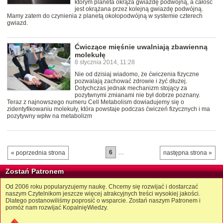
którym planeta okrąża gwiazdę podwójną, a całość
jest okrążana przez kolejną gwiazdę podwójną.
Mamy zatem do czynienia z planetą okołopodwójną w systemie czterech
gwiazd.
Ćwiczące mięśnie uwalniają zbawienną
molekułę
8 stycznia 2014, 11:28
Nie od dzisiaj wiadomo, że ćwiczenia fizyczne
pozwalają zachować zdrowie i żyć dłużej.
Dotychczas jednak mechanizm stojący za
pozytwnymi zmianami nie był dobrze poznany.
Teraz z najnowszego numeru Cell Metabolism dowiadujemy się o
zidentyfikowaniu molekuły, która powstaje podczas ćwiczeń fizycznych i ma
pozytywny wpłw na metabolizm
6
…
« poprzednia strona
następna strona »
Zostań Patronem
Od 2006 roku popularyzujemy naukę. Chcemy się rozwijać i dostarczać
naszym Czytelnikom jeszcze więcej atrakcyjnych treści wysokiej jakości.
Dlatego postanowiliśmy poprosić o wsparcie. Zostań naszym Patronem i
pomóż nam rozwijać KopalnięWiedzy.