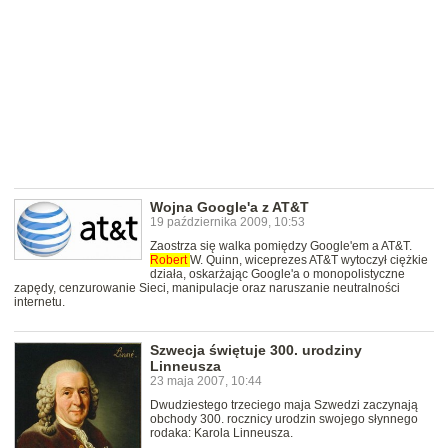
Wojna Google'a z AT&T
19 października 2009, 10:53
Zaostrza się walka pomiędzy Google'em a AT&T.
Robert
W. Quinn, wiceprezes AT&T wytoczył ciężkie
działa, oskarżając Google'a o monopolistyczne
zapędy, cenzurowanie Sieci, manipulacje oraz naruszanie neutralności
internetu.
Szwecja świętuje 300. urodziny
Linneusza
23 maja 2007, 10:44
Dwudziestego trzeciego maja Szwedzi zaczynają
obchody 300. rocznicy urodzin swojego słynnego
rodaka: Karola Linneusza.