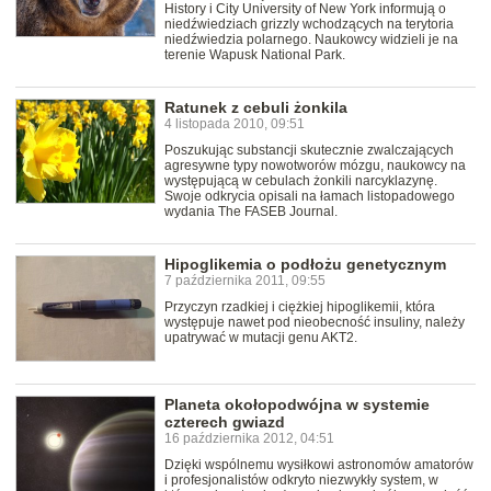
History i City University of New York informują o
niedźwiedziach grizzly wchodzących na terytoria
niedźwiedzia polarnego. Naukowcy widzieli je na
terenie Wapusk National Park.
Ratunek z cebuli żonkila
4 listopada 2010, 09:51
Poszukując substancji skutecznie zwalczających
agresywne typy nowotworów mózgu, naukowcy na
występującą w cebulach żonkili narcyklazynę.
Swoje odkrycia opisali na łamach listopadowego
wydania The FASEB Journal.
Hipoglikemia o podłożu genetycznym
7 października 2011, 09:55
Przyczyn rzadkiej i ciężkiej hipoglikemii, która
występuje nawet pod nieobecność insuliny, należy
upatrywać w mutacji genu AKT2.
Planeta okołopodwójna w systemie
czterech gwiazd
16 października 2012, 04:51
Dzięki wspólnemu wysiłkowi astronomów amatorów
i profesjonalistów odkryto niezwykły system, w