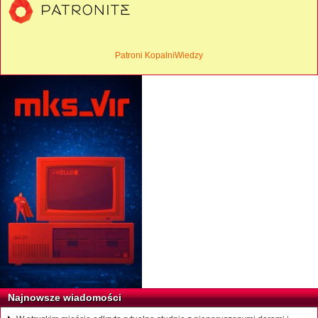
Patroni KopalniWiedzy
Najnowsze wiadomości