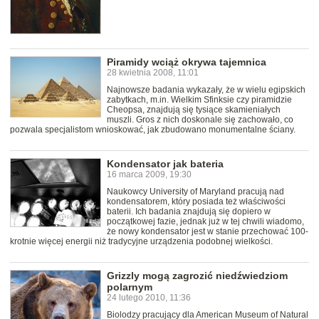
Piramidy wciąż okrywa tajemnica
28 kwietnia 2008, 11:01
Najnowsze badania wykazały, że w wielu egipskich
zabytkach, m.in. Wielkim Sfinksie czy piramidzie
Cheopsa, znajdują się tysiące skamieniałych
muszli. Gros z nich doskonale się zachowało, co
pozwala specjalistom wnioskować, jak zbudowano monumentalne ściany.
Kondensator jak bateria
16 marca 2009, 19:30
Naukowcy University of Maryland pracują nad
kondensatorem, który posiada też właściwości
baterii. Ich badania znajdują się dopiero w
początkowej fazie, jednak już w tej chwili wiadomo,
że nowy kondensator jest w stanie przechować 100-
krotnie więcej energii niż tradycyjne urządzenia podobnej wielkości.
Grizzly mogą zagrozić niedźwiedziom
polarnym
24 lutego 2010, 11:36
Biolodzy pracujący dla American Museum of Natural