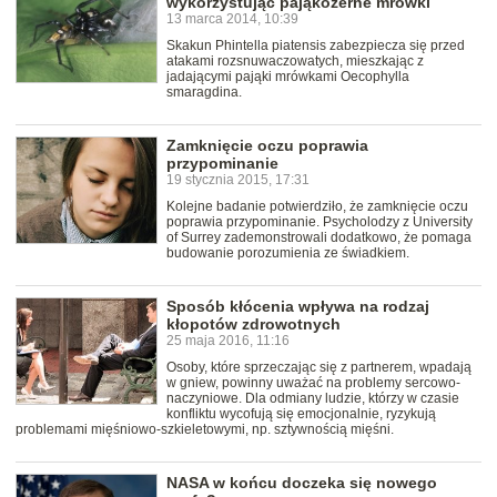
wykorzystując pająkożerne mrówki
13 marca 2014, 10:39
Skakun Phintella piatensis zabezpiecza się przed
atakami rozsnuwaczowatych, mieszkając z
jadającymi pająki mrówkami Oecophylla
smaragdina.
Zamknięcie oczu poprawia
przypominanie
19 stycznia 2015, 17:31
Kolejne badanie potwierdziło, że zamknięcie oczu
poprawia przypominanie. Psycholodzy z University
of Surrey zademonstrowali dodatkowo, że pomaga
budowanie porozumienia ze świadkiem.
Sposób kłócenia wpływa na rodzaj
kłopotów zdrowotnych
25 maja 2016, 11:16
Osoby, które sprzeczając się z partnerem, wpadają
w gniew, powinny uważać na problemy sercowo-
naczyniowe. Dla odmiany ludzie, którzy w czasie
konfliktu wycofują się emocjonalnie, ryzykują
problemami mięśniowo-szkieletowymi, np. sztywnością mięśni.
NASA w końcu doczeka się nowego