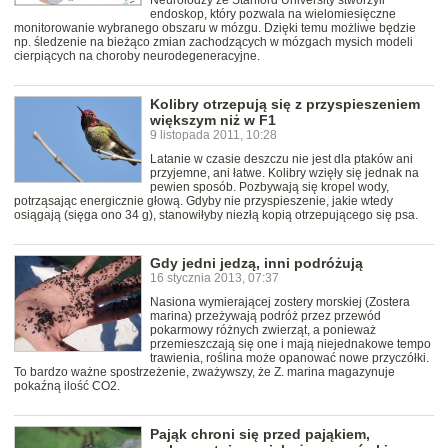
Neurolodzy ze Stanford University stworzyli
endoskop, który pozwala na wielomiesięczne
monitorowanie wybranego obszaru w mózgu. Dzięki temu możliwe będzie
np. śledzenie na bieżąco zmian zachodzących w mózgach mysich modeli
cierpiących na choroby neurodegeneracyjne.
Kolibry otrzepują się z przyspieszeniem
większym niż w F1
9 listopada 2011, 10:28
Latanie w czasie deszczu nie jest dla ptaków ani
przyjemne, ani łatwe. Kolibry wzięły się jednak na
pewien sposób. Pozbywają się kropel wody,
potrząsając energicznie głową. Gdyby nie przyspieszenie, jakie wtedy
osiągają (sięga ono 34 g), stanowiłyby niezłą kopią otrzepującego się psa.
Gdy jedni jedzą, inni podróżują
16 stycznia 2013, 07:37
Nasiona wymierającej zostery morskiej (Zostera
marina) przeżywają podróż przez przewód
pokarmowy różnych zwierząt, a ponieważ
przemieszczają się one i mają niejednakowe tempo
trawienia, roślina może opanować nowe przyczółki.
To bardzo ważne spostrzeżenie, zważywszy, że Z. marina magazynuje
pokaźną ilość CO2.
Pająk chroni się przed pająkiem,