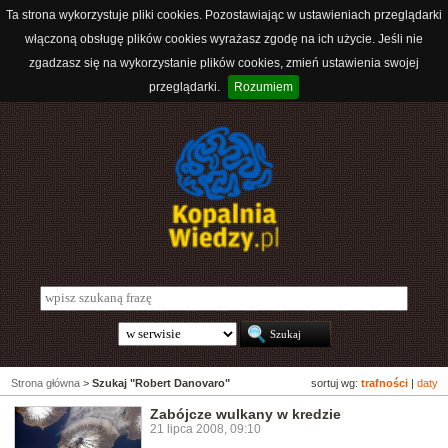
Ta strona wykorzystuje pliki cookies. Pozostawiając w ustawieniach przeglądarki
włączoną obsługę plików cookies wyrażasz zgodę na ich użycie. Jeśli nie
zgadzasz się na wykorzystanie plików cookies, zmień ustawienia swojej
przeglądarki.
Rozumiem
Strona główna
>
Szukaj "Robert Danovaro"
sortuj wg:
trafności
|
daty
Zabójcze wulkany w kredzie
21 lipca 2008, 09:10