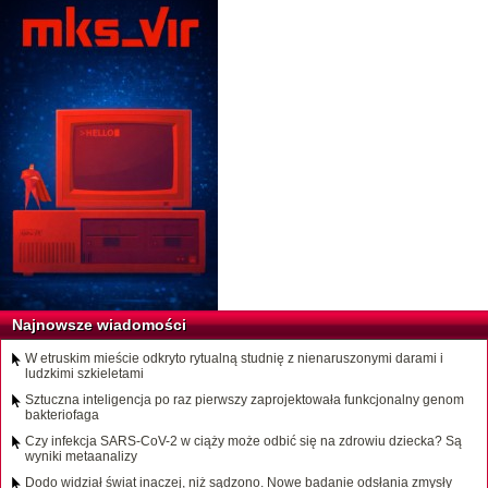
Najnowsze wiadomości
W etruskim mieście odkryto rytualną studnię z nienaruszonymi darami i
ludzkimi szkieletami
Sztuczna inteligencja po raz pierwszy zaprojektowała funkcjonalny genom
bakteriofaga
Czy infekcja SARS-CoV-2 w ciąży może odbić się na zdrowiu dziecka? Są
wyniki metaanalizy
Dodo widział świat inaczej, niż sądzono. Nowe badanie odsłania zmysły