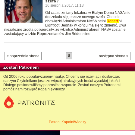
szefa?
16 sierpnia 2017, 11:13
Od czasu zmiany lokatora w Białym Domu NASA nie
doczekała się jeszcze nowego szefa. Obecnie
obowiązki Administratora NASA pełni
Robert
M.
Lightfoot. Jednak w końcu ma się to zmienić. Dwa
niezależne źródła potwierdziły, że wkrótce Administratorem NASA zostanie
zasiadający w Izbie Reprezentantów Jim Bridenstine
…
8
…
« poprzednia strona
następna strona »
Zostań Patronem
Od 2006 roku popularyzujemy naukę. Chcemy się rozwijać i dostarczać
naszym Czytelnikom jeszcze więcej atrakcyjnych treści wysokiej jakości.
Dlatego postanowiliśmy poprosić o wsparcie. Zostań naszym Patronem i
pomóż nam rozwijać KopalnięWiedzy.
Patroni KopalniWiedzy