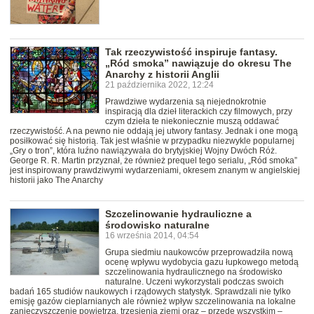
Tak rzeczywistość inspiruje fantasy.
„Ród smoka” nawiązuje do okresu The
Anarchy z historii Anglii
21 października 2022, 12:24
Prawdziwe wydarzenia są niejednokrotnie
inspiracją dla dzieł literackich czy filmowych, przy
czym dzieła te niekoniecznie muszą oddawać
rzeczywistość. A na pewno nie oddają jej utwory fantasy. Jednak i one mogą
posiłkować się historią. Tak jest właśnie w przypadku niezwykle popularnej
„Gry o tron”, która luźno nawiązywała do brytyjskiej Wojny Dwóch Róż.
George R. R. Martin przyznał, że również prequel tego serialu, „Ród smoka”
jest inspirowany prawdziwymi wydarzeniami, okresem znanym w angielskiej
historii jako The Anarchy
Szczelinowanie hydrauliczne a
środowisko naturalne
16 września 2014, 04:54
Grupa siedmiu naukowców przeprowadziła nową
ocenę wpływu wydobycia gazu łupkowego metodą
szczelinowania hydraulicznego na środowisko
naturalne. Uczeni wykorzystali podczas swoich
badań 165 studiów naukowych i rządowych statystyk. Sprawdzali nie tylko
emisję gazów cieplarnianych ale również wpływ szczelinowania na lokalne
zanieczyszczenie powietrza, trzęsienia ziemi oraz – przede wszystkim –