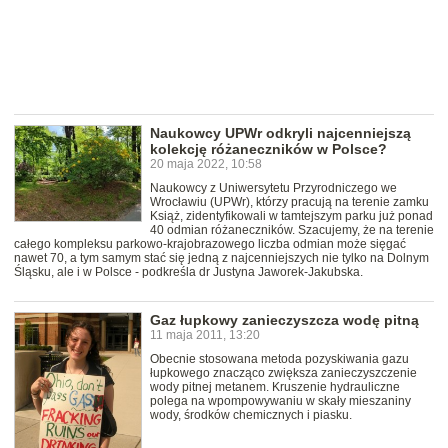
Naukowcy UPWr odkryli najcenniejszą
kolekcję różaneczników w Polsce?
20 maja 2022, 10:58
Naukowcy z Uniwersytetu Przyrodniczego we
Wrocławiu (UPWr), którzy pracują na terenie zamku
Książ, zidentyfikowali w tamtejszym parku już ponad
40 odmian różaneczników. Szacujemy, że na terenie
całego kompleksu parkowo-krajobrazowego liczba odmian może sięgać
nawet 70, a tym samym stać się jedną z najcenniejszych nie tylko na Dolnym
Śląsku, ale i w Polsce - podkreśla dr Justyna Jaworek-Jakubska.
Gaz łupkowy zanieczyszcza wodę pitną
11 maja 2011, 13:20
Obecnie stosowana metoda pozyskiwania gazu
łupkowego znacząco zwiększa zanieczyszczenie
wody pitnej metanem. Kruszenie hydrauliczne
polega na wpompowywaniu w skały mieszaniny
wody, środków chemicznych i piasku.