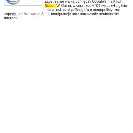
Zaostrza się walka pomiędzy Google'em a AT&T.
Robert
W. Quinn, wiceprezes AT&T wytoczył ciężkie
działa, oskarżając Google'a o monopolistyczne
zapędy, cenzurowanie Sieci, manipulacje oraz naruszanie neutralności
internetu.