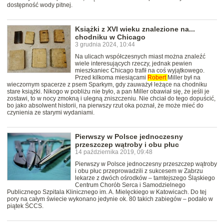
dostępność wody pitnej.
Książki z XVI wieku znalezione na...
chodniku w Chicago
3 grudnia 2024, 10:44
Na ulicach współczesnych miast można znaleźć
wiele interesujących rzeczy, jednak pewien
mieszkaniec Chicago trafił na coś wyjątkowego.
Przed kilkoma miesiącami
Robert
Miller był na
wieczornym spacerze z psem Sparkym, gdy zauważył leżące na chodniku
stare książki. Nikogo w pobliżu nie było, a pan Miller obawiał się, że jeśli je
zostawi, to w nocy zmokną i ulegną zniszczeniu. Nie chciał do tego dopuścić,
bo jako absolwent historii, na pierwszy rzut oka poznał, że może mieć do
czynienia ze starymi wydaniami.
Pierwszy w Polsce jednoczesny
przeszczep wątroby i obu płuc
14 października 2019, 09:48
Pierwszy w Polsce jednoczesny przeszczep wątroby
i obu płuc przeprowadzili z sukcesem w Zabrzu
lekarze z dwóch ośrodków – tamtejszego Śląskiego
Centrum Chorób Serca i Samodzielnego
Publicznego Szpitala Klinicznego im. A. Mielęckiego w Katowicach. Do tej
pory na całym świecie wykonano jedynie ok. 80 takich zabiegów – podało w
piątek ŚCCS.