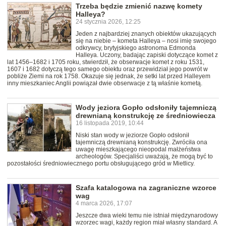
Trzeba będzie zmienić nazwę komety
Halleya?
24 stycznia 2026, 12:25
Jeden z najbardziej znanych obiektów ukazujących
się na niebie – kometa Halleya – nosi imię swojego
odkrywcy, brytyjskiego astronoma Edmonda
Halleya. Uczony, badając zapiski dotyczące komet z
lat 1456–1682 i 1705 roku, stwierdził, że obserwacje komet z roku 1531,
1607 i 1682 dotyczą tego samego obiektu oraz przewidział jego powrót w
pobliże Ziemi na rok 1758. Okazuje się jednak, że setki lat przed Halleyem
inny mieszkaniec Anglii powiązał dwie obserwacje z tą właśnie kometą.
Wody jeziora Gopło odsłoniły tajemniczą
drewnianą konstrukcję ze średniowiecza
16 listopada 2019, 10:44
Niski stan wody w jeziorze Gopło odsłonił
tajemniczą drewnianą konstrukcję. Zwróciła ona
uwagę mieszkającego nieopodal małżeństwa
archeologów. Specjaliści uważają, że mogą być to
pozostałości średniowiecznego portu obsługującego gród w Mietlicy.
Szafa katalogowa na zagraniczne wzorce
wag
4 marca 2026, 17:07
Jeszcze dwa wieki temu nie istniał międzynarodowy
wzorzec wagi, każdy region miał własny standard. A