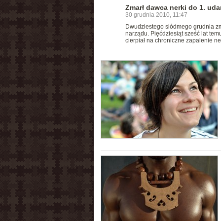
Zmarł dawca nerki do 1. ud
30 grudnia 2010, 11:47
Dwudziestego siódmego grudnia z
narządu. Pięćdziesiąt sześć lat tem
cierpiał na chroniczne zapalenie ne