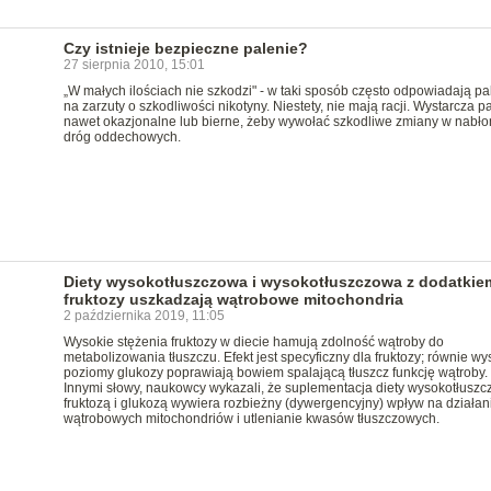
Czy istnieje bezpieczne palenie?
27 sierpnia 2010, 15:01
„W małych ilościach nie szkodzi" - w taki sposób często odpowiadają pa
na zarzuty o szkodliwości nikotyny. Niestety, nie mają racji. Wystarcza p
nawet okazjonalne lub bierne, żeby wywołać szkodliwe zmiany w nabł
dróg oddechowych.
Diety wysokotłuszczowa i wysokotłuszczowa z dodatkie
fruktozy uszkadzają wątrobowe mitochondria
2 października 2019, 11:05
Wysokie stężenia fruktozy w diecie hamują zdolność wątroby do
metabolizowania tłuszczu. Efekt jest specyficzny dla fruktozy; równie wy
poziomy glukozy poprawiają bowiem spalającą tłuszcz funkcję wątroby.
Innymi słowy, naukowcy wykazali, że suplementacja diety wysokotłuszc
fruktozą i glukozą wywiera rozbieżny (dywergencyjny) wpływ na działan
wątrobowych mitochondriów i utlenianie kwasów tłuszczowych.