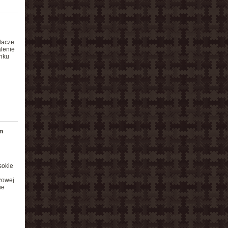
lacze
alenie
onku
m
sokie
zowej
ie