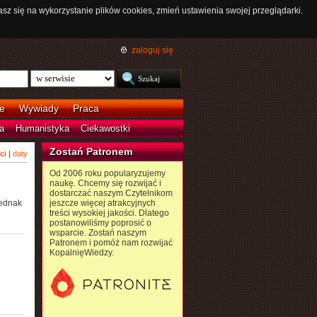
asz się na wykorzystanie plików cookies, zmień ustawienia swojej przeglądarki.
zaloguj się
e
Wywiady
Praca
a
Humanistyka
Ciekawostki
Zostań Patronem
ci
|
daty
Od 2006 roku popularyzujemy
naukę. Chcemy się rozwijać i
dostarczać naszym Czytelnikom
jednak
jeszcze więcej atrakcyjnych
treści wysokiej jakości. Dlatego
postanowiliśmy poprosić o
wsparcie. Zostań naszym
Patronem i pomóż nam rozwijać
KopalnięWiedzy.