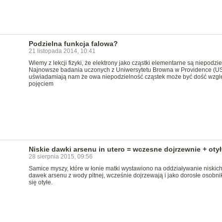
Podzielna funkcja falowa?
21 listopada 2014, 10:41
Wiemy z lekcji fizyki, że elektrony jako cząstki elementarne są niepodzie
Najnowsze badania uczonych z Uniwersytetu Browna w Providence (U
uświadamiają nam że owa niepodzielność cząstek może być dość wzg
pojęciem
Niskie dawki arsenu in utero = wczesne dojrzewnie + oty
28 sierpnia 2015, 09:56
Samice myszy, które w łonie matki wystawiono na oddziaływanie niskic
dawek arsenu z wody pitnej, wcześnie dojrzewają i jako dorosłe osobnik
się otyłe.