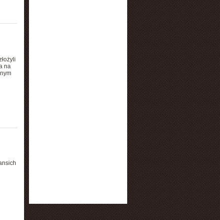
łożyli
a na
anym
ansich