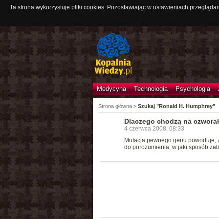
Ta strona wykorzystuje pliki cookies. Pozostawiając w ustawieniach przeglądar
Medycyna
Technologia
Psychologia
Strona główna
>
Szukaj "Ronald H. Humphrey"
Dlaczego chodzą na czwora
4 czerwca 2008, 08:33
Mutacja pewnego genu powoduje, że
do porozumienia, w jaki sposób zab