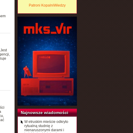
Patroni KopalniWiedzy
esem
Jest
encji,
zuje
ści
a
Najnowsze wiadomości
cu,
lać
W etruskim mieście odkryto
rytualną studnię z
nienaruszonymi darami i