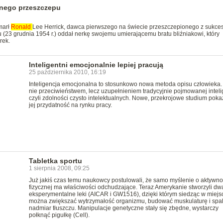
anego przeszczepu
marł
Ronald
Lee Herrick, dawca pierwszego na świecie przeszczepionego z sukc
u (23 grudnia 1954 r.) oddał nerkę swojemu umierającemu bratu bliźniakowi, który
rek.
Inteligentni emocjonalnie lepiej pracują
25 października 2010, 16:19
Inteligencja emocjonalna to stosunkowo nowa metoda opisu człowieka. 
nie przeciwieństwem, lecz uzupełnieniem tradycyjnie pojmowanej intelig
czyli zdolności czysto intelektualnych. Nowe, przekrojowe studium poka
jej przydatność na rynku pracy.
Tabletka sportu
1 sierpnia 2008, 09:25
Już jakiś czas temu naukowcy postulowali, że samo myślenie o aktywno
fizycznej ma właściwości odchudzające. Teraz Amerykanie stworzyli dw
eksperymentalne leki (AICAR i GW1516), dzięki którym siedząc w miejs
można zwiększać wytrzymałość organizmu, budować muskulaturę i spa
nadmiar tłuszczu. Manipulacje genetyczne stały się zbędne, wystarczy
połknąć pigułkę (Cell).