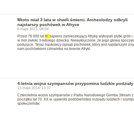
Mtoto miał 3 lata w chwili śmierci. Archeolodzy odkryli
najstarszy pochówek w Afryce
6 maja 2021, 08:04
Przed 78 000 lat
H.
sapiens zamieszkujący Afrykę wykopali płytki grób i z
w nim zwłoki 3-letniego dziecka. Niewykluczone, że jego głowa spoczęł
poduszce. Teraz naukowcy opisali pochówek, który jest najstarszym zn
nam pochówkiem człowieka na terenie Afryki.
4-letnia wojna szympansów przypomina ludzkie podziały
13 maja 2014, 13:37
Czteroletnia wojna szympansów z Parku Narodowego Gombe Stream z
początku lat 70. XX w. ujawniła podobieństwa rozpadu ludzkich i szymp
społeczeństw.