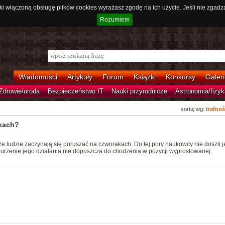
ki włączoną obsługę plików cookies wyrażasz zgodę na ich użycie. Jeśli nie zgadz
Rozumiem
Wiadomości
Artykuły
Forum
Książki
Konkursy
Galeri
Zdrowie/uroda
Bezpieczeństwo IT
Nauki przyrodnicze
Astronomia/fizyk
sortuj wg:
trafnoś
kach?
 ludzie zaczynają się poruszać na czworakach. Do tej pory naukowcy nie doszli 
urzenie jego działania nie dopuszcza do chodzenia w pozycji wyprostowanej.