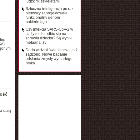
ludzkimi szkieletami
Sztuczna inteligencja po raz
pierwszy zaprojektowała
funkcjonalny genom
bakteriofaga
Czy infekcja SARS-CoV-2 w
ciąży może odbić się na
zdrowiu dziecka? Są wyniki
lne.
metaanalizy
SA)
lędnym
Dodo widział świat inaczej, niż
sądzono. Nowe badanie
odsłania zmysły wymarłego
ptaka
łość
h
i stają