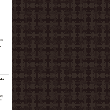
nda
e
ata
ej
us
,
T