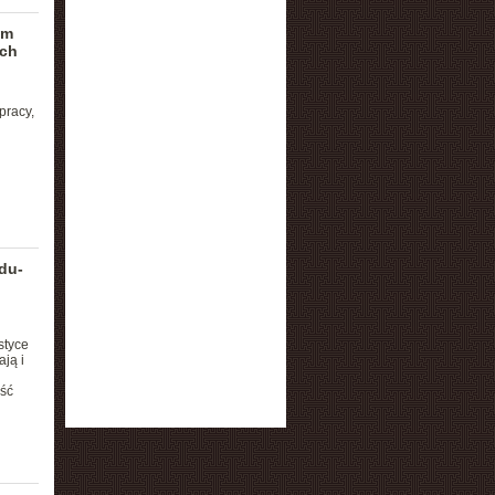
am
ach
pracy,
du-
styce
ją i
ość