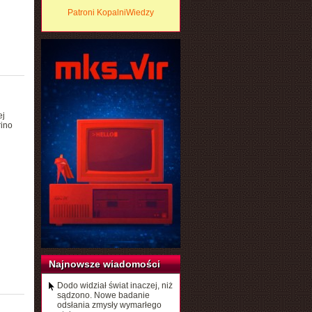
Patroni KopalniWiedzy
ej
rino
Najnowsze wiadomości
Dodo widział świat inaczej, niż
sądzono. Nowe badanie
odsłania zmysły wymarłego