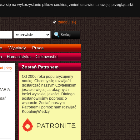
asz się na wykorzystanie plików cookies, zmień ustawienia swojej przeglądarki.
zaloguj się
e
Wywiady
Praca
a
Humanistyka
Ciekawostki
Zostań Patronem
ci
|
daty
Od 2006 roku popularyzujemy
naukę. Chcemy się rozwijać i
dostarczać naszym Czytelnikom
MARIA.
jeszcze więcej atrakcyjnych
treści wysokiej jakości. Dlatego
adań
postanowiliśmy poprosić o
wsparcie. Zostań naszym
Patronem i pomóż nam rozwijać
KopalnięWiedzy.