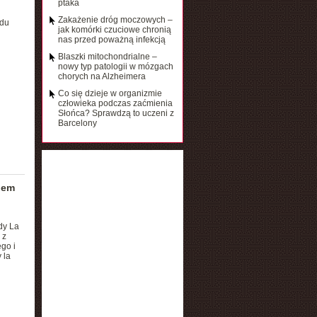
ptaka
Zakażenie dróg moczowych –
ądu
jak komórki czuciowe chronią
nas przed poważną infekcją
Blaszki mitochondrialne –
nowy typ patologii w mózgach
chorych na Alzheimera
Co się dzieje w organizmie
człowieka podczas zaćmienia
Słońca? Sprawdzą to uczeni z
Barcelony
iem
dy La
 z
go i
 la