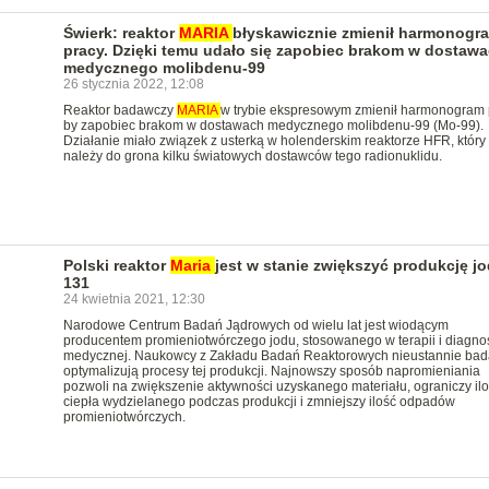
Świerk: reaktor
MARIA
błyskawicznie zmienił harmonogr
pracy. Dzięki temu udało się zapobiec brakom w dostaw
medycznego molibdenu-99
26 stycznia 2022, 12:08
Reaktor badawczy
MARIA
w trybie ekspresowym zmienił harmonogram 
by zapobiec brakom w dostawach medycznego molibdenu-99 (Mo-99).
Działanie miało związek z usterką w holenderskim reaktorze HFR, który
należy do grona kilku światowych dostawców tego radionuklidu.
Polski reaktor
Maria
jest w stanie zwiększyć produkcję jo
131
24 kwietnia 2021, 12:30
Narodowe Centrum Badań Jądrowych od wielu lat jest wiodącym
producentem promieniotwórczego jodu, stosowanego w terapii i diagno
medycznej. Naukowcy z Zakładu Badań Reaktorowych nieustannie bada
optymalizują procesy tej produkcji. Najnowszy sposób napromieniania
pozwoli na zwiększenie aktywności uzyskanego materiału, ograniczy il
ciepła wydzielanego podczas produkcji i zmniejszy ilość odpadów
promieniotwórczych.