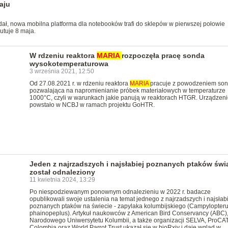
aju
adał, nowa mobilna platforma dla notebooków trafi do sklepów w pierwszej połowie
tuje 8 maja.
W rdzeniu reaktora
MARIA
rozpoczęła pracę sonda
wysokotemperaturowa
3 września 2021, 12:50
Od 27.08.2021 r. w rdzeniu reaktora
MARIA
pracuje z powodzeniem so
pozwalająca na napromienianie próbek materiałowych w temperaturze
1000°C, czyli w warunkach jakie panują w reaktorach HTGR. Urządzeni
powstało w NCBJ w ramach projektu GoHTR.
Jeden z najrzadszych i najsłabiej poznanych ptaków świ
został odnaleziony
11 kwietnia 2024, 13:29
Po niespodziewanym ponownym odnalezieniu w 2022 r. badacze
opublikowali swoje ustalenia na temat jednego z najrzadszych i najsłabi
poznanych ptaków na świecie - zapylaka kolumbijskiego (Campylopter
phainopeplus). Artykuł naukowców z American Bird Conservancy (ABC)
Narodowego Uniwersytetu Kolumbii, a także organizacji SELVA, ProCA
Colombia oraz World Parrot Trust ukazał się w bioRxiv i daje wgląd w