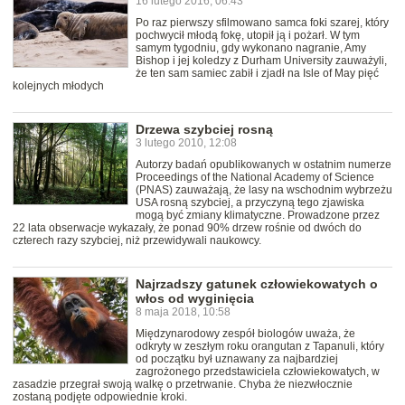
16 lutego 2016, 06:43
Po raz pierwszy sfilmowano samca foki szarej, który
pochwycił młodą fokę, utopił ją i pożarł. W tym
samym tygodniu, gdy wykonano nagranie, Amy
Bishop i jej koledzy z Durham University zauważyli,
że ten sam samiec zabił i zjadł na Isle of May pięć
kolejnych młodych
Drzewa szybciej rosną
3 lutego 2010, 12:08
Autorzy badań opublikowanych w ostatnim numerze
Proceedings of the National Academy of Science
(PNAS) zauważają, że lasy na wschodnim wybrzeżu
USA rosną szybciej, a przyczyną tego zjawiska
mogą być zmiany klimatyczne. Prowadzone przez
22 lata obserwacje wykazały, że ponad 90% drzew rośnie od dwóch do
czterech razy szybciej, niż przewidywali naukowcy.
Najrzadszy gatunek człowiekowatych o
włos od wyginięcia
8 maja 2018, 10:58
Międzynarodowy zespół biologów uważa, że
odkryty w zeszłym roku orangutan z Tapanuli, który
od początku był uznawany za najbardziej
zagrożonego przedstawiciela człowiekowatych, w
zasadzie przegrał swoją walkę o przetrwanie. Chyba że niezwłocznie
zostaną podjęte odpowiednie kroki.