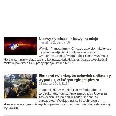
Niezwykły obraz i niezwykła misja
4 grudnia 2009, 17:56
W Adler Planetarium w Chicago zawisło największe
na świecie zdjęcie Drogi Mlecznej. Obraz o
wymiarach 37 metrów długości i 1 metr wysokości,
który w centrum wybrzusza się jak nasza galaktyka, osiągając wysokość 2
metrów, powstał dzięki pracy specjalistów z NASA.
Eksperci twierdzą, że człowiek uniknąłby
wypadku, w którym zginęła piesza
23 marca 2018, 11:34
Eksperci, którzy widzieli film ze śmiertelnego
wypadku autonomicznego samochodu Ubera są
zaskoczeni, że pojazd w żaden sposób nie
zareagował. Wygląda na to, że technologie
stosowane w autonomicznych pojazdach są znacznie mniej dojrzałe, niż się
wydawało.