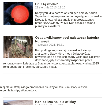
Co z tą wodą?
28 sierpnia 2013, 13:16
Karły typu M to bardzo obiecujące obiekty badań.
Są najbardziej rozpowszechnionym typem gwiazd w
Drodze Mlecznej, a z analiz przeprowadzonych
przez NASA wiemy, że 6% tych gwiazd posiada
planety w ekosferze
Osada wikingów pod najstarszą katedrą
Norwegii
7 czerwca 2021, 10:31
Pod podłogą najstarszej norweskiej katedry
znaleziono ślady, które mogą świadczyć, że
powstała ona na miejscu osady wikingów. Odkrycia
dokonano, gdy archeolodzy rozpoczęli prace
renowacyjne w katedrze w Stavanger w związku z zaplanowanymi na 2025
roku obchodami rocznicy założenia miasta.
iej dla australijskiego producenta bielizny AussieBum, który właśnie
 genitalia slipy Wonderjock.
Kanibalizm na Isle of May