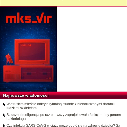
Najnowsze wiadomości
W etruskim mieście odkryto rytualną studnię z nienaruszonymi darami i
ludzkimi szkieletami
Sztuczna inteligencja po raz pierwszy zaprojektowała funkcjonalny genom
bakteriofaga
Czy infekcja SARS-CoV-2 w ciąży może odbić się na zdrowiu dziecka? Są