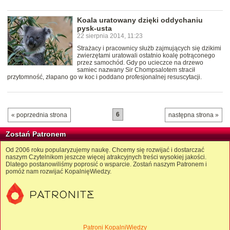
Koala uratowany dzięki oddychaniu
pysk-usta
22 sierpnia 2014, 11:23
Strażacy i pracownicy służb zajmujących się dzikimi
zwierzętami uratowali ostatnio koalę potrąconego
przez samochód. Gdy po ucieczce na drzewo
samiec nazwany Sir Chompsalotem stracił
przytomność, złapano go w koc i poddano profesjonalnej resuscytacji.
6
« poprzednia strona
następna strona »
Zostań Patronem
Od 2006 roku popularyzujemy naukę. Chcemy się rozwijać i dostarczać
naszym Czytelnikom jeszcze więcej atrakcyjnych treści wysokiej jakości.
Dlatego postanowiliśmy poprosić o wsparcie. Zostań naszym Patronem i
pomóż nam rozwijać KopalnięWiedzy.
Patroni KopalniWiedzy