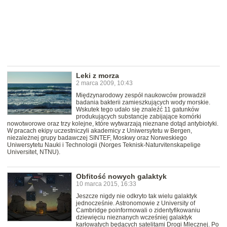
Leki z morza
2 marca 2009, 10:43
Międzynarodowy zespół naukowców prowadził
badania bakterii zamieszkujących wody morskie.
Wskutek tego udało się znaleźć 11 gatunków
produkujących substancje zabijające komórki
nowotworowe oraz trzy kolejne, które wytwarzają nieznane dotąd antybiotyki.
W pracach ekipy uczestniczyli akademicy z Uniwersytetu w Bergen,
niezależnej grupy badawczej SINTEF, Moskwy oraz Norweskiego
Uniwersytetu Nauki i Technologii (Norges Teknisk-Naturvitenskapelige
Universitet, NTNU).
Obfitość nowych galaktyk
10 marca 2015, 16:33
Jeszcze nigdy nie odkryto tak wielu galaktyk
jednocześnie. Astronomowie z University of
Cambridge poinformowali o zidentyfikowaniu
dziewięciu nieznanych wcześniej galaktyk
karłowatych będących satelitami Drogi Mlecznej. Po