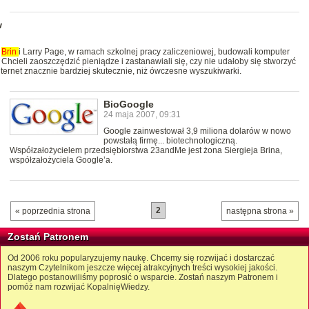
w
j
Brin
i Larry Page, w ramach szkolnej pracy zaliczeniowej, budowali komputer
hcieli zaoszczędzić pieniądze i zastanawiali się, czy nie udałoby się stworzyć
nternet znacznie bardziej skutecznie, niż ówczesne wyszukiwarki.
BioGoogle
24 maja 2007, 09:31
Google zainwestował 3,9 miliona dolarów w nowo
powstałą firmę... biotechnologiczną.
Współzałożycielem przedsiębiorstwa 23andMe jest żona Siergieja Brina,
współzałożyciela Google’a.
2
« poprzednia strona
następna strona »
Zostań Patronem
Od 2006 roku popularyzujemy naukę. Chcemy się rozwijać i dostarczać
naszym Czytelnikom jeszcze więcej atrakcyjnych treści wysokiej jakości.
Dlatego postanowiliśmy poprosić o wsparcie. Zostań naszym Patronem i
pomóż nam rozwijać KopalnięWiedzy.