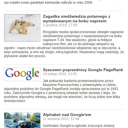
raz ostatni nowe galaktyki karłowate odkryto w roku 2006.
Zagadka niedźwiedzia polarnego z
wymalowanym na boku napisem
3 grudnia 2019, 17:58
Rosyjskie media społecznościowe obiegło nagranie
niedźwiedzia polarnego z nasprejowanym na boku
napisem T-34. Nie wiadomo, gdzie w Arktyce
nakręcono film, ale co do jednego eksperci są
zgodni - napis może utrudniać niedźwiedziowi wtopienie się w otoczenie, a
więc polowania, a nim się zmyje, miną tygodnie. Naukowcy mają nadzieję, że
pływanie ułatwi ten proces.
Szacowni poprzednicy Google PageRank
19 lutego 2010, 13:05
Jak pokazały badania przeprowadzone przez
Massimo Francescheta z uniwersytetu w Udine,
algorytmy podobne do Google PageRank zostały opracowane już w 1941
roku. Założyciele Google'a z pewnością zdawali sobie sprawę z tego, że
podobne algorytmy istnieją, ale mogli nie wiedzieć, że liczą sobie one kilka
dziesięcioleci.
Alphabet nad Google'em
11 sierpnia 2015, 12:48
Szefostwo Google'a ogłosiło znaczące zmiany