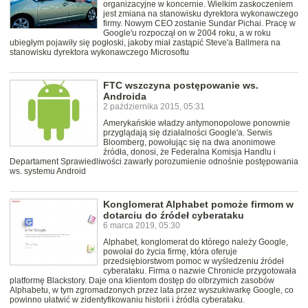
organizacyjne w koncernie. Wielkim zaskoczeniem
jest zmiana na stanowisku dyrektora wykonawczego
firmy. Nowym CEO zostanie Sundar Pichai. Pracę w
Google'u rozpoczął on w 2004 roku, a w roku
ubiegłym pojawiły się pogłoski, jakoby miał zastąpić Steve'a Ballmera na
stanowisku dyrektora wykonawczego Microsoftu
FTC wszczyna postępowanie ws.
Androida
2 października 2015, 05:31
Amerykańskie władzy antymonopolowe ponownie
przyglądają się działalności Google'a. Serwis
Bloomberg, powołując się na dwa anonimowe
źródła, donosi, że Federalna Komisja Handlu i
Departament Sprawiedliwości zawarły porozumienie odnośnie postępowania
ws. systemu Android
Konglomerat Alphabet pomoże firmom w
dotarciu do źródeł cyberataku
6 marca 2019, 05:30
Alphabet, konglomerat do którego należy Google,
powołał do życia firmę, która oferuje
przedsiębiorstwom pomoc w wyśledzeniu źródeł
cyberataku. Firma o nazwie Chronicle przygotowała
platformę Blackstory. Daje ona klientom dostęp do olbrzymich zasobów
Alphabetu, w tym zgromadzonych przez lata przez wyszukiwarkę Google, co
powinno ułatwić w zidentyfikowaniu historii i źródła cyberataku.