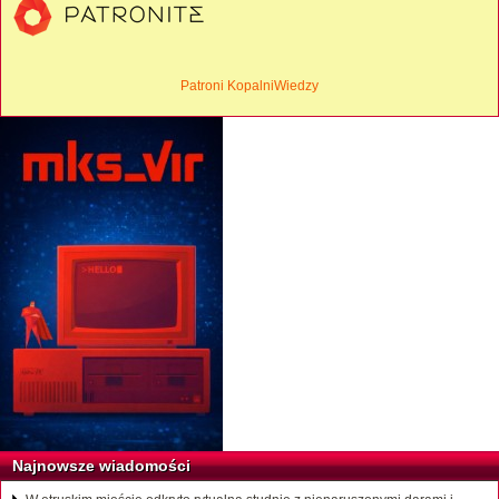
Patroni KopalniWiedzy
Najnowsze wiadomości