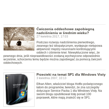
Ćwiczenia oddechowe zapobiegną
nadciśnieniu w średnim wieku?
27 kwietnia 2017, 17:03
Podczas rozwoju nadciśnienia pierwotnego,
zwanego też idiopatycznym, występuje nietypowa
aktywność między neuronami kontrolującymi
oddech i ciśnienie krwi. Niewykluczone więc, że
pewnego dnia, jeśli nieprawidłowości zostaną wychwycone odpowiednio
wcześnie, schorzeniu temu będzie można zapobiegać za pomocą ćwiczeń
oddechowych.
Przecieki na temat SP1 dla Windows Visty
3 kwietnia 2007, 10:13
Ethan Allen, właściciel bloga Hotfix poświęconego
łatom do programów, twierdzi, że zna szczegóły
dotyczące Service Packa 1 dla Windows Visty. Na
swoim blogu opublikował listę ponad 100
poprawek, które mają znaleźć się w SP1.