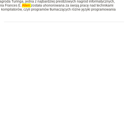
 Nagroda Turinga, jedna z najbardziej prestiżowych nagród informatycznych,
nia Frances E.
Allen
została uhonorowana za swoją pracę nad technikami
kompilatorów, czyli programów tłumaczących różne języki programowania