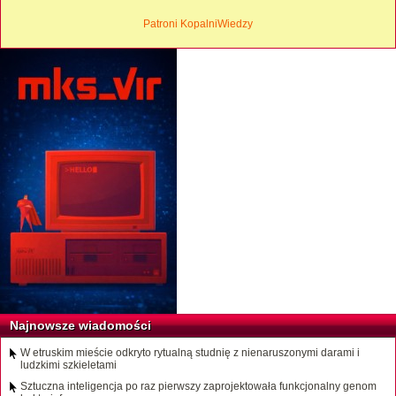
Patroni KopalniWiedzy
Najnowsze wiadomości
W etruskim mieście odkryto rytualną studnię z nienaruszonymi darami i
ludzkimi szkieletami
Sztuczna inteligencja po raz pierwszy zaprojektowała funkcjonalny genom