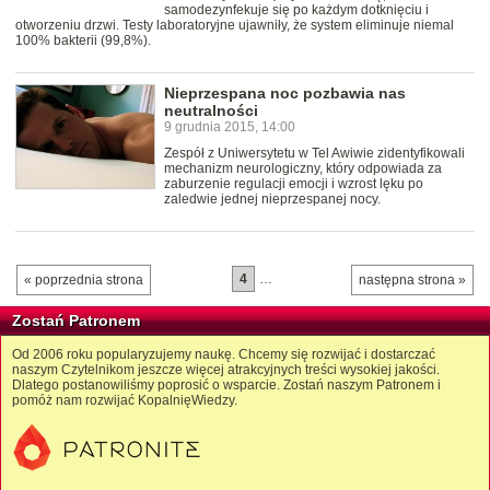
samodezynfekuje się po każdym dotknięciu i
otworzeniu drzwi. Testy laboratoryjne ujawniły, że system eliminuje niemal
100% bakterii (99,8%).
Nieprzespana noc pozbawia nas
neutralności
9 grudnia 2015, 14:00
Zespół z Uniwersytetu w Tel Awiwie zidentyfikowali
mechanizm neurologiczny, który odpowiada za
zaburzenie regulacji emocji i wzrost lęku po
zaledwie jednej nieprzespanej nocy.
4
…
« poprzednia strona
następna strona »
Zostań Patronem
Od 2006 roku popularyzujemy naukę. Chcemy się rozwijać i dostarczać
naszym Czytelnikom jeszcze więcej atrakcyjnych treści wysokiej jakości.
Dlatego postanowiliśmy poprosić o wsparcie. Zostań naszym Patronem i
pomóż nam rozwijać KopalnięWiedzy.