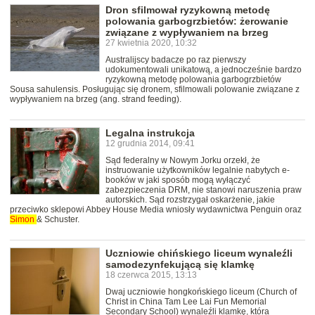
Dron sfilmował ryzykowną metodę
polowania garbogrzbietów: żerowanie
związane z wypływaniem na brzeg
27 kwietnia 2020, 10:32
Australijscy badacze po raz pierwszy
udokumentowali unikatową, a jednocześnie bardzo
ryzykowną metodę polowania garbogrzbietów
Sousa sahulensis. Posługując się dronem, sfilmowali polowanie związane z
wypływaniem na brzeg (ang. strand feeding).
Legalna instrukcja
12 grudnia 2014, 09:41
Sąd federalny w Nowym Jorku orzekł, że
instruowanie użytkowników legalnie nabytych e-
booków w jaki sposób mogą wyłączyć
zabezpieczenia DRM, nie stanowi naruszenia praw
autorskich. Sąd rozstrzygał oskarżenie, jakie
przeciwko sklepowi Abbey House Media wniosły wydawnictwa Penguin oraz
Simon
& Schuster.
Uczniowie chińskiego liceum wynaleźli
samodezynfekującą się klamkę
18 czerwca 2015, 13:13
Dwaj uczniowie hongkońskiego liceum (Church of
Christ in China Tam Lee Lai Fun Memorial
Secondary School) wynaleźli klamkę, która