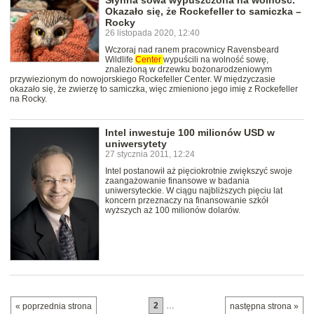
Słynna sowa wypuszczona na wolność.
Okazało się, że Rockefeller to samiczka –
Rocky
26 listopada 2020, 12:40
Wczoraj nad ranem pracownicy Ravensbeard
Wildlife
Center
wypuścili na wolność sowę,
znalezioną w drzewku bożonarodzeniowym
przywiezionym do nowojorskiego Rockefeller Center. W międzyczasie
okazało się, że zwierzę to samiczka, więc zmieniono jego imię z Rockefeller
na Rocky.
Intel inwestuje 100 milionów USD w
uniwersytety
27 stycznia 2011, 12:24
Intel postanowił aż pięciokrotnie zwiększyć swoje
zaangażowanie finansowe w badania
uniwersyteckie. W ciągu najbliższych pięciu lat
koncern przeznaczy na finansowanie szkół
wyższych aż 100 milionów dolarów.
2
…
« poprzednia strona
następna strona »