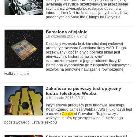
Amerykańskie Narodowe Instytuty Zdrowia (NIH)
uwalniają wszystkie przetrzymywane przez siebie
szympansy. Zwierzęta pozostające obecnie w
laboratoriach NIH trafią do specjalnych ośrodków,
podobnych do Save the Chimps na Florydzie.
Barcelona oficjalnie
10 września 2007, 07:42
Dziesiąty września to dzień oficjalnej rynkowej
premiery procesora Barcelona firmy AMD. Długo
oczekiwany i opóźniony o pół roku układ jest
pierwszym w historii „prawdziwym”
czterordzeniowcem, a jego producent liczy, iż
Barcelona wydobędzie go z kłopotów finansowych i
pozwoli na ponowne nawiązanie równorzędnej
walki z Intelem.
Zakończono pierwszy test optyczny
lustra Teleskopu Webba
4 listopada 2016, 09:01
Inżynierowie pracujący przy budowie Teleskopu
Kosmicznego Jamesa Webba (JWST) ukończyli test
o nazwie
Center
of Curvature. To pierwszy z
ważnych testów optycznych w pełni złożonego
podstawowego lustra teleskopu