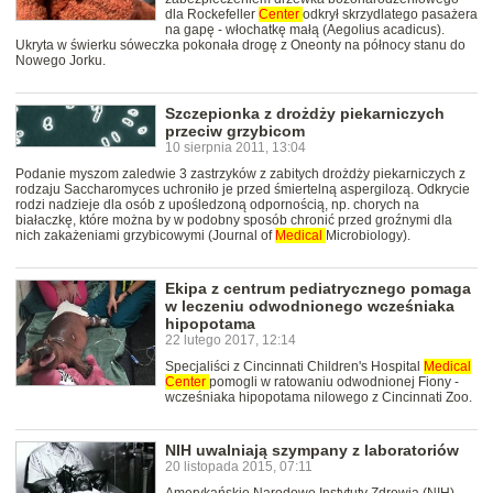
dla Rockefeller
Center
odkrył skrzydlatego pasażera
na gapę - włochatkę małą (Aegolius acadicus).
Ukryta w świerku sóweczka pokonała drogę z Oneonty na północy stanu do
Nowego Jorku.
Szczepionka z drożdży piekarniczych
przeciw grzybicom
10 sierpnia 2011, 13:04
Podanie myszom zaledwie 3 zastrzyków z zabitych drożdży piekarniczych z
rodzaju Saccharomyces uchroniło je przed śmiertelną aspergilozą. Odkrycie
rodzi nadzieje dla osób z upośledzoną odpornością, np. chorych na
białaczkę, które można by w podobny sposób chronić przed groźnymi dla
nich zakażeniami grzybicowymi (Journal of
Medical
Microbiology).
Ekipa z centrum pediatrycznego pomaga
w leczeniu odwodnionego wcześniaka
hipopotama
22 lutego 2017, 12:14
Specjaliści z Cincinnati Children's Hospital
Medical
Center
pomogli w ratowaniu odwodnionej Fiony -
wcześniaka hipopotama nilowego z Cincinnati Zoo.
NIH uwalniają szympany z laboratoriów
20 listopada 2015, 07:11