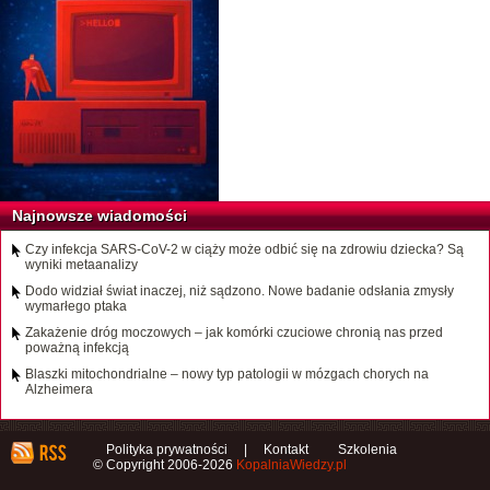
Najnowsze wiadomości
Czy infekcja SARS-CoV-2 w ciąży może odbić się na zdrowiu dziecka? Są
wyniki metaanalizy
Dodo widział świat inaczej, niż sądzono. Nowe badanie odsłania zmysły
wymarłego ptaka
Zakażenie dróg moczowych – jak komórki czuciowe chronią nas przed
poważną infekcją
Blaszki mitochondrialne – nowy typ patologii w mózgach chorych na
Alzheimera
Polityka prywatności
|
Kontakt
Szkolenia
© Copyright 2006-2026
KopalniaWiedzy.pl