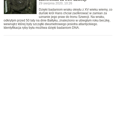
29 sierpnia 2020, 10:26
Dzięki badaniom wraku okrętu z XV wieku wiemy, co
duński król Hans chciał zaoferować w zamian za
uznanie jego praw do tronu Szwecji. Na wraku,
odkrytym przed 50 laty na dnie Bałtyku, znaleziono w ubiegłym roku beczkę,
wewnątrz której były szczątki dwumetrowego jesiotra atlantyckiego.
Identyfikacja ryby była możliwa dzięki badaniom DNA.