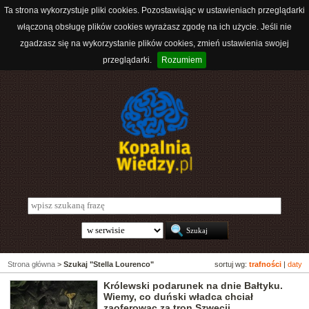
Ta strona wykorzystuje pliki cookies. Pozostawiając w ustawieniach przeglądarki
włączoną obsługę plików cookies wyrażasz zgodę na ich użycie. Jeśli nie
zgadzasz się na wykorzystanie plików cookies, zmień ustawienia swojej
przeglądarki.
Rozumiem
Strona główna
>
Szukaj "Stella Lourenco"
sortuj wg:
trafności
|
daty
Królewski podarunek na dnie Bałtyku.
Wiemy, co duński władca chciał
zaoferowac za tron Szwecji