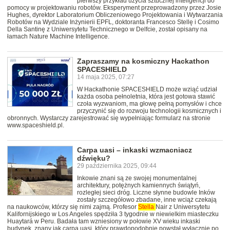
pierwszy przykład użycia sztucznej inteligencji do
pomocy w projektowaniu robotów. Eksperyment przeprowadzony przez Josie
Hughes, dyrektor Laboratorium Obliczeniowego Projektowania i Wytwarzania
Robotów na Wydziale Inżynierii EPFL, doktoranta Francesco Stellę i Cosimo
Della Santinę z Uniwersytetu Technicznego w Delfcie, został opisany na
łamach Nature Machine Intelligence.
Zapraszamy na kosmiczny Hackathon
SPACESHIELD
14 maja 2025, 07:27
W Hackathonie SPACESHIELD może wziąć udział
każda osoba pełnoletnia, która jest gotowa stawić
czoła wyzwaniom, ma głowę pełną pomysłów i chce
przyczynić się do rozwoju technologii kosmicznych i
obronnych. Wystarczy zarejestrować się wypełniając formularz na stronie
www.spaceshield.pl.
Carpa uasi – inkaski wzmacniacz
dźwięku?
29 października 2025, 09:44
Inkowie znani są ze swojej monumentalnej
architektury, potężnych kamiennych świątyń,
rozległej sieci dróg. Liczne słynne budowle Inków
zostały szczegółowo zbadane, inne wciąż czekają
na naukowców, którzy się nimi zajmą. Profesor
Stella
Nair z Uniwersytetu
Kalifornijskiego w Los Angeles spędziła 3 tygodnie w niewielkim miasteczku
Huaytará w Peru. Badała tam wzniesiony w połowie XV wieku inkaski
budynek, znany jak carpa uasi, który prawdopodobnie powstał wyłącznie po