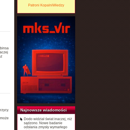
Patroni KopalniWiedzy
binsa
naczej
az
Najnowsze wiadomości
rzycy.
e może
Dodo widział świat inaczej, niż
sądzono. Nowe badanie
odsłania zmysły wymarłego