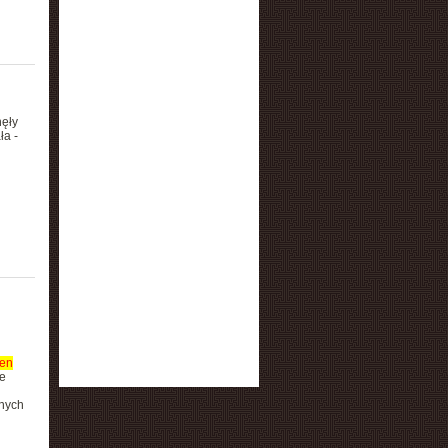
nęły
ła -
en
ie
lnych