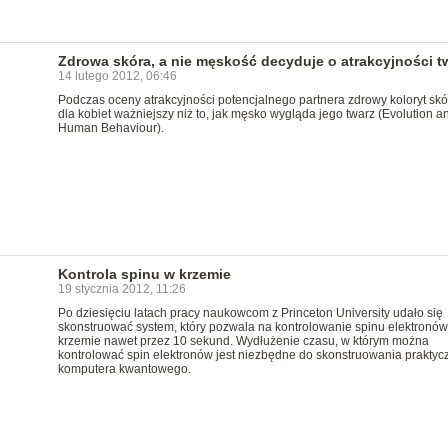
Zdrowa skóra, a nie męskość decyduje o atrakcyjności t
14 lutego 2012, 06:46
Podczas oceny atrakcyjności potencjalnego partnera zdrowy koloryt skór
dla kobiet ważniejszy niż to, jak męsko wygląda jego twarz (Evolution a
Human Behaviour).
Kontrola spinu w krzemie
19 stycznia 2012, 11:26
Po dziesięciu latach pracy naukowcom z Princeton University udało się
skonstruować system, który pozwala na kontrolowanie spinu elektronó
krzemie nawet przez 10 sekund. Wydłużenie czasu, w którym można
kontrolować spin elektronów jest niezbędne do skonstruowania prakty
komputera kwantowego.