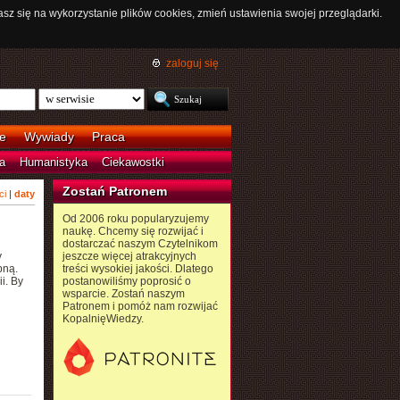
asz się na wykorzystanie plików cookies, zmień ustawienia swojej przeglądarki.
zaloguj się
e
Wywiady
Praca
a
Humanistyka
Ciekawostki
Zostań Patronem
ci
|
daty
Od 2006 roku popularyzujemy
naukę. Chcemy się rozwijać i
dostarczać naszym Czytelnikom
y
jeszcze więcej atrakcyjnych
bną.
treści wysokiej jakości. Dlatego
i. By
postanowiliśmy poprosić o
wsparcie. Zostań naszym
Patronem i pomóż nam rozwijać
KopalnięWiedzy.