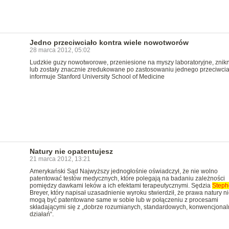
Jedno przeciwciało kontra wiele nowotworów
28 marca 2012, 05:02
Ludzkie guzy nowotworowe, przeniesione na myszy laboratoryjne, znik
lub zostały znacznie zredukowane po zastosowaniu jednego przeciwcia
informuje Stanford University School of Medicine
Natury nie opatentujesz
21 marca 2012, 13:21
Amerykański Sąd Najwyższy jednogłośnie oświadczył, że nie wolno
patentować testów medycznych, które polegają na badaniu zależności
pomiędzy dawkami leków a ich efektami terapeutycznymi. Sędzia
Steph
Breyer, który napisał uzasadnienie wyroku stwierdził, że prawa natury n
mogą być patentowane same w sobie lub w połączeniu z procesami
składającymi się z „dobrze rozumianych, standardowych, konwencjona
działań“.