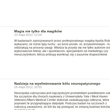
Magia nie tylko dla magików
23 maja 2012, 12:54
W badaniach zainicjowanych przez profesjonalnego magika Apolla Rob
wykazano, że różne typy ruchu - po torze prosto- vs. krzywoliniowym - i
oddziałują na procesy uwagi. Wiedza ta przyda się nie tylko autorom or
wykonawcom trików, ale i sportowcom, specjalistom od marketingu czy
nieszczęśnikom, którzy próbują wymknąć się z pazurów drapieżników.
Nadzieja na wyeliminowanie bólu neuropatycznego
16 maja 2012, 10:55
Neuropatia cukrzycowa jest najczęstszym przewlekłym powikłaniem cuk
Na szczęście dla chorych naukowcy z Uniwersytetu Yale i West Haven
Veterans Affairs Medical Center dokonali zaskakującego odkrycia, któr
poprawić te przygnębiające statystyki. Podczas badań na szczurach z
cukrzycą zauważono, że ból da się powiązać ze zmianą budowy kolców