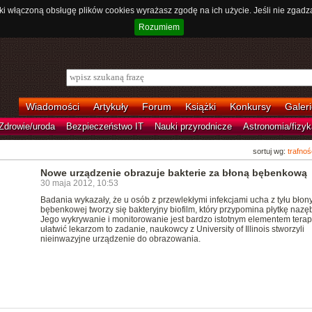
ki włączoną obsługę plików cookies wyrażasz zgodę na ich użycie. Jeśli nie zgadz
Rozumiem
Wiadomości
Artykuły
Forum
Książki
Konkursy
Galeri
Zdrowie/uroda
Bezpieczeństwo IT
Nauki przyrodnicze
Astronomia/fizyk
sortuj wg:
trafnoś
Nowe urządzenie obrazuje bakterie za błoną bębenkową
30 maja 2012, 10:53
Badania wykazały, że u osób z przewlekłymi infekcjami ucha z tyłu błon
bębenkowej tworzy się bakteryjny biofilm, który przypomina płytkę nazę
Jego wykrywanie i monitorowanie jest bardzo istotnym elementem terapi
ułatwić lekarzom to zadanie, naukowcy z University of Illinois stworzyli
nieinwazyjne urządzenie do obrazowania.