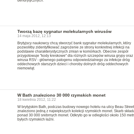
dendrytycznych.
Tworzą bazę sygnatur molekularnych wirusów
14 maja 2012, 12:13
Brytyjscy naukowcy chcą stworzyć bank sygnatur molekularnych, który
pozwoliłby zidentyfikować zagrożenie ze strony konkretnej infekcji na
podstawie charakterystycznych zmian w komórkach. Obecnie zespół
przygotowuje "kody kreskowe" dla różnych szczepów wirusa grypy oraz
wirusa RSV - głównego patogenu odpowiedzialnego za infekcje dróg
oddechowych starszych dzieci i choroby dolnych dróg oddechowych
niemowląt.
W Bath znaleziono 30 000 rzymskich monet
18 kwietnia 2012, 11:22
W brytyjskim Bath, podczas budowy nowego hotelu na ulicy Beau Street
znaleziono jedną z największych kolekcji rzymskich monet. Skarb składa
ponad 30 000 srebrnych monet. Odkryto go w odległości około 150 met
byłych rzymskich łaźni.