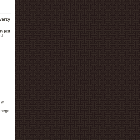
warzy
y jest
nd
w w
cznego