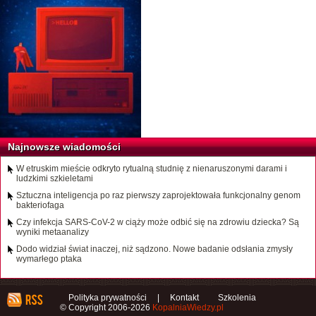
Najnowsze wiadomości
W etruskim mieście odkryto rytualną studnię z nienaruszonymi darami i
ludzkimi szkieletami
Sztuczna inteligencja po raz pierwszy zaprojektowała funkcjonalny genom
bakteriofaga
Czy infekcja SARS-CoV-2 w ciąży może odbić się na zdrowiu dziecka? Są
wyniki metaanalizy
Dodo widział świat inaczej, niż sądzono. Nowe badanie odsłania zmysły
wymarłego ptaka
Polityka prywatności
|
Kontakt
Szkolenia
© Copyright 2006-2026
KopalniaWiedzy.pl