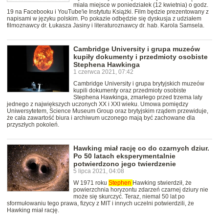
miała miejsce w poniedziałek (12 kwietnia) o godz.
19 na Facebooku i YouTube'ie Instytutu Książki. Film będzie prezentowany z
napisami w języku polskim. Po pokazie odbędzie się dyskusja z udziałem
filmoznawcy dr. Łukasza Jasiny i literaturoznawcy dr. hab. Karola Samsela.
Cambridge University i grupa muzeów
kupiły dokumenty i przedmioty osobiste
Stephena Hawkinga
1 czerwca 2021, 07:42
Cambridge University i grupa brytyjskich muzeów
kupili dokumenty oraz przedmioty osobiste
Stephena Hawkinga, zmarłego przed trzema laty
jednego z największych uczonych XX i XXI wieku. Umowa pomiędzy
Uniwersytetem, Science Museum Group oraz brytyjskim rządem przewiduje,
że cała zawartość biura i archiwum uczonego mają być zachowane dla
przyszłych pokoleń.
Hawking miał rację co do czarnych dziur.
Po 50 latach eksperymentalnie
potwierdzono jego twierdzenie
5 lipca 2021, 04:08
W 1971 roku
Stephen
Hawking stwierdził, że
powierzchnia horyzontu zdarzeń czarnej dziury nie
może się skurczyć. Teraz, niemal 50 lat po
sformułowaniu tego prawa, fizycy z MIT i innych uczelni potwierdzili, że
Hawking miał rację.