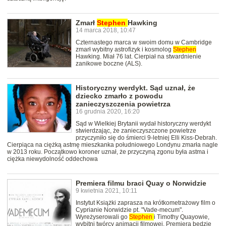
Zmarł
Stephen
Hawking
14 marca 2018, 10:47
Czternastego marca w swoim domu w Cambridge
zmarł wybitny astrofizyk i kosmolog
Stephen
Hawking. Miał 76 lat. Cierpiał na stwardnienie
zanikowe boczne (ALS).
Historyczny werdykt. Sąd uznał, że
dziecko zmarło z powodu
zanieczyszczenia powietrza
16 grudnia 2020, 16:20
Sąd w Wielkiej Brytanii wydał historyczny werdykt
stwierdzając, że zanieczyszczone powietrze
przyczyniło się do śmierci 9-letniej Elli Kiss-Debrah.
Cierpiąca na ciężką astmę mieszkanka południowego Londynu zmarła nagle
w 2013 roku. Początkowo koroner uznał, że przyczyną zgonu była astma i
ciężka niewydolność oddechowa
Premiera filmu braci Quay o Norwidzie
9 kwietnia 2021, 10:11
Instytut Książki zaprasza na krótkometrażowy film o
Cyprianie Norwidzie pt. "Vade-mecum".
Wyreżyserowali go
Stephen
i Timothy Quayowie,
wybitni twórcy animacji filmowej. Premiera będzie