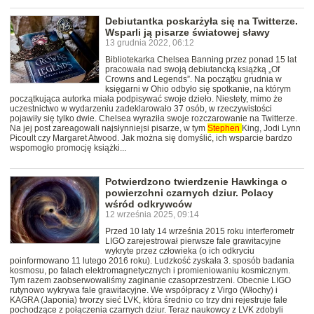
Debiutantka poskarżyła się na Twitterze.
Wsparli ją pisarze światowej sławy
13 grudnia 2022, 06:12
Bibliotekarka Chelsea Banning przez ponad 15 lat
pracowała nad swoją debiutancką książką „Of
Crowns and Legends”. Na początku grudnia w
księgarni w Ohio odbyło się spotkanie, na którym
początkująca autorka miała podpisywać swoje dzieło. Niestety, mimo że
uczestnictwo w wydarzeniu zadeklarowało 37 osób, w rzeczywistości
pojawiły się tylko dwie. Chelsea wyraziła swoje rozczarowanie na Twitterze.
Na jej post zareagowali najsłynniejsi pisarze, w tym
Stephen
King, Jodi Lynn
Picoult czy Margaret Atwood. Jak można się domyślić, ich wsparcie bardzo
wspomogło promocję książki...
Potwierdzono twierdzenie Hawkinga o
powierzchni czarnych dziur. Polacy
wśród odkrywców
12 września 2025, 09:14
Przed 10 laty 14 września 2015 roku interferometr
LIGO zarejestrował pierwsze fale grawitacyjne
wykryte przez człowieka (o ich odkryciu
poinformowano 11 lutego 2016 roku). Ludzkość zyskała 3. sposób badania
kosmosu, po falach elektromagnetycznych i promieniowaniu kosmicznym.
Tym razem zaobserwowaliśmy zaginanie czasoprzestrzeni. Obecnie LIGO
rutynowo wykrywa fale grawitacyjne. We współpracy z Virgo (Włochy) i
KAGRA (Japonia) tworzy sieć LVK, która średnio co trzy dni rejestruje fale
pochodzące z połączenia czarnych dziur. Teraz naukowcy z LVK zdobyli