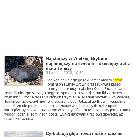
Najstarszy w Wielkiej Brytanii i
najmniejszy na świecie – dziecięcy but z
mułu Tamizy
5 kwietnia 2023, 10:39
Pod koniec ubiegłego roku archeolodzy
Steve
Tomlinson i Emily Brown przeszukiwali brzegi
Tamizy na północy hrabstwa Kent. Początkowo nie
znaleźli niczego szczególnego, ot sporo potłuczonej ceramiki z czasów
rzymskich i trochę tesser, z których Rzymianie układali mozaiki. Gdy wracali,
Tomlinson zauważył niewielki skórzany but. Pokazał go Brown i wspólnie
orzekli, że nie pochodzi on ani z czasów współczesnych, ani z epoki
wikingów. Być może powstał we wczesnym średniowieczu. Gdy jednak kilka
tygodni później Tomlinson dostał wyniki datowania radiowęglowego, aż
usiadł z wrażenia.
Cyrkulacja głębinowa może znacznie