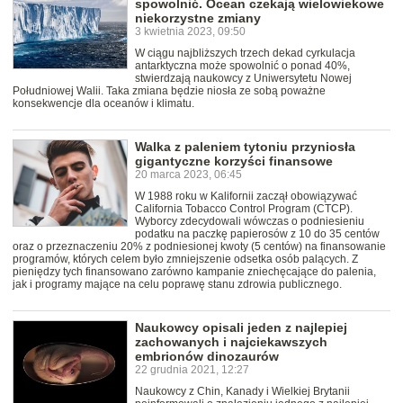
spowolnić. Ocean czekają wielowiekowe
niekorzystne zmiany
3 kwietnia 2023, 09:50
W ciągu najbliższych trzech dekad cyrkulacja
antarktyczna może spowolnić o ponad 40%,
stwierdzają naukowcy z Uniwersytetu Nowej
Południowej Walii. Taka zmiana będzie niosła ze sobą poważne
konsekwencje dla oceanów i klimatu.
Walka z paleniem tytoniu przyniosła
gigantyczne korzyści finansowe
20 marca 2023, 06:45
W 1988 roku w Kalifornii zaczął obowiązywać
California Tobacco Control Program (CTCP).
Wyborcy zdecydowali wówczas o podniesieniu
podatku na paczkę papierosów z 10 do 35 centów
oraz o przeznaczeniu 20% z podniesionej kwoty (5 centów) na finansowanie
programów, których celem było zmniejszenie odsetka osób palących. Z
pieniędzy tych finansowano zarówno kampanie zniechęcające do palenia,
jak i programy mające na celu poprawę stanu zdrowia publicznego.
Naukowcy opisali jeden z najlepiej
zachowanych i najciekawszych
embrionów dinozaurów
22 grudnia 2021, 12:27
Naukowcy z Chin, Kanady i Wielkiej Brytanii