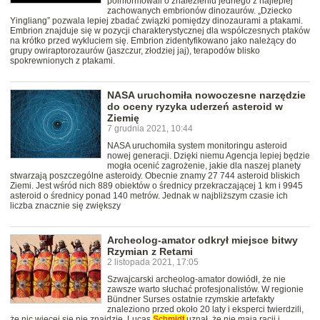
poinformowali o znalezieniu jednego z najlepiej
zachowanych embrionów dinozaurów. „Dziecko
Yingliang” pozwala lepiej zbadać związki pomiędzy dinozaurami a ptakami.
Embrion znajduje się w pozycji charakterystycznej dla współczesnych ptaków
na krótko przed wykluciem się. Embrion zidentyfikowano jako należący do
grupy owiraptorozaurów (jaszczur, złodziej jaj), terapodów blisko
spokrewnionych z ptakami.
NASA uruchomiła nowoczesne narzędzie
do oceny ryzyka uderzeń asteroid w
Ziemię
7 grudnia 2021, 10:44
NASA uruchomiła system monitoringu asteroid
nowej generacji. Dzięki niemu Agencja lepiej będzie
mogła ocenić zagrożenie, jakie dla naszej planety
stwarzają poszczególne asteroidy. Obecnie znamy 27 744 asteroid bliskich
Ziemi. Jest wśród nich 889 obiektów o średnicy przekraczającej 1 km i 9945
asteroid o średnicy ponad 140 metrów. Jednak w najbliższym czasie ich
liczba znacznie się zwiększy
Archeolog-amator odkrył miejsce bitwy
Rzymian z Retami
2 listopada 2021, 17:05
Szwajcarski archeolog-amator dowiódł, że nie
zawsze warto słuchać profesjonalistów. W regionie
Bündner Surses ostatnie rzymskie artefakty
znaleziono przed około 20 laty i eksperci twierdzili,
że nic więcej się nie znajdzie. Lucas
Schmidt
uznał, że nie mają racji i