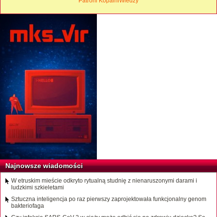
Patroni KopalniWiedzy
Najnowsze wiadomości
W etruskim mieście odkryto rytualną studnię z nienaruszonymi darami i
ludzkimi szkieletami
Sztuczna inteligencja po raz pierwszy zaprojektowała funkcjonalny genom
bakteriofaga