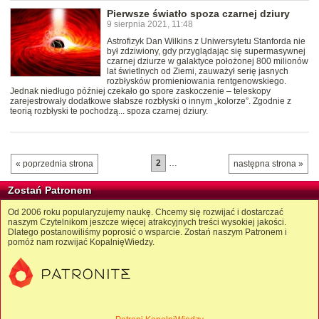
Pierwsze światło spoza czarnej dziury
9 sierpnia 2021, 11:48
Astrofizyk Dan Wilkins z Uniwersytetu Stanforda nie
był zdziwiony, gdy przyglądając się supermasywnej
czarnej dziurze w galaktyce położonej 800 milionów
lat świetlnych od Ziemi, zauważył serię jasnych
rozbłysków promieniowania rentgenowskiego.
Jednak niedługo później czekało go spore zaskoczenie – teleskopy
zarejestrowały dodatkowe słabsze rozbłyski o innym „kolorze”. Zgodnie z
teorią rozbłyski te pochodzą... spoza czarnej dziury.
2
…
« poprzednia strona
następna strona »
Zostań Patronem
Od 2006 roku popularyzujemy naukę. Chcemy się rozwijać i dostarczać
naszym Czytelnikom jeszcze więcej atrakcyjnych treści wysokiej jakości.
Dlatego postanowiliśmy poprosić o wsparcie. Zostań naszym Patronem i
pomóż nam rozwijać KopalnięWiedzy.