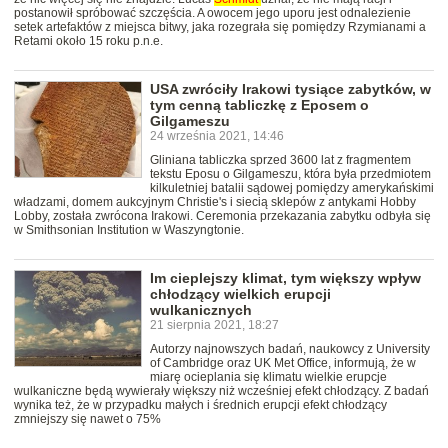
postanowił spróbować szczęścia. A owocem jego uporu jest odnalezienie
setek artefaktów z miejsca bitwy, jaka rozegrała się pomiędzy Rzymianami a
Retami około 15 roku p.n.e.
USA zwróciły Irakowi tysiące zabytków, w
tym cenną tabliczkę z Eposem o
Gilgameszu
24 września 2021, 14:46
Gliniana tabliczka sprzed 3600 lat z fragmentem
tekstu Eposu o Gilgameszu, która była przedmiotem
kilkuletniej batalii sądowej pomiędzy amerykańskimi
władzami, domem aukcyjnym Christie's i siecią sklepów z antykami Hobby
Lobby, została zwrócona Irakowi. Ceremonia przekazania zabytku odbyła się
w Smithsonian Institution w Waszyngtonie.
Im cieplejszy klimat, tym większy wpływ
chłodzący wielkich erupcji
wulkanicznych
21 sierpnia 2021, 18:27
Autorzy najnowszych badań, naukowcy z University
of Cambridge oraz UK Met Office, informują, że w
miarę ocieplania się klimatu wielkie erupcje
wulkaniczne będą wywierały większy niż wcześniej efekt chłodzący. Z badań
wynika też, że w przypadku małych i średnich erupcji efekt chłodzący
zmniejszy się nawet o 75%