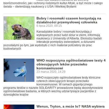
bioróżnorodności, jak i ochrony rodzimych kultur Afryki, a być może i całego
świata – stwierdzają naukowcy z USA i Wielkiej Brytanii
Bobry i rosomaki czasem korzystają na
działalności przemysłowej człowieka
6 lipca 2020, 09:15
Kanadyjskie bobry i rosomaki korzystają z
wykopanych przez ludzi dziur w ziemi, informują
naukowcy z University of Alberta. Ekolodzy badali
interakcje pomiędzy zwierzętami, a dziurami
pozostałymi po tym, jak wydobyto z nich materiał potrzebny do prac
budowlanych
WHO rozpoczyna ogólnoświatowe testy 4
obiecujących leków przeciwko
koronawirusowi
23 marca 2020, 14:29
WHO rozpoczęło ogólnoświatowe testy kliniczne
czterech obiecujących terapii przeciwko
koronawirusowi. W ramach gigantycznego
programu testów o nazwie SOLIDARITY prowadzone będą skoordynowane
ogólnoświatowe badania, w których wezmą udział tysiące pacjentów z
dziesiątków krajów
Wenus, Tryton, a może Io? NASA wybiera