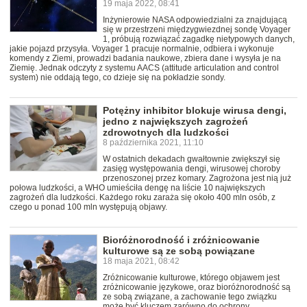
19 maja 2022, 08:41
Inżynierowie NASA odpowiedzialni za znajdującą
się w przestrzeni międzygwiezdnej sondę Voyager
1, próbują rozwiązać zagadkę nietypowych danych,
jakie pojazd przysyła. Voyager 1 pracuje normalnie, odbiera i wykonuje
komendy z Ziemi, prowadzi badania naukowe, zbiera dane i wysyła je na
Ziemię. Jednak odczyty z systemu AACS (attitude articulation and control
system) nie oddają tego, co dzieje się na pokładzie sondy.
Potężny inhibitor blokuje wirusa dengi,
jedno z największych zagrożeń
zdrowotnych dla ludzkości
8 października 2021, 11:10
W ostatnich dekadach gwałtownie zwiększył się
zasięg występowania dengi, wirusowej choroby
przenoszonej przez komary. Zagrożona jest nią już
połowa ludzkości, a WHO umieściła dengę na liście 10 największych
zagrożeń dla ludzkości. Każdego roku zaraża się około 400 mln osób, z
czego u ponad 100 mln występują objawy.
Bioróżnorodność i zróżnicowanie
kulturowe są ze sobą powiązane
18 maja 2021, 08:42
Zróżnicowanie kulturowe, którego objawem jest
zróżnicowanie językowe, oraz bioróżnorodność są
ze sobą związane, a zachowanie tego związku
może być kluczem zarówno do ochrony