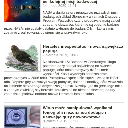
cel kolejnej misji badawczej
14 lutego 2020, 11:01
NASA wybrała cztery propozycje przyszłych misji
badających Układ Słoneczny w ramach Discovery
Program. Wszystkie cztery propozycje mają za cel
zbadanie obszarów, które nie są obecnie badane
przez NASA i nie zostały ostatnio wybrane do badań. O tym, która z misji
zostanie zrealizowana, dowiemy się w przyszłym roku.
Heracles inexpectatus - nowa największa
papuga
7 sierpnia 2019, 10:48
Na stanowisku St Bathans w Centralnym Otago
paleontolodzy odkryli największą na świecie
papugę, która miała masywny dziób i metr
wysokości. Kości wydobyto podczas prac
prowadzonych w 2008 roku. Początkowo specjaliści sądzili, że są to kości
orła. Dopiero gdy zauważyli swoją pomyłkę, dokonali analizy, która wskazała
na istnienie nieznanego dotychczas gatunku. Nawiązując do greckiego mitu
o znanym z wielkiej siły herosie Heraklesie i do niespodziewanej natury
znaleziska, ptakowi nadano nazwę Heracles inexpectatus.
Wirus może manipulować wynikami
tomografii i rezonansu dodając i
usuwając guzy nowotworowe
8 kwietnia 2019, 11:38