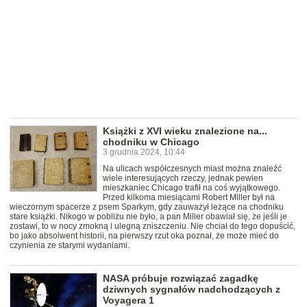
Książki z XVI wieku znalezione na...
chodniku w Chicago
3 grudnia 2024, 10:44
Na ulicach współczesnych miast można znaleźć
wiele interesujących rzeczy, jednak pewien
mieszkaniec Chicago trafił na coś wyjątkowego.
Przed kilkoma miesiącami Robert Miller był na
wieczornym spacerze z psem Sparkym, gdy zauważył leżące na chodniku
stare książki. Nikogo w pobliżu nie było, a pan Miller obawiał się, że jeśli je
zostawi, to w nocy zmokną i ulegną zniszczeniu. Nie chciał do tego dopuścić,
bo jako absolwent historii, na pierwszy rzut oka poznał, że może mieć do
czynienia ze starymi wydaniami.
NASA próbuje rozwiązać zagadkę
dziwnych sygnałów nadchodzących z
Voyagera 1