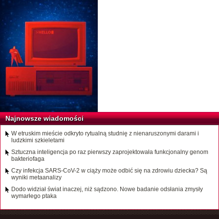
Najnowsze wiadomości
W etruskim mieście odkryto rytualną studnię z nienaruszonymi darami i
ludzkimi szkieletami
Sztuczna inteligencja po raz pierwszy zaprojektowała funkcjonalny genom
bakteriofaga
Czy infekcja SARS-CoV-2 w ciąży może odbić się na zdrowiu dziecka? Są
wyniki metaanalizy
Dodo widział świat inaczej, niż sądzono. Nowe badanie odsłania zmysły
wymarłego ptaka