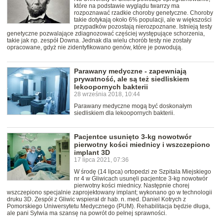
które na podstawie wyglądu twarrzy ma
rozpoznawać rzadkie choroby genetyczne. Choroby
takie dotykają około 6% populacji, ale w większości
przypadków pozostają nierozpoznane. Istnieją testy
genetyczne pozwalające zdiagnozować częściej występujące schorzenia,
takie jak np. zespół Downa. Jednak dla wielu chorób testy nie zostały
opracowane, gdyż nie zidentyfikowano genów, które je powodują.
Parawany medyczne - zapewniają
prywatność, ale są też siedliskiem
lekoopornych bakterii
28 września 2018, 10:44
Parawany medyczne mogą być doskonałym
siedliskiem dla lekoopornych bakterii.
Pacjentce usunięto 3-kg nowotwór
pierwotny kości miednicy i wszczepiono
implant 3D
17 lipca 2021, 07:36
W środę (14 lipca) ortopedzi ze Szpitala Miejskiego
nr 4 w Gliwicach usunęli pacjentce 3-kg nowotwór
pierwotny kości miednicy. Następnie chorej
wszczepiono specjalnie zaprojektowany implant; wykonano go w technologii
druku 3D. Zespół z Gliwic wspierał dr hab. n. med. Daniel Kotrych z
Pomorskiego Uniwersytetu Medycznego (PUM). Rehabilitacja będzie długa,
ale pani Sylwia ma szansę na powrót do pełnej sprawności.