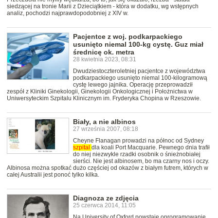
siedzącej na tronie Marii z Dzieciątkiem - która w dodatku, wg wstępnych
analiz, pochodzi najprawdopodobniej z XIV w.
Pacjentce z woj. podkarpackiego
usunięto niemal 100-kg cystę. Guz miał
średnicę ok. metra
28 kwietnia 2023, 08:31
Dwudziestoczteroletniej pacjentce z województwa
podkarpackiego usunięto niemal 100-kilogramową
cystę lewego jajnika. Operację przeprowadził
zespół z Kliniki Ginekologii, Ginekologii Onkologicznej i Położnictwa w
Uniwersyteckim Szpitalu Klinicznym im. Fryderyka Chopina w Rzeszowie.
Biały, a nie albinos
27 września 2007, 08:18
Cheyne Flanagan prowadzi na północ od Sydney
szpital
dla koali Port Macquarie. Pewnego dnia trafił
do niej niezwykle rzadki osobnik o śnieżnobiałej
sierści. Nie jest albinosem, bo ma czarny nos i oczy.
Albinosa można spotkać dużo częściej od okazów z białym futrem, których w
całej Australii jest ponoć tylko kilka.
Diagnoza ze zdjęcia
25 czerwca 2014, 11:05
Na University of Oxford powstaje oprogramowanie,