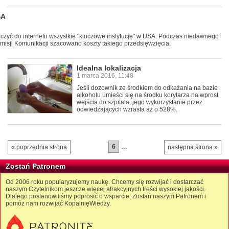
SA
ączyć do internetu wszystkie "kluczowe instytucje" w USA. Podczas niedawnego
omisji Komunikacji szacowano koszty takiego przedsięwzięcia.
Idealna lokalizacja
1 marca 2016, 11:48
Jeśli dozownik ze środkiem do odkażania na bazie
alkoholu umieści się na środku korytarza na wprost
wejścia do szpitala, jego wykorzystanie przez
odwiedzających wzrasta aż o 528%.
6
…
« poprzednia strona
następna strona »
Zostań Patronem
Od 2006 roku popularyzujemy naukę. Chcemy się rozwijać i dostarczać
naszym Czytelnikom jeszcze więcej atrakcyjnych treści wysokiej jakości.
Dlatego postanowiliśmy poprosić o wsparcie. Zostań naszym Patronem i
pomóż nam rozwijać KopalnięWiedzy.