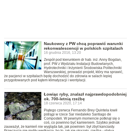
Naukowcy z PW chcą poprawić warunki
rekonwalescencji w polskich szpitalach
16 grudnia 2016, 13:20
Zespół pod kierunkiem dr hab. inż. Anny Bogdan,
prof. PW z Wydziału Instalacji Budowlanych,
Hydrotechniki i Inżynierii Środowiska Politechniki
Warszawskiej, prowadzi projekt, który ma sprawić,
że pacjenci w szpitalach będę dochodzić do zdrowia w salach lepiej
przygotowanych pod kątem klimatyzacji i wentylacji.
Łowiąc ryby, znalazł najprawdopodobniej
ok. 700-letnią rzeźbę
18 czerwca 2020, 17:14
Piątego czerwca Fernando Brey Quintela łowił
pstrągi w rzece Sar niedaleko Santiago de
Composteli. W pewnym momencie potknął się o
coś, co powinno być kamieniem. Szybko jednak
zauważył, że kamień nie wygląda tak, jak powinien: był zbyt kanciasty.
Przeczucia nie myliły wędkarza, bo to, jak się okazało, rzeźba - statua