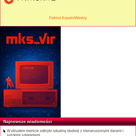
Patroni KopalniWiedzy
Najnowsze wiadomości
W etruskim mieście odkryto rytualną studnię z nienaruszonymi darami i
ludzkimi szkieletami