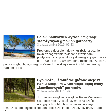
Polski naukowiec wytropił migracje
starożytnych greckich garncarzy
3 października 2019, 05:43
Problemy z dotarciem do rynku zbytu, a później
również zagrożenie związane z zmianami
politycznymi przyczyniło się do emigracji garncarzy
ok. 1200 r. p.n.e. z wyspy Egina (niedaleko Aten) na
północ w głąb lądu, w region Zatoki Eubejskiej – ustalił polski archeolog dr
Bartłomiej Lis.
Być może już wkrótce główne aleje w
Parku Miejskim w Ostrołęce będą miały
„komiksowych” patronów
23 listopada 2021, 13:49
Już niebawem główne alejki w Parku Miejskim w
Ostrołęce mogą zostać nazwane na cześć
nieżyjących polskich twórców komiksowych.
Dwudziestego piątego listopada projekt zostanie rozpatrzony przez Radę