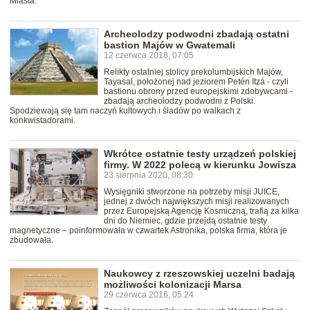
Miasta.
Archeolodzy podwodni zbadają ostatni
bastion Majów w Gwatemali
12 czerwca 2018, 07:05
Relikty ostatniej stolicy prekolumbijskich Majów,
Tayasal, położonej nad jeziorem Petén Itzá - czyli
bastionu obrony przed europejskimi zdobywcami -
zbadają archeolodzy podwodni z Polski.
Spodziewają się tam naczyń kultowych i śladów po walkach z
konkwistadorami.
Wkrótce ostatnie testy urządzeń polskiej
firmy. W 2022 polecą w kierunku Jowisza
23 sierpnia 2020, 08:30
Wysięgniki stworzone na potrzeby misji JUICE,
jednej z dwóch największych misji realizowanych
przez Europejską Agencję Kosmiczną, trafią za kilka
dni do Niemiec, gdzie przejdą ostatnie testy
magnetyczne – poinformowała w czwartek Astronika, polska firma, która je
zbudowała.
Naukowcy z rzeszowskiej uczelni badają
możliwości kolonizacji Marsa
29 czerwca 2016, 05:24