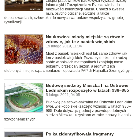
Zespół pracowników naukowych Wyższej Szkoły
Informatyki i Zarządzania w Rzeszowie bada
możliwości kolonizacji Marsa. Chodzi o kwestie
m.in. psychologiczne, etyczne, a także
dostosowania się człowieka do nowych warunków, współżycia w grupie,
rywalizacji.
Naukowiec: miody miejskie są równie
zdrowie, jak te z pasiek wiejskich
19 lutego 2019, 11:04
Miód z pasiek miejskich jest tak samo zdrowy, jak
ten z pasiek wiejskich. Pszczoły doskonale radzą
sobie w polskich metropoliach i znajdują masę
pokarmu przez cały sezon, a jednym z ich
ulubionych miejsc są... cmentarze - opowiada PAP dr Hajnalka Szentgyörgyi.
Budowę siedziby Mieszka I na Ostrowie
Lednickim rozpoczęto w latach 936–985
5 lutego 2021, 04:05
Budowlę pałacowo-sakralną na Ostrowie Lednickim
(woj. wielkopolskie) zaczęto wznosić w latach 936–
985. Datę dotyczącą jednej z prawdopodobnych
siedzib Mieszka I uzyskano w trakcie nowych analiz
fizykochemicznych.
Polka zidentyfikowała fragmenty