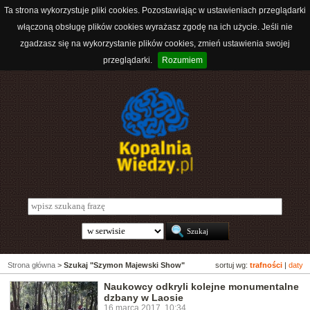
Ta strona wykorzystuje pliki cookies. Pozostawiając w ustawieniach przeglądarki
włączoną obsługę plików cookies wyrażasz zgodę na ich użycie. Jeśli nie
zgadzasz się na wykorzystanie plików cookies, zmień ustawienia swojej
przeglądarki.
Rozumiem
Strona główna
>
Szukaj "Szymon Majewski Show"
sortuj wg:
trafności
|
daty
Naukowcy odkryli kolejne monumentalne
dzbany w Laosie
16 marca 2017, 10:34