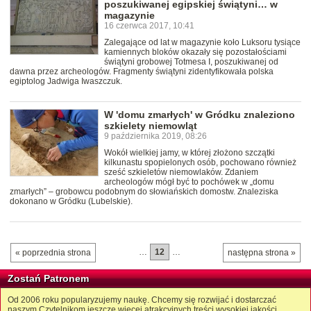
poszukiwanej egipskiej świątyni… w
magazynie
16 czerwca 2017, 10:41
Zalegające od lat w magazynie koło Luksoru tysiące
kamiennych bloków okazały się pozostałościami
świątyni grobowej Totmesa I, poszukiwanej od
dawna przez archeologów. Fragmenty świątyni zidentyfikowała polska
egiptolog Jadwiga Iwaszczuk.
W 'domu zmarłych' w Gródku znaleziono
szkielety niemowląt
9 października 2019, 08:26
Wokół wielkiej jamy, w której złożono szczątki
kilkunastu spopielonych osób, pochowano również
sześć szkieletów niemowlaków. Zdaniem
archeologów mógł być to pochówek w „domu
zmarłych” – grobowcu podobnym do słowiańskich domostw. Znaleziska
dokonano w Gródku (Lubelskie).
…
12
…
« poprzednia strona
następna strona »
Zostań Patronem
Od 2006 roku popularyzujemy naukę. Chcemy się rozwijać i dostarczać
naszym Czytelnikom jeszcze więcej atrakcyjnych treści wysokiej jakości.