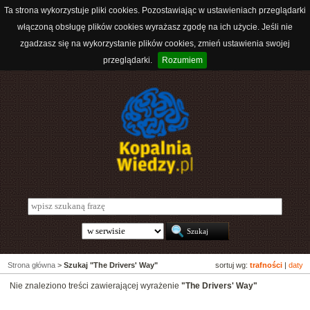
Ta strona wykorzystuje pliki cookies. Pozostawiając w ustawieniach przeglądarki
włączoną obsługę plików cookies wyrażasz zgodę na ich użycie. Jeśli nie
zgadzasz się na wykorzystanie plików cookies, zmień ustawienia swojej
przeglądarki.
Rozumiem
Strona główna
>
Szukaj "The Drivers' Way"
sortuj wg:
trafności
|
daty
Nie znaleziono treści zawierającej wyrażenie
"The Drivers' Way"