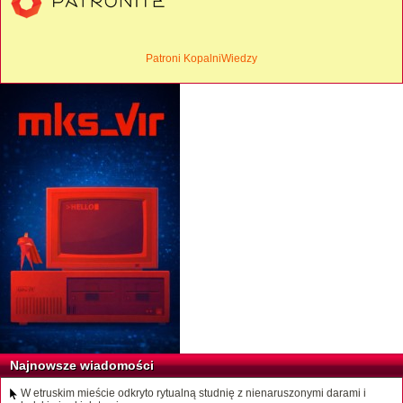
Patroni KopalniWiedzy
Najnowsze wiadomości
W etruskim mieście odkryto rytualną studnię z nienaruszonymi darami i