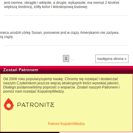
jest ciemne, okrągłe i wklęsłe, a drugie, wyłupiaste, ma niemal 2-krotnie
większą średnicę, żółty kolor i teleskopową budowę.
zerwca urodził córkę Susan, ponownie jest w ciąży. Amerykanin nie zażywa
zą ciążę.
1
…
następna strona »
Zostań Patronem
Od 2006 roku popularyzujemy naukę. Chcemy się rozwijać i dostarczać
naszym Czytelnikom jeszcze więcej atrakcyjnych treści wysokiej jakości.
Dlatego postanowiliśmy poprosić o wsparcie. Zostań naszym Patronem i
pomóż nam rozwijać KopalnięWiedzy.
Patroni KopalniWiedzy