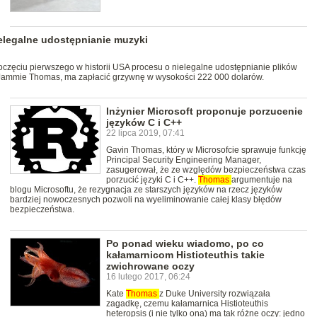
ielegalne udostępnianie muzyki
zęciu pierwszego w historii USA procesu o nielegalne udostępnianie plików
 Jammie Thomas, ma zapłacić grzywnę w wysokości 222 000 dolarów.
Inżynier Microsoft proponuje porzucenie
języków C i C++
22 lipca 2019, 07:41
Gavin Thomas, który w Microsofcie sprawuje funkcję
Principal Security Engineering Manager,
zasugerował, że ze względów bezpieczeństwa czas
porzucić języki C i C++.
Thomas
argumentuje na
blogu Microsoftu, że rezygnacja ze starszych języków na rzecz języków
bardziej nowoczesnych pozwoli na wyeliminowanie całej klasy błędów
bezpieczeństwa.
Po ponad wieku wiadomo, po co
kałamarnicom Histioteuthis takie
zwichrowane oczy
16 lutego 2017, 06:24
Kate
Thomas
z Duke University rozwiązała
zagadkę, czemu kałamarnica Histioteuthis
heteropsis (i nie tylko ona) ma tak różne oczy: jedno