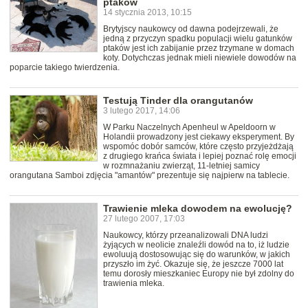
ptaków
14 stycznia 2013, 10:15
Brytyjscy naukowcy od dawna podejrzewali, że
jedną z przyczyn spadku populacji wielu gatunków
ptaków jest ich zabijanie przez trzymane w domach
koty. Dotychczas jednak mieli niewiele dowodów na
poparcie takiego twierdzenia.
Testują Tinder dla orangutanów
3 lutego 2017, 14:06
W Parku Naczelnych Apenheul w Apeldoorn w
Holandii prowadzony jest ciekawy eksperyment. By
wspomóc dobór samców, które często przyjeżdżają
z drugiego krańca świata i lepiej poznać rolę emocji
w rozmnażaniu zwierząt, 11-letniej samicy
orangutana Samboi zdjęcia "amantów" prezentuje się najpierw na tablecie.
Trawienie mleka dowodem na ewolucję?
27 lutego 2007, 17:03
Naukowcy, którzy przeanalizowali DNA ludzi
żyjących w neolicie znaleźli dowód na to, iż ludzie
ewoluują dostosowując się do warunków, w jakich
przyszło im żyć. Okazuje się, że jeszcze 7000 lat
temu dorosły mieszkaniec Europy nie był zdolny do
trawienia mleka.