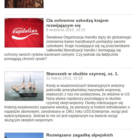
Cła ochronne szkodzą krajom
rozwijającym się
9 września 2010, 16:15
Światowa Organizacja Handlu dąży do globalnego
zniesienia barier handlowych pomiędzy swoimi
członkami. Kraje rozwijające się są przeciwnikami
całkowitej liberalizacji handlu i domagają się
ochrony swoich rynków barierami celnymi. Czy jednak cła faktycznie
pomagają chronić rynek?
Staruszek w służbie czynnej, cz. 1.
11 marca 2012, 15:10
Kiedy w wiadomościach telewizyjnych widzimy
jednostki amerykańskiej marynarki wojennej,
większość z nas nie podejrzewa, że właśnie w US
Navy pływa najstarszy pozostający w służbie
czynnej okręt wojenny. Osoby interesujące się
historią wojskowości zapewne wiedzą, że pierwszy w historii lotniskowiec o
napędzie atomowym, zwodowany w 1961 roku USS Enterprise, wciąż jest
wykorzystywany. Jednak to nie on jest najstarszym na świecie wciąż
służącym okrętem wojennym.
Rozwiązano zagadkę alpejskich