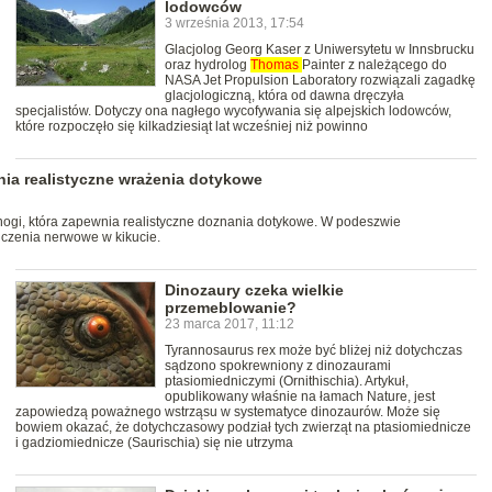
lodowców
3 września 2013, 17:54
Glacjolog Georg Kaser z Uniwersytetu w Innsbrucku
oraz hydrolog
Thomas
Painter z należącego do
NASA Jet Propulsion Laboratory rozwiązali zagadkę
glacjologiczną, która od dawna dręczyła
specjalistów. Dotyczy ona nagłego wycofywania się alpejskich lodowców,
które rozpoczęło się kilkadziesiąt lat wcześniej niż powinno
nia realistyczne wrażenia dotykowe
nogi, która zapewnia realistyczne doznania dotykowe. W podeszwie
ńczenia nerwowe w kikucie.
Dinozaury czeka wielkie
przemeblowanie?
23 marca 2017, 11:12
Tyrannosaurus rex może być bliżej niż dotychczas
sądzono spokrewniony z dinozaurami
ptasiomiedniczymi (Ornithischia). Artykuł,
opublikowany właśnie na łamach Nature, jest
zapowiedzą poważnego wstrząsu w systematyce dinozaurów. Może się
bowiem okazać, że dotychczasowy podział tych zwierząt na ptasiomiednicze
i gadziomiednicze (Saurischia) się nie utrzyma