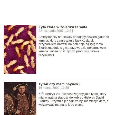
Żyła złota w żołądku termita
22 listopada 2007, 12:34
Amerykańscy naukowcy badający pewien gatunek
termita, który zamieszkuje lasy Kostaryki,
przypadkiem natrafili na potencjalną żyłę złota.
Skarb znajduje się w... przewodzie pokarmowym
termita i może posłużyć do produkcji paliwa
przyszłości.
Tyran czy maminsynek?
16 marca 2009, 12:58
Król Henryk VIII jest postrzegany jako tyran, który
miał wyraźną słabość do kobiet. Historyk David
Starkey utrzymuje jednak, że był maminsynkiem, a
wskazywać ma na to jego pismo.