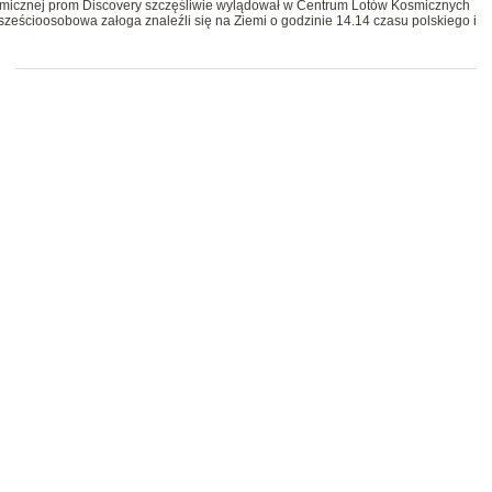
smicznej prom Discovery szczęśliwie wylądował w Centrum Lotów Kosmicznych
 sześcioosobowa załoga znaleźli się na Ziemi o godzinie 14.14 czasu polskiego i