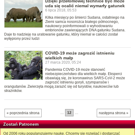
Dzięki przełomowej technice być może
uda się ocalić niemal wymarły gatunek
6 lipca 2018, 05:53
Kilka miesięcy po śmierci Sudana, ostatniego na
Ziemi samca nosorożca białego północnego,
naukowcy poinformowali o wyhodowaniu
embrionów zawierających DNA gatunku Sudana.
Daje to nadzieję na uratowanie gatunku, który niemal w całości został
wytępiony przez ludzi
COVID-19 może zagrozić istnieniu
wielkich małp
27 marca 2020, 05:24
Pandemia COVID-19 może stanowić
niebezpieczeństwo dla wielkich małp. Eksperci
obawiają się, że koronawirus SARS-CoV-2 może
zagrozić istnieniu goryli, szympansów i
orangutanów. Zwierzęta mogą zarazić się od turystów, naukowców lub
strażników.
…
12
…
« poprzednia strona
następna strona »
Zostań Patronem
Od 2006 roku popularyzujemy naukę. Chcemy się rozwijać i dostarczać