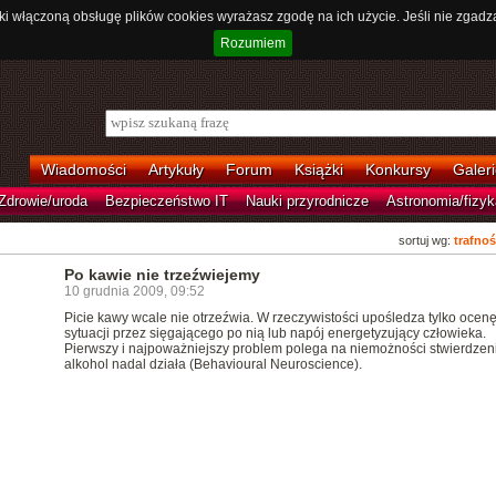
ki włączoną obsługę plików cookies wyrażasz zgodę na ich użycie. Jeśli nie zgadz
Rozumiem
Wiadomości
Artykuły
Forum
Książki
Konkursy
Galeri
Zdrowie/uroda
Bezpieczeństwo IT
Nauki przyrodnicze
Astronomia/fizyk
sortuj wg:
trafnoś
Po kawie nie trzeźwiejemy
10 grudnia 2009, 09:52
Picie kawy wcale nie otrzeźwia. W rzeczywistości upośledza tylko ocen
sytuacji przez sięgającego po nią lub napój energetyzujący człowieka.
Pierwszy i najpoważniejszy problem polega na niemożności stwierdzeni
alkohol nadal działa (Behavioural Neuroscience).