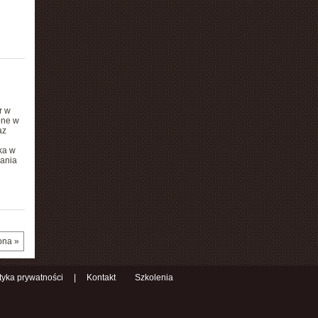
r w
one w
az
ka w
ania
ona »
ityka prywatności
|
Kontakt
Szkolenia