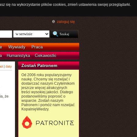
asz się na wykorzystanie plików cookies, zmień ustawienia swojej przeglądarki.
zaloguj się
e
Wywiady
Praca
a
Humanistyka
Ciekawostki
Zostań Patronem
ci
|
daty
Od 2006 roku popularyzujemy
naukę. Chcemy się rozwijać i
dostarczać naszym Czytelnikom
ę
jeszcze więcej atrakcyjnych
treści wysokiej jakości. Dlatego
a, że
postanowiliśmy poprosić o
wsparcie. Zostań naszym
Patronem i pomóż nam rozwijać
KopalnięWiedzy.