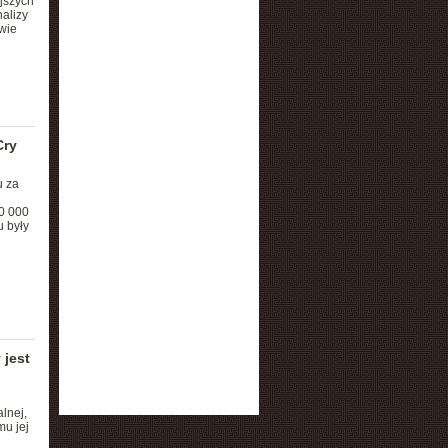
ejszych
alizy
wie
Cry
u za
00 000
 były
 jest
lnej,
mu jej