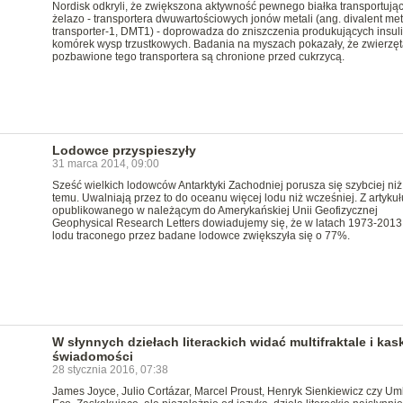
Nordisk odkryli, że zwiększona aktywność pewnego białka transportują
żelazo - transportera dwuwartościowych jonów metali (ang. divalent met
transporter-1, DMT1) - doprowadza do zniszczenia produkujących insul
komórek wysp trzustkowych. Badania na myszach pokazały, że zwierzęt
pozbawione tego transportera są chronione przed cukrzycą.
Lodowce przyspieszyły
31 marca 2014, 09:00
Sześć wielkich lodowców Antarktyki Zachodniej porusza się szybciej niż 
temu. Uwalniają przez to do oceanu więcej lodu niż wcześniej. Z artykuł
opublikowanego w należącym do Amerykańskiej Unii Geofizycznej
Geophysical Research Letters dowiadujemy się, że w latach 1973-2013 
lodu traconego przez badane lodowce zwiększyła się o 77%.
W słynnych dziełach literackich widać multifraktale i ka
świadomości
28 stycznia 2016, 07:38
James Joyce, Julio Cortázar, Marcel Proust, Henryk Sienkiewicz czy Um