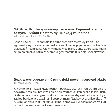
NASA padła ofiarą własnego sukcesu. Pojemnik się nie
zamyka i próbki z asteroidy uciekają w kosmos
24 października 2020, 19:02
Sonda OSIRIS-REx pobrała tak dużo próbek z asteroidy Bennu, że
zgromadzony materiał uniemożliwia zamknięcie pojemnika i próbki uci
przestrzeń kosmiczną. Główny naukowiec misji, Dante Lauretta poinfor
że do pojemnika trafiło znacznie więcej materiału, niż się spodziewano
Bezkrwawe operacje mózgu dzięki nowej laserowej platf
10 maja 2022, 08:46
Krwawienie z naczyń krwionośnych podczas operacji neurochirurgiczny
poważny problem. Krew zasłania pole widzenia i konieczne jest jej usu
Dlatego pole operacyjne, w którym nie pojawiałaby się krew czyniłoby c
zabieg bardziej precyzyjnym i bezpiecznym. Naukowcy z University of 
Austin i University of California, Irvine, opracowali właśnie laserową pla
do bezkrwawej resekcji tkanki mózgowej.