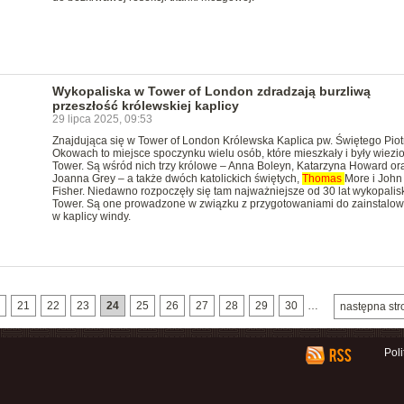
Wykopaliska w Tower of London zdradzają burzliwą
przeszłość królewskiej kaplicy
29 lipca 2025, 09:53
Znajdująca się w Tower of London Królewska Kaplica pw. Świętego Piot
Okowach to miejsce spoczynku wielu osób, które mieszkały i były wiezi
Tower. Są wśród nich trzy królowe – Anna Boleyn, Katarzyna Howard or
Joanna Grey – a także dwóch katolickich świętych,
Thomas
More i John
Fisher. Niedawno rozpoczęły się tam najważniejsze od 30 lat wykopalis
Tower. Są one prowadzone w związku z przygotowaniami do zainstalow
w kaplicy windy.
21
22
23
24
25
26
27
28
29
30
…
następna str
Pol