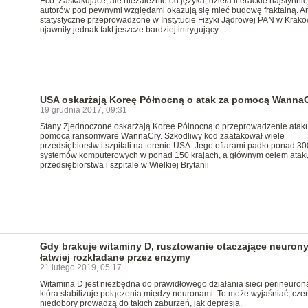
Eco. Zaskakujące, ale niezależnie od języka, dzieła literackie najsłynni
autorów pod pewnymi względami okazują się mieć budowę fraktalną. An
statystyczne przeprowadzone w Instytucie Fizyki Jądrowej PAN w Krako
ujawniły jednak fakt jeszcze bardziej intrygujący
USA oskarżają Koreę Północną o atak za pomocą Wanna
19 grudnia 2017, 09:31
Stany Zjednoczone oskarżają Koreę Północną o przeprowadzenie atak
pomocą ransomware WannaCry. Szkodliwy kod zaatakował wiele
przedsiębiorstw i szpitali na terenie USA. Jego ofiarami padło ponad 3
systemów komputerowych w ponad 150 krajach, a głównym celem ataku
przedsiębiorstwa i szpitale w Wielkiej Brytanii
Gdy brakuje witaminy D, rusztowanie otaczające neurony
łatwiej rozkładane przez enzymy
21 lutego 2019, 05:17
Witamina D jest niezbędna do prawidłowego działania sieci perineurona
która stabilizuje połączenia między neuronami. To może wyjaśniać, cze
niedobory prowadzą do takich zaburzeń, jak depresja.