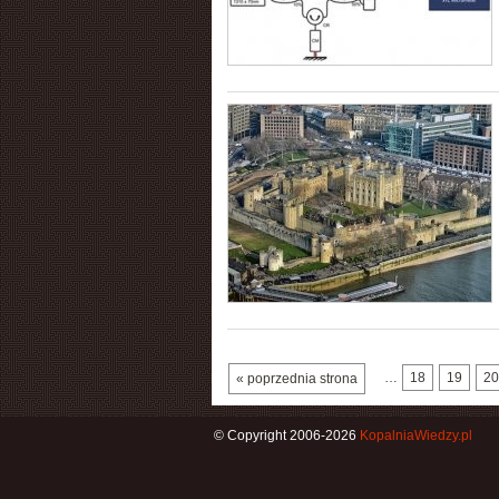
…
18
19
20
« poprzednia strona
© Copyright 2006-2026
KopalniaWiedzy.pl