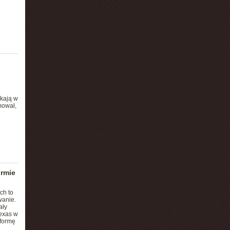
ekają w
mował,
ormie
ch to
wanie.
ały
Texas w
tformę