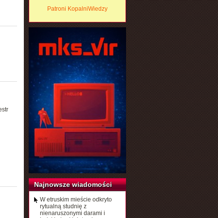
Patroni KopalniWiedzy
str
Najnowsze wiadomości
W etruskim mieście odkryto
rytualną studnię z
nienaruszonymi darami i