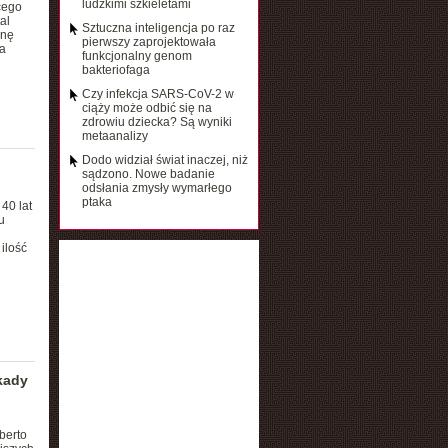
ludzkimi szkieletami
cego
al
Sztuczna inteligencja po raz
inę
pierwszy zaprojektowała
a
funkcjonalny genom
bakteriofaga
Czy infekcja SARS-CoV-2 w
ciąży może odbić się na
zdrowiu dziecka? Są wyniki
metaanalizy
Dodo widział świat inaczej, niż
sądzono. Nowe badanie
odsłania zmysły wymarłego
ptaka
40 lat
u
ilość
skady
berto