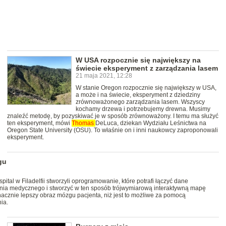
W USA rozpocznie się największy na
świecie eksperyment z zarządzania lasem
21 maja 2021, 12:28
W stanie Oregon rozpocznie się największy w USA,
a może i na świecie, eksperyment z dziedziny
zrównoważonego zarządzania lasem. Wszyscy
kochamy drzewa i potrzebujemy drewna. Musimy
znaleźć metodę, by pozyskiwać je w sposób zrównoważony. I temu ma służyć
ten eksperyment, mówi
Thomas
DeLuca, dziekan Wydziału Leśnictwa na
Oregon State University (OSU). To właśnie on i inni naukowcy zaproponowali
eksperyment.
gu
spital w Filadelfii stworzyli oprogramowanie, które potrafi łączyć dane
nia medycznego i stworzyć w ten sposób trójwymiarową interaktywną mapę
nacznie lepszy obraz mózgu pacjenta, niż jest to możliwe za pomocą
ia.