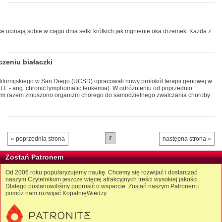
ce ucinają sobie w ciągu dnia setki krótkich jak mgnienie oka drzemek. Każda z
czeniu białaczki
fornijskiego w San Diego (UCSD) opracowali nowy protokół terapii genowej w
 (CLL - ang. chronic lymphomatic leukemia). W odróżnieniu od poprzednio
 tym razem zmuszono organizm chorego do samodzielnego zwalczania choroby
7
…
« poprzednia strona
następna strona »
Zostań Patronem
Od 2006 roku popularyzujemy naukę. Chcemy się rozwijać i dostarczać
naszym Czytelnikom jeszcze więcej atrakcyjnych treści wysokiej jakości.
Dlatego postanowiliśmy poprosić o wsparcie. Zostań naszym Patronem i
pomóż nam rozwijać KopalnięWiedzy.