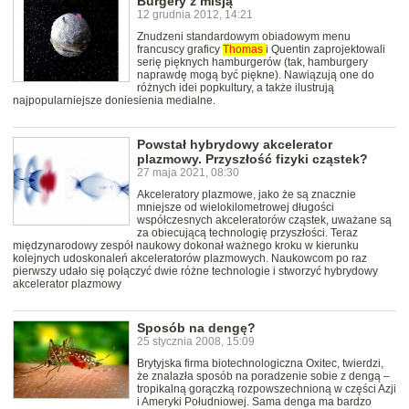
Burgery z misją
12 grudnia 2012, 14:21
Znudzeni standardowym obiadowym menu
francuscy graficy
Thomas
i Quentin zaprojektowali
serię pięknych hamburgerów (tak, hamburgery
naprawdę mogą być piękne). Nawiązują one do
różnych idei popkultury, a także ilustrują
najpopularniejsze doniesienia medialne.
Powstał hybrydowy akcelerator
plazmowy. Przyszłość fizyki cząstek?
27 maja 2021, 08:30
Akceleratory plazmowe, jako że są znacznie
mniejsze od wielokilometrowej długości
współczesnych akceleratorów cząstek, uważane są
za obiecującą technologię przyszłości. Teraz
międzynarodowy zespół naukowy dokonał ważnego kroku w kierunku
kolejnych udoskonaleń akceleratorów plazmowych. Naukowcom po raz
pierwszy udało się połączyć dwie różne technologie i stworzyć hybrydowy
akcelerator plazmowy
Sposób na dengę?
25 stycznia 2008, 15:09
Brytyjska firma biotechnologiczna Oxitec, twierdzi,
że znalazła sposób na poradzenie sobie z dengą –
tropikalną gorączką rozpowszechnioną w części Azji
i Ameryki Południowej. Sama denga ma bardzo