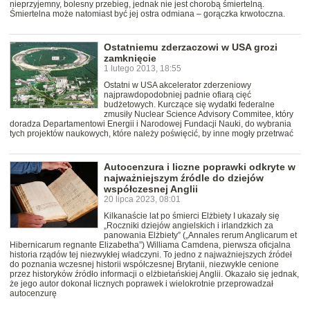
nieprzyjemny, bolesny przebieg, jednak nie jest chorobą śmiertelną.
Śmiertelna może natomiast być jej ostra odmiana – gorączka krwotoczna.
Ostatniemu zderzaczowi w USA grozi
zamknięcie
1 lutego 2013, 18:55
Ostatni w USA akcelerator zderzeniowy
najprawdopodobniej padnie ofiarą cięć
budżetowych. Kurczące się wydatki federalne
zmusiły Nuclear Science Advisory Commitee, który
doradza Departamentowi Energii i Narodowej Fundacji Nauki, do wybrania
tych projektów naukowych, które należy poświęcić, by inne mogły przetrwać
Autocenzura i liczne poprawki odkryte w
najważniejszym źródle do dziejów
współczesnej Anglii
20 lipca 2023, 08:01
Kilkanaście lat po śmierci Elżbiety I ukazały się
„Roczniki dziejów angielskich i irlandzkich za
panowania Elżbiety” („Annales rerum Anglicarum et
Hibernicarum regnante Elizabetha”) Williama Camdena, pierwsza oficjalna
historia rządów tej niezwykłej władczyni. To jedno z najważniejszych źródeł
do poznania wczesnej historii współczesnej Brytanii, niezwykle cenione
przez historyków źródło informacji o elżbietańskiej Anglii. Okazało się jednak,
że jego autor dokonał licznych poprawek i wielokrotnie przeprowadzał
autocenzurę