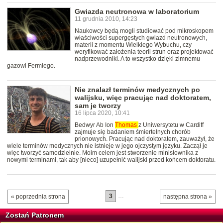
Gwiazda neutronowa w laboratorium
11 grudnia 2010, 14:23
Naukowcy będą mogli studiować pod mikroskopem
właściwości supergęstych gwiazd neutronowych,
materii z momentu Wielkiego Wybuchu, czy
weryfikować założenia teorii strun oraz projektować
nadprzewodniki. A to wszystko dzięki zimnemu
gazowi Fermiego.
Nie znalazł terminów medycznych po
walijsku, więc pracując nad doktoratem,
sam je tworzy
16 lipca 2020, 10:41
Bedwyr Ab Ion
Thomas
z Uniwersytetu w Cardiff
zajmuje się badaniem śmiertelnych chorób
prionowych. Pracując nad doktoratem, zauważył, że
wiele terminów medycznych nie istnieje w jego ojczystym języku. Zaczął je
więc tworzyć samodzielnie. Moim celem jest stworzenie minisłownika z
nowymi terminami, tak aby [nieco] uzupełnić walijski przed końcem doktoratu.
3
…
« poprzednia strona
następna strona »
Zostań Patronem