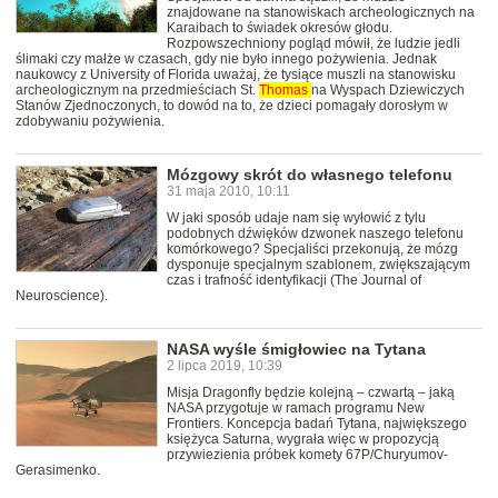
znajdowane na stanowiskach archeologicznych na
Karaibach to świadek okresów głodu.
Rozpowszechniony pogląd mówił, że ludzie jedli
ślimaki czy małże w czasach, gdy nie było innego pożywienia. Jednak
naukowcy z University of Florida uważaj, że tysiące muszli na stanowisku
archeologicznym na przedmieściach St.
Thomas
na Wyspach Dziewiczych
Stanów Zjednoczonych, to dowód na to, że dzieci pomagały dorosłym w
zdobywaniu pożywienia.
Mózgowy skrót do własnego telefonu
31 maja 2010, 10:11
W jaki sposób udaje nam się wyłowić z tylu
podobnych dźwięków dzwonek naszego telefonu
komórkowego? Specjaliści przekonują, że mózg
dysponuje specjalnym szablonem, zwiększającym
czas i trafność identyfikacji (The Journal of
Neuroscience).
NASA wyśle śmigłowiec na Tytana
2 lipca 2019, 10:39
Misja Dragonfly będzie kolejną – czwartą – jaką
NASA przygotuje w ramach programu New
Frontiers. Koncepcja badań Tytana, największego
księżyca Saturna, wygrała więc w propozycją
przywiezienia próbek komety 67P/Churyumov-
Gerasimenko.