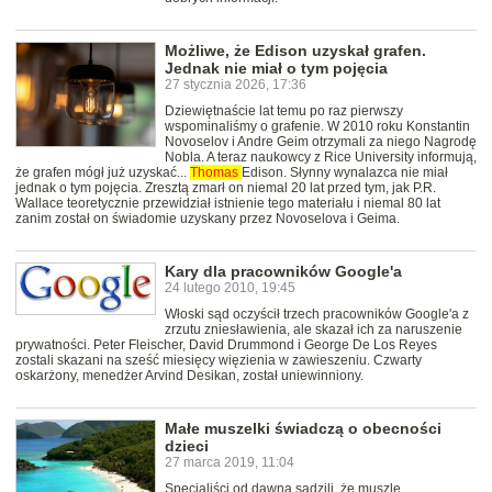
Możliwe, że Edison uzyskał grafen.
Jednak nie miał o tym pojęcia
27 stycznia 2026, 17:36
Dziewiętnaście lat temu po raz pierwszy
wspominaliśmy o grafenie. W 2010 roku Konstantin
Novoselov i Andre Geim otrzymali za niego Nagrodę
Nobla. A teraz naukowcy z Rice University informują,
że grafen mógł już uzyskać...
Thomas
Edison. Słynny wynalazca nie miał
jednak o tym pojęcia. Zresztą zmarł on niemal 20 lat przed tym, jak P.R.
Wallace teoretycznie przewidział istnienie tego materiału i niemal 80 lat
zanim został on świadomie uzyskany przez Novoselova i Geima.
Kary dla pracowników Google'a
24 lutego 2010, 19:45
Włoski sąd oczyścił trzech pracowników Google'a z
zrzutu zniesławienia, ale skazał ich za naruszenie
prywatności. Peter Fleischer, David Drummond i George De Los Reyes
zostali skazani na sześć miesięcy więzienia w zawieszeniu. Czwarty
oskarżony, menedżer Arvind Desikan, został uniewinniony.
Małe muszelki świadczą o obecności
dzieci
27 marca 2019, 11:04
Specjaliści od dawna sądzili, że muszle