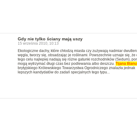
Gdy nie tylko ściany mają uszy
15 września 2010, 10:13
Ekologiczne dachy, które chłodzą miasta czy zużywają nadmiar dwutle
węgla, tworzy się, obsadzając je roślinami. Powszechnie uznaje się, że
tego celu najlepiej nadają się różne gatunki rozchodników (Sedum), p
mogą wytrzymać długi czas bez podlewania albo deszczu.
Tijana
Blan
brytyjskiego Królewskiego Towarzystwa Ogrodniczego znalazła jednak
lepszych kandydatów do zadań specjalnych tego typu...