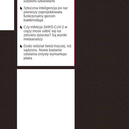
ludzkimi szkieletami
Sztuczna inteligencja po raz
pierwszy zaprojektowała
funkcjonalny genom
bakteriofaga
Czy infekcja SARS-CoV-2 w
ciąży może odbić się na
zdrowiu dziecka? Są wyniki
metaanalizy
Dodo widział świat inaczej, niż
sądzono. Nowe badanie
odsłania zmysły wymarłego
ptaka