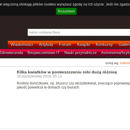
ki włączoną obsługę plików cookies wyrażasz zgodę na ich użycie. Jeśli nie zgadz
Rozumiem
Wiadomości
Artykuły
Forum
Książki
Konkursy
Galeri
Zdrowie/uroda
Bezpieczeństwo IT
Nauki przyrodnicze
Astronomia/fizyk
sortuj wg:
trafnoś
Kilka kwiatków w pomieszczeniu robi dużą różnicę
18 października 2018, 05:13
Rośliny doniczkowe, np. bluszcz czy skrzydłokwiat, znacząco poprawiaj
jakość powietrza w domach czy biurach.