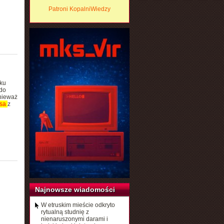
Patroni KopalniWiedzy
nku
 do
onieważ
usa
z
Najnowsze wiadomości
W etruskim mieście odkryto
rytualną studnię z
nienaruszonymi darami i