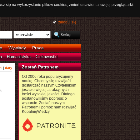
asz się na wykorzystanie plików cookies, zmień ustawienia swojej przeglądarki.
zaloguj się
e
Wywiady
Praca
a
Humanistyka
Ciekawostki
Zostań Patronem
ci
|
daty
Od 2006 roku popularyzujemy
naukę. Chcemy się rozwijać i
dostarczać naszym Czytelnikom
ą
jeszcze więcej atrakcyjnych
treści wysokiej jakości. Dlatego
postanowiliśmy poprosić o
wsparcie. Zostań naszym
Patronem i pomóż nam rozwijać
KopalnięWiedzy.