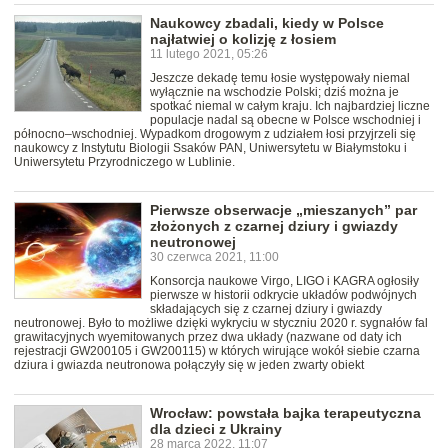
Naukowcy zbadali, kiedy w Polsce
najłatwiej o kolizję z łosiem
11 lutego 2021, 05:26
Jeszcze dekadę temu łosie występowały niemal
wyłącznie na wschodzie Polski; dziś można je
spotkać niemal w całym kraju. Ich najbardziej liczne
populacje nadal są obecne w Polsce wschodniej i
północno–wschodniej. Wypadkom drogowym z udziałem łosi przyjrzeli się
naukowcy z Instytutu Biologii Ssaków PAN, Uniwersytetu w Białymstoku i
Uniwersytetu Przyrodniczego w Lublinie.
Pierwsze obserwacje „mieszanych” par
złożonych z czarnej dziury i gwiazdy
neutronowej
30 czerwca 2021, 11:00
Konsorcja naukowe Virgo, LIGO i KAGRA ogłosiły
pierwsze w historii odkrycie układów podwójnych
składających się z czarnej dziury i gwiazdy
neutronowej. Było to możliwe dzięki wykryciu w styczniu 2020 r. sygnałów fal
grawitacyjnych wyemitowanych przez dwa układy (nazwane od daty ich
rejestracji GW200105 i GW200115) w których wirujące wokół siebie czarna
dziura i gwiazda neutronowa połączyły się w jeden zwarty obiekt
Wrocław: powstała bajka terapeutyczna
dla dzieci z Ukrainy
28 marca 2022, 11:07