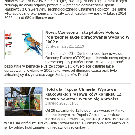
zainwestować w czystsze technologie, inwestują w instalacje, dzięki którym
zrzucają do wody odpady powstałe w procesie oczyszczania spalin.
Naukowcy z Uniwersytetu Technologicznego Chalmersa obliczyli, że same
tylko społeczno-ekonomiczne koszty takich działań wyniosły w latach 2014–
2022 ponad 680 milionów euro.
Nowa Czerwona lista ptaków Polski.
Poprzednie takie opracowanie wydano w
2002 r.
13 stycznia 2021, 12:13
Pod koniec 2020 r. Ogólnopolskie Towarzystwo
Ochrony Ptaków (OTOP) opublikowało nową edycję
Czerwonej listy ptaków Polski. Można ją pobrać
bezpłatnie w formacie PDF ze strony OTOP. W Polsce ostatnie takie
opracowanie wydano w 2002 roku, więc od długiego czasu brak było
aktualnej syntezy statusu zagrożenia ptaków Polski.
Hołd dla Papcia Chmiela. Wystawa
krakowskich rysowników komiksu „Z
tuszuś powstał, w tusz się obrócisz”
2 lutego 2021, 11:58
Od 29 stycznia do 12 lutego na skwerze w Parku
Kieszonkowym im. Papcia Chmiela w Krakowie
można oglądać wystawę ilustracji "Z tuszuś powstał,
w tusz się obrócisz". Krakowskie Stowarzyszenie Komiksowe zorganizowało
ją, by oddać hołd zmarłemu niedawno rysownikowi.