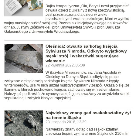
Bajka terapeutyczna „Ola, Borys i nowi przyjaciele”
oswaja dzieci z Ukrainy z nową rzeczywistością.
Jest przeznaczona dla dzieci w wieku
przedszkolnym i wczesnoszkolnym, które w wyniku
wojny musiały opuścić swój kraj. Powstała z inicjatywy dwojga naukowców:
dr hab. Justyny Ziółkowskiej, prof. Uniwersytetu SWPS, i prof. Dariusza
Galasińskiego z Uniwersytetu Wrocławskiego.
Oleśnica: otwarto sarkofag księcia
Sylwiusza Nimroda. Odkryto wyjątkowy
męski strój i wskazówki sugerujące
włamanie
22 kwietnia 2022, 06:09
W Bazylice Mniejszej pw. św. Jana Apostoła w
Oleśnicy na Dolnym Śląsku odbyły się prace
związane z eksploracją sarkofagu księcia Sylwiusza Nimroda z krypty
Wirtembergów. Brał w nich udział multidyscyplinarny zespół. Okazało się, że
tkaniny, w których pochowano księcia, zachowały się w niezłym stanie.
Należy też podkreślić, że cynowy sarkofag jest uważany za arcydzieło sztuki
sepulkralnej i zabytek klasy europejskiej.
Największy znany gad ssakokształtny żył
na terenie Śląska
23 listopada 2018, 13:39
Największy znany dotąd gad ssakokształtny,
Lisowicia bojani, żył na terenie Śląska ok. 210 mln