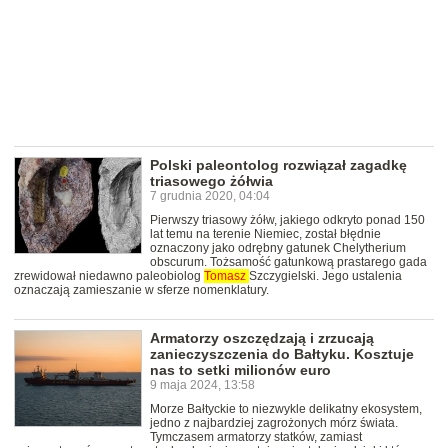
Polski paleontolog rozwiązał zagadkę
triasowego żółwia
7 grudnia 2020, 04:04
Pierwszy triasowy żółw, jakiego odkryto ponad 150
lat temu na terenie Niemiec, został błędnie
oznaczony jako odrębny gatunek Chelytherium
obscurum. Tożsamość gatunkową prastarego gada
zrewidował niedawno paleobiolog
Tomasz
Szczygielski. Jego ustalenia
oznaczają zamieszanie w sferze nomenklatury.
Armatorzy oszczędzają i zrzucają
zanieczyszczenia do Bałtyku. Kosztuje
nas to setki milionów euro
9 maja 2024, 13:58
Morze Bałtyckie to niezwykle delikatny ekosystem,
jedno z najbardziej zagrożonych mórz świata.
Tymczasem armatorzy statków, zamiast