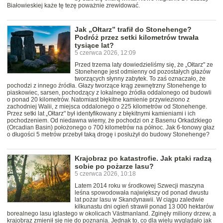
Białowieskiej każe tę tezę poważnie zrewidować.
Jak „Ołtarz” trafił do Stonehenge?
Podróż przez setki kilometrów trwała
tysiące lat?
5 czerwca 2026, 12:09
Przed trzema laty dowiedzieliśmy się, że „Ołtarz" ze
Stonehenge jest odmienny od pozostałych głazów
tworzących słynny zabytek. To zaś oznaczało, że
pochodzi z innego źródła. Głazy tworzące krąg zewnętrzny Stonehenge to
piaskowiec, sarsen, pochodzący z lokalnego źródła oddalonego od budowli
o ponad 20 kilometrów. Natomiast błękitne kamienie przywieziono z
zachodniej Walii, z miejsca oddalonego o 225 kilometrów od Stonehenge.
Przez setki lat „Ołtarz" był identyfikowany z błękitnymi kamieniami i ich
pochodzeniem. Od niedawna wiemy, że pochodzi on z Basenu Orkadzkiego
(Orcadian Basin) położonego o 700 kilometrów na północ. Jak 6-tonowy głaz
o długości 5 metrów przebył taką drogę i posłużył do budowy Stonehenge?
Krajobraz po katastrofie. Jak ptaki radzą
sobie po pożarze lasu?
5 czerwca 2026, 10:18
Latem 2014 roku w środkowej Szwecji maszyna
leśna spowodowała największy od ponad dwustu
lat pożar lasu w Skandynawii. W ciągu zaledwie
kilkunastu dni ogień strawił ponad 13 000 hektarów
borealnego lasu iglastego w okolicach Västmanland. Zginęły miliony drzew, a
krajobraz zmienił się nie do poznania. Jednak to, co dla wielu wyglądało jak