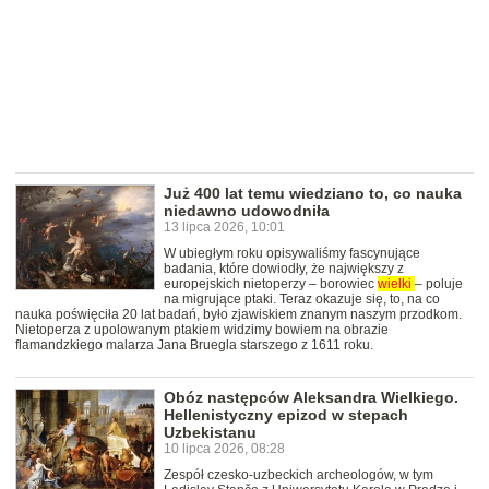
Już 400 lat temu wiedziano to, co nauka
niedawno udowodniła
13 lipca 2026, 10:01
W ubiegłym roku opisywaliśmy fascynujące
badania, które dowiodły, że największy z
europejskich nietoperzy – borowiec
wielki
– poluje
na migrujące ptaki. Teraz okazuje się, to, na co
nauka poświęciła 20 lat badań, było zjawiskiem znanym naszym przodkom.
Nietoperza z upolowanym ptakiem widzimy bowiem na obrazie
flamandzkiego malarza Jana Bruegla starszego z 1611 roku.
Obóz następców Aleksandra Wielkiego.
Hellenistyczny epizod w stepach
Uzbekistanu
10 lipca 2026, 08:28
Zespół czesko-uzbeckich archeologów, w tym