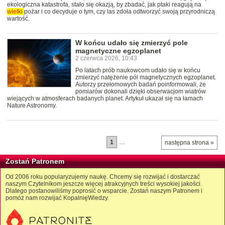
ekologiczna katastrofa, stało się okazją, by zbadać, jak ptaki reagują na
wielki
pożar i co decyduje o tym, czy las zdoła odtworzyć swoją przyrodniczą
wartość.
W końcu udało się zmierzyć pole
magnetyczne egzoplanet
2 czerwca 2026, 10:43
Po latach prób naukowcom udało się w końcu
zmierzyć natężenie pól magnetycznych egzoplanet.
Autorzy przełomowych badań poinformowali, że
pomiarów dokonali dzięki obserwacjom wiatrów
wiejących w atmosferach badanych planet. Artykuł ukazał się na łamach
Nature Astronomy.
1
…
następna strona »
Zostań Patronem
Od 2006 roku popularyzujemy naukę. Chcemy się rozwijać i dostarczać
naszym Czytelnikom jeszcze więcej atrakcyjnych treści wysokiej jakości.
Dlatego postanowiliśmy poprosić o wsparcie. Zostań naszym Patronem i
pomóż nam rozwijać KopalnięWiedzy.