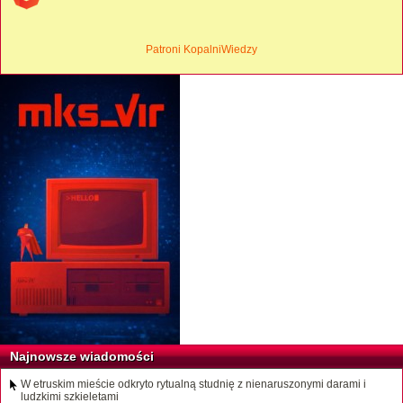
Patroni KopalniWiedzy
Najnowsze wiadomości
W etruskim mieście odkryto rytualną studnię z nienaruszonymi darami i
ludzkimi szkieletami