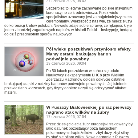
27 czerwca 2026, 08:43
Szczerbiec to jedyne zachowane polskie insygnium
koronacyjne ze średniowiecza. Przez wielu
specjalistów uznawany jest za najpiękniejszy miecz
ceremonialny. Większość z nas wie, że miecz służył
do koronacji królów polskich. Niewielu zdaje sobie sprawę, że rękojeść kryje
jeden z bardziej zagadkowych napisów w historii Polski – inskrypcję, będącą
do dziś przedmiotem sporów naukowych.
Pół wieku poszukiwań przyniosło efekty.
Mamy ostatni brakujący barion
podwójnie powabny
19 czerwca 2026, 09:04
Po 50 latach poszukiwań w końcu się udało.
Naukowcy z eksperymentu LHCb przy Wielkim
Zderzaczu Hadronów ogłosili odkrycie ostatniej
brakującej cząstki z rodziny barionów podwójnie powabnych. Jej istnienie
przewidziano w czasach, gdy fizycy dopiero uczyli się odczytywać alfabet
materii.
W Puszczy Białowieskiej po raz pierwszy
nagrano atak wilków na żubry
17 czerwca 2026, 07:54
Przez dziesięciolecia żubr europejski traktowany był
jako gatunek pozostający poza łańcuchem
pokarmowym drapieżników – zbyt duży, zbyt silny,
by stać się ofiarą wilka. Nowe nagranie z Puszczy