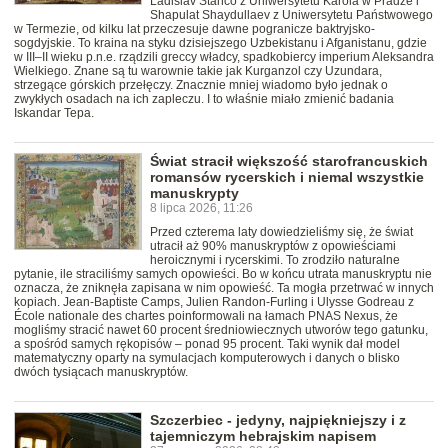
Ladislav Stančo z Uniwersytetu Karola w Pradze i
Shapulat Shaydullaev z Uniwersytetu Państwowego
w Termezie, od kilku lat przeczesuje dawne pogranicze baktryjsko-
sogdyjskie. To kraina na styku dzisiejszego Uzbekistanu i Afganistanu, gdzie
w III–II wieku p.n.e. rządzili greccy władcy, spadkobiercy imperium Aleksandra
Wielkiego. Znane są tu warownie takie jak Kurganzol czy Uzundara,
strzegące górskich przełęczy. Znacznie mniej wiadomo było jednak o
zwykłych osadach na ich zapleczu. I to właśnie miało zmienić badania
Iskandar Tepa.
Świat stracił większość starofrancuskich
romansów rycerskich i niemal wszystkie
manuskrypty
8 lipca 2026, 11:26
Przed czterema laty dowiedzieliśmy się, że świat
utracił aż 90% manuskryptów z opowieściami
heroicznymi i rycerskimi. To zrodziło naturalne
pytanie, ile straciliśmy samych opowieści. Bo w końcu utrata manuskryptu nie
oznacza, że zniknęła zapisana w nim opowieść. Ta mogła przetrwać w innych
kopiach. Jean-Baptiste Camps, Julien Randon-Furling i Ulysse Godreau z
École nationale des chartes poinformowali na łamach PNAS Nexus, że
mogliśmy stracić nawet 60 procent średniowiecznych utworów tego gatunku,
a spośród samych rękopisów – ponad 95 procent. Taki wynik dał model
matematyczny oparty na symulacjach komputerowych i danych o blisko
dwóch tysiącach manuskryptów.
Szczerbiec - jedyny, najpiękniejszy i z
tajemniczym hebrajskim napisem