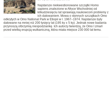
Najstarsze niekwestionowane szczątki Homo
sapiens znalezione w Afryce Wschodniej od
kilkudziesięciu lat sprawiają naukowcom problemy z
ich datowaniem. Mowa o słynnych szczątkach Omo
odkrytych w Omo National Park w Etiopii w l. 1967–1974. Najstarsze były
datowane na mniej niż 200 tysięcy lat (195 ky ± 5 ky). Jednak nowe badania
przynoszą olbrzymią niespodziankę. Ich autorzy twierdzą, że Omo I zmarł
przed wielką erupcją wulkaniczną, która miała miejsce 230 000 lat temu.