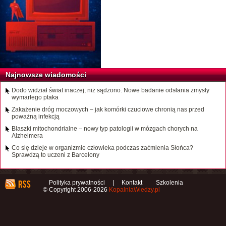
Najnowsze wiadomości
Dodo widział świat inaczej, niż sądzono. Nowe badanie odsłania zmysły
wymarłego ptaka
Zakażenie dróg moczowych – jak komórki czuciowe chronią nas przed
poważną infekcją
Blaszki mitochondrialne – nowy typ patologii w mózgach chorych na
Alzheimera
Co się dzieje w organizmie człowieka podczas zaćmienia Słońca?
Sprawdzą to uczeni z Barcelony
Polityka prywatności
|
Kontakt
Szkolenia
© Copyright 2006-2026
KopalniaWiedzy.pl