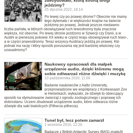
zdecydowało, którą stroną drogi
jeździmy?
25 stycznia 2022, 18:14
Po lewej czy po prawej stronie? Obecnie nie mamy
tego dylematu i w większości krajów na świecie
jeździmy po prawej. Jednak jeszcze niedawno
liczba państw, w których obowiązywał ruch lewostronny była znacznie
większa, niż obecnie. Po lewej stronie jeżdżono w Szwecji czy Danii, a w
Austrii w pierwszej połowie XX wieku w części kraju obowiązywał ruch lewo-,
a w części prawostronny. Teraz wszyscy Austriacy jeżdżą po prawej. Kto
jednak ma rację i który sposób poruszania się jest bardziej właściwy czy
uzasadniony?
Naukowcy opracowali dla małpek
urządzenie audio, dzięki któremu mogą
sobie odtwarzać różne dźwięki i muzykę
10 października 2020, 11:00
Badanie naukowców z Aalto University,
przeprowadzone we współpracy z Korkeasaari Zoo
w Helsinkach, wykazało, że dźwięk to obiecujący
sposób na stymulowanie zwierząt z ogrodu zoologicznego i poprawę ich
dobrostanu. Uczeni zbudowali urządzenie audio, które odtwarza różne
dźwięki dla saki białolicych (Pithecia pithecia).
Tunel był, lecz potem zamarzł
1 września 2010, 12:20
Badacze z British Antarctic Survey (BAS) znaleźli