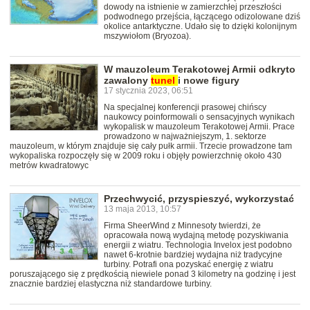
dowody na istnienie w zamierzchłej przeszłości
podwodnego przejścia, łączącego odizolowane dziś
okolice antarktyczne. Udało się to dzięki kolonijnym
mszywiołom (Bryozoa).
W mauzoleum Terakotowej Armii odkryto
zawalony
tunel
i nowe figury
17 stycznia 2023, 06:51
Na specjalnej konferencji prasowej chińscy
naukowcy poinformowali o sensacyjnych wynikach
wykopalisk w mauzoleum Terakotowej Armii. Prace
prowadzono w najważniejszym, 1. sektorze
mauzoleum, w którym znajduje się cały pułk armii. Trzecie prowadzone tam
wykopaliska rozpoczęły się w 2009 roku i objęły powierzchnię około 430
metrów kwadratowyc
Przechwycić, przyspieszyć, wykorzystać
13 maja 2013, 10:57
Firma SheerWind z Minnesoty twierdzi, że
opracowała nową wydajną metodę pozyskiwania
energii z wiatru. Technologia Invelox jest podobno
nawet 6-krotnie bardziej wydajna niż tradycyjne
turbiny. Potrafi ona pozyskać energię z wiatru
poruszającego się z prędkością niewiele ponad 3 kilometry na godzinę i jest
znacznie bardziej elastyczna niż standardowe turbiny.