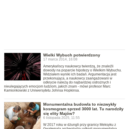
Wielki Wybuch potwierdzony
17 marca 2014, 16:08
Amerykańscy naukowcy twierdzą, że znaleźli
dowody na poparcie hipotezy o Wielkim Wybuchu.
Widziałem wyniki ich badań. Argumentacja jest
przekonująca, a naukowcy zaangażowani w
odkrycie należą do najbardziej ostrożnych i
nieulegających emocjom ludziom, jakich znam - mówi profesor Marc
Kamionkowski z Uniwersytetu Johnsa Hopkinsa.
Monumentalna budowla to niezwykły
kosmogram sprzed 3000 lat. Tu narodziły
się elity Majów?
6 listopada 2025, 11:55
W 2017 roku w dżungli przy granicy Meksyku z
Gwatemalą archeolodzy odkryli monumentalną