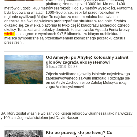
platformę ziemną sprzed 3000 lat. Ma ona 1400
metrów długości, 400 metrów szerokości i do 15 metrów wysokości. Platforma
była budowana w latach 1000–800 p.n.e., setki lat przed rozkwitem w
regionie cywilizacji Majów. To najstarsza monumentalna budowla na
obszarze Majów i największa prehiszpańska struktura w regionie. Szybko
okazało się, że wielka platforma to tylko część krajobrazu archeologicznego
okolicy. Teraz zaś archeolodzy donieśli, że stanowisko Aguada Fénix tworzy
wielki
kosmogram o wymiarach 9x7,5 kilometra, w którym architektura i
miejsca symboliczne są przedstawieniem kosmicznego porządku czasu i
przestrzeni.
Od Ameryki po Afrykę: kolosalny zakwit
glonów zagraża ekosystemowi
5 lipca 2019, 09:38
Zdjęcia satelitarne ujawniły istnienie największego
zaobserwowanego zakwitu mikroalg. Rozciąga się
on od Afryki Zachodniej po Zatokę Meksykańską i
zagraża ekosystemowi.
USA, który został właśnie wpisany do Księgi rekordów Guinnessa jako najwyższy
zy 109 cm. Jego właścicielem jest David Nasser.
Kto po prawej, kto po lewej? Co