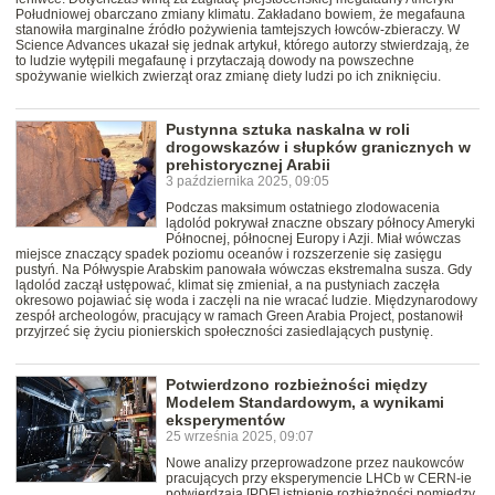
Południowej obarczano zmiany klimatu. Zakładano bowiem, że megafauna
stanowiła marginalne źródło pożywienia tamtejszych łowców-zbieraczy. W
Science Advances ukazał się jednak artykuł, którego autorzy stwierdzają, że
to ludzie wytępili megafaunę i przytaczają dowody na powszechne
spożywanie wielkich zwierząt oraz zmianę diety ludzi po ich zniknięciu.
Pustynna sztuka naskalna w roli
drogowskazów i słupków granicznych w
prehistorycznej Arabii
3 października 2025, 09:05
Podczas maksimum ostatniego zlodowacenia
lądolód pokrywał znaczne obszary północy Ameryki
Północnej, północnej Europy i Azji. Miał wówczas
miejsce znaczący spadek poziomu oceanów i rozszerzenie się zasięgu
pustyń. Na Półwyspie Arabskim panowała wówczas ekstremalna susza. Gdy
lądolód zaczął ustępować, klimat się zmieniał, a na pustyniach zaczęła
okresowo pojawiać się woda i zaczęli na nie wracać ludzie. Międzynarodowy
zespół archeologów, pracujący w ramach Green Arabia Project, postanowił
przyjrzeć się życiu pionierskich społeczności zasiedlających pustynię.
Potwierdzono rozbieżności między
Modelem Standardowym, a wynikami
eksperymentów
25 września 2025, 09:07
Nowe analizy przeprowadzone przez naukowców
pracujących przy eksperymencie LHCb w CERN-ie
potwierdzają [PDF] istnienie rozbieżności pomiędzy