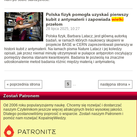
Polska fizyk pomogła uzyskać pierwszy
kubit z antymaterii i zapowiada
wielki
przełom
28 lipca 2025, 10:27
Polska fizyk, Barbara Latacz, jest główną autorką
badań, w ramach których naukowcy skupieni w
projekcie BASE w CERN zaprezentowali pierwszy w
historii kubit z antymaterii. Na łamach pisma Nature Latacz i jej koledzy
opisali, jak przez niemal minutę utrzymywali w pułapce antyproton oscylujący
pomiędzy dwoma stanami kwantowymi. Badania te pozwolą na znaczne
udoskonalenie metod badania różnic między materią i antymaterią.
5
…
« poprzednia strona
następna strona »
Zostań Patronem
Od 2006 roku popularyzujemy naukę. Chcemy się rozwijać i dostarczać
naszym Czytelnikom jeszcze więcej atrakcyjnych treści wysokiej jakości.
Dlatego postanowiliśmy poprosić o wsparcie. Zostań naszym Patronem i
pomóż nam rozwijać KopalnięWiedzy.