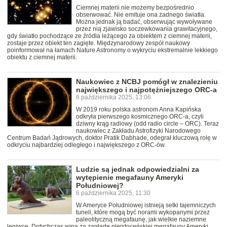
Ciemnej materii nie możemy bezpośrednio
obserwować. Nie emituje ona żadnego światła.
Można jednak ją badać, obserwując wywoływane
przez nią zjawisko soczewkowania grawitacyjnego,
gdy światło pochodzące ze źródła leżącego za obiektem z ciemnej materii,
zostaje przez obiekt ten zagięte. Międzynarodowy zespół naukowy
poinformował na łamach Nature Astronomy o wykryciu ekstremalnie lekkiego
obiektu z ciemnej materii.
Naukowiec z NCBJ pomógł w znalezieniu
największego i najpotężniejszego ORC-a
6 października 2025, 13:06
W 2019 roku polska astronom Anna Kapińska
odkryła pierwszego kosmicznego ORC-a, czyli
dziwny krąg radiowy (odd radio circle – ORC). Teraz
naukowiec z Zakładu Astrofizyki Narodowego
Centrum Badań Jądrowych, doktor Pratik Dabhade, odegrał kluczową rolę w
odkryciu najbardziej odległego i największego z ORC-ów.
Ludzie są jednak odpowiedzialni za
wytępienie megafauny Ameryki
Południowej?
6 października 2025, 11:30
W Ameryce Południowej istnieją setki tajemniczych
tuneli, które mogą być norami wykopanymi przez
paleolityczną megafaunę, jak wielkie naziemne
leniwce. Dotychczas winą za zagładę plejstoceńskiej megafauny Ameryki