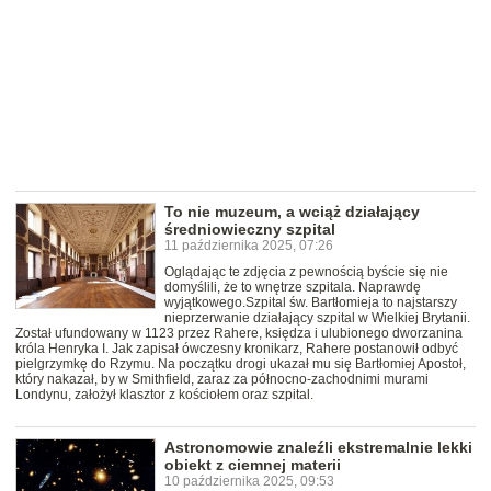
To nie muzeum, a wciąż działający
średniowieczny szpital
11 października 2025, 07:26
Oglądając te zdjęcia z pewnością byście się nie
domyślili, że to wnętrze szpitala. Naprawdę
wyjątkowego.Szpital św. Bartłomieja to najstarszy
nieprzerwanie działający szpital w Wielkiej Brytanii.
Został ufundowany w 1123 przez Rahere, księdza i ulubionego dworzanina
króla Henryka I. Jak zapisał ówczesny kronikarz, Rahere postanowił odbyć
pielgrzymkę do Rzymu. Na początku drogi ukazał mu się Bartłomiej Apostoł,
który nakazał, by w Smithfield, zaraz za północno-zachodnimi murami
Londynu, założył klasztor z kościołem oraz szpital.
Astronomowie znaleźli ekstremalnie lekki
obiekt z ciemnej materii
10 października 2025, 09:53