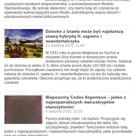
uzyskanymi wynikami eksperymentów, a przewidywaniami Modelu
Standardowego. By jednak stwierdzić, czy mamy tutaj do czynienia ze
zjawiskami wykraczającymi poza Model, potrzebujemy więcej danych i
udoskonalonych metod obliczeniowych.
Dziecko z Izraela może być najstarszą
znaną hybrydą H. sapiens i
neandertalczyka
22 sierpnia 2025, 11:40
W 1931 roku w grocie Magharat as-Suchul w
masywie Góry Karmel w dzisiejszym Izraelu
znaleziono pierwszy szkielet rodzaju Homo. Należał
on do dziecka w wieku 3–5, które zmarło przed około 140 000 lat i zostało
pochowane. Początkowo naukowcy nie mogli dojść do zgody, czy szkielet
należał do dziecka H. sapiens, H. neanderthalensis czy też do hybrydy obu
gatunków człowieka. Obecnie przyjmuje się, że to anatomicznie współczesny
człowiek.
Niepozorny Codex Argenteus – jeden z
najwspanialszych manuskryptów
starożytności
4 sierpnia 2025, 10:29
Pozory potrafią mylić. I to bardzo. Przyjrzyjcie się
zdjęciu, którym zilustrowaliśmy ten tekst. Nic
szczególnego, prawda? Tymczasem widzicie tutaj
jeden z najwspanialszych i najważniejszych manuskryptów, jakie pozostawiła
nam po sobie starożytność.