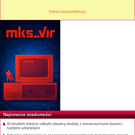
Patroni KopalniWiedzy
Najnowsze wiadomości
W etruskim mieście odkryto rytualną studnię z nienaruszonymi darami i
ludzkimi szkieletami