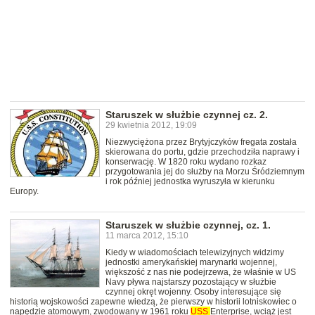
Staruszek w służbie czynnej cz. 2.
29 kwietnia 2012, 19:09
Niezwyciężona przez Brytyjczyków fregata została
skierowana do portu, gdzie przechodziła naprawy i
konserwację. W 1820 roku wydano rozkaz
przygotowania jej do służby na Morzu Śródziemnym
i rok później jednostka wyruszyła w kierunku
Europy.
Staruszek w służbie czynnej, cz. 1.
11 marca 2012, 15:10
Kiedy w wiadomościach telewizyjnych widzimy
jednostki amerykańskiej marynarki wojennej,
większość z nas nie podejrzewa, że właśnie w US
Navy pływa najstarszy pozostający w służbie
czynnej okręt wojenny. Osoby interesujące się
historią wojskowości zapewne wiedzą, że pierwszy w historii lotniskowiec o
napędzie atomowym, zwodowany w 1961 roku
USS
Enterprise, wciąż jest