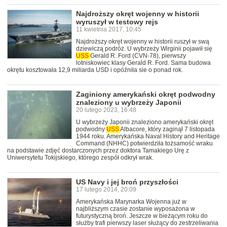
Najdroższy okręt wojenny w historii
wyruszył w testowy rejs
11 kwietnia 2017, 10:45
Najdroższy okręt wojenny w historii ruszył w swą
dziewiczą podróż. U wybrzeży Wirginii pojawił się
USS
Gerald R. Ford (CVN-78), pierwszy
lotniskowiec klasy Gerald R. Ford. Sama budowa
okrętu kosztowała 12,9 miliarda USD i opóźniła sie o ponad rok.
Zaginiony amerykański okręt podwodny
znaleziony u wybrzeży Japonii
20 lutego 2023, 16:48
U wybrzeży Japonii znaleziono amerykański okręt
podwodny
USS
Albacore, który zaginął 7 listopada
1944 roku. Amerykańska Naval History and Heritage
Command (NHHC) potwierdziła tożsamość wraku
na podstawie zdjęć dostarczonych przez doktora Tamakiego Urę z
Uniwersytetu Tokijskiego, którego zespół odkrył wrak.
US Navy i jej broń przyszłości
17 lutego 2014, 20:09
Amerykańska Marynarka Wojenna już w
najbliższym czasie zostanie wyposażona w
futurystyczną broń. Jeszcze w bieżącym roku do
służby trafi pierwszy laser służący do zestrzeliwania