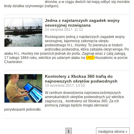
dronów, a w ciągu dwóch lat mają odbyć się morskie
testy działka szynowego (railgun).
Jedna z najstarszych zagadek wojny
secesyjnej rozwiązana
24 sierpnia 2017, 11:12
Rozwiązano jedną z najstarszych zagadek wojny
secesyjnej, tajemnicę zatonięcia okrętu
podwodnego H.L. Hunley. To pierwsza w historii
jednostka podwodna, która zatopiła okręt wroga. Po
ataku H.L. Hunley nie powrócił jednak do portu. Zaginął wraz z całą załogą
17 lutego 1864 roku, wkrótce po udanym ataku na
USS
Housatonic w porcie
Charleston.
Kontrolery z Xboksa 360 trafią do
najnowszych okrętów podwodnych
19 września 2017, 13:10
W centrum dowodzenia najnowocześniejszych
amerykańskich okrętów podwodnych już wkrótce
zagoszczą... kontrolery od Xboksa 360. Za ich
pomocą załoga będzie mogła sterować
peryskopami jednostki.
1
następna strona »