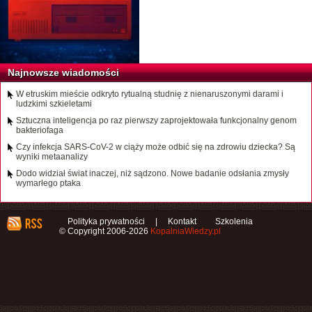
Najnowsze wiadomości
W etruskim mieście odkryto rytualną studnię z nienaruszonymi darami i
ludzkimi szkieletami
Sztuczna inteligencja po raz pierwszy zaprojektowała funkcjonalny genom
bakteriofaga
Czy infekcja SARS-CoV-2 w ciąży może odbić się na zdrowiu dziecka? Są
wyniki metaanalizy
Dodo widział świat inaczej, niż sądzono. Nowe badanie odsłania zmysły
wymarłego ptaka
Polityka prywatności
|
Kontakt
Szkolenia
© Copyright 2006-2026
KopalniaWiedzy.pl