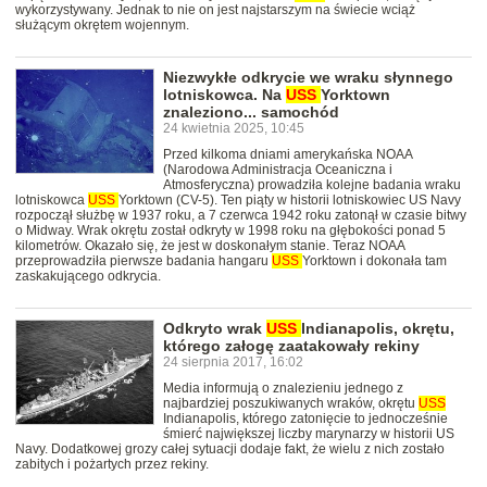
wykorzystywany. Jednak to nie on jest najstarszym na świecie wciąż
służącym okrętem wojennym.
Niezwykłe odkrycie we wraku słynnego
lotniskowca. Na
USS
Yorktown
znaleziono... samochód
24 kwietnia 2025, 10:45
Przed kilkoma dniami amerykańska NOAA
(Narodowa Administracja Oceaniczna i
Atmosferyczna) prowadziła kolejne badania wraku
lotniskowca
USS
Yorktown (CV-5). Ten piąty w historii lotniskowiec US Navy
rozpoczął służbę w 1937 roku, a 7 czerwca 1942 roku zatonął w czasie bitwy
o Midway. Wrak okrętu został odkryty w 1998 roku na głębokości ponad 5
kilometrów. Okazało się, że jest w doskonałym stanie. Teraz NOAA
przeprowadziła pierwsze badania hangaru
USS
Yorktown i dokonała tam
zaskakującego odkrycia.
Odkryto wrak
USS
Indianapolis, okrętu,
którego załogę zaatakowały rekiny
24 sierpnia 2017, 16:02
Media informują o znalezieniu jednego z
najbardziej poszukiwanych wraków, okrętu
USS
Indianapolis, którego zatonięcie to jednocześnie
śmierć największej liczby marynarzy w historii US
Navy. Dodatkowej grozy całej sytuacji dodaje fakt, że wielu z nich zostało
zabitych i pożartych przez rekiny.