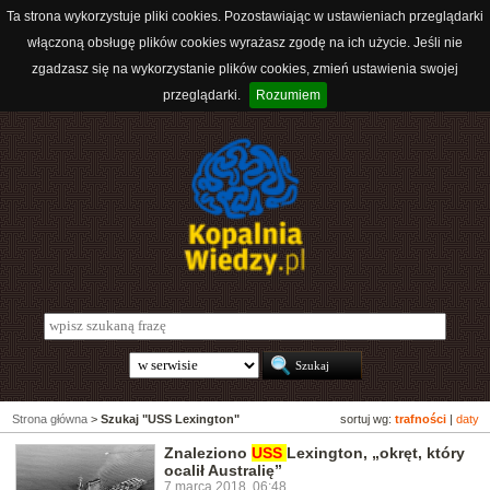
Ta strona wykorzystuje pliki cookies. Pozostawiając w ustawieniach przeglądarki
włączoną obsługę plików cookies wyrażasz zgodę na ich użycie. Jeśli nie
zgadzasz się na wykorzystanie plików cookies, zmień ustawienia swojej
przeglądarki.
Rozumiem
Strona główna
>
Szukaj "USS Lexington"
sortuj wg:
trafności
|
daty
Znaleziono
USS
Lexington, „okręt, który
ocalił Australię”
7 marca 2018, 06:48