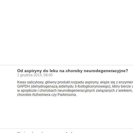
Od aspiryny do leku na choroby neurodegeneracyjne?
1 grudnia 2015, 08:05
Kwas salicylowy, główny produkt rozpadu aspiryny, wiąże się z enzyme
GAPDH (dehydrogenazą aldehydu 3-fosfoglicerynowego), który bierze u
w apoptozie i chorobach neurodegeneracyjnych związanych z wiekiem,
chorobie Alzheimera czy Parkinsona.