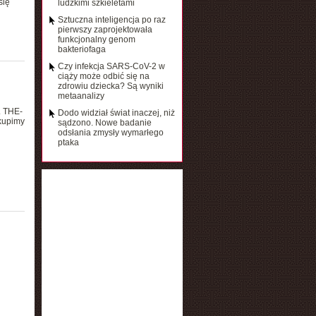
się
ludzkimi szkieletami
Sztuczna inteligencja po raz
pierwszy zaprojektowała
funkcjonalny genom
bakteriofaga
Czy infekcja SARS-CoV-2 w
ciąży może odbić się na
zdrowiu dziecka? Są wyniki
metaanalizy
. THE-
Dodo widział świat inaczej, niż
skupimy
sądzono. Nowe badanie
odsłania zmysły wymarłego
ptaka