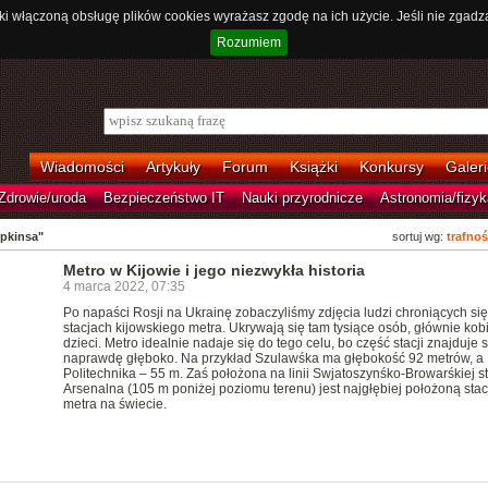
ki włączoną obsługę plików cookies wyrażasz zgodę na ich użycie. Jeśli nie zgadz
Rozumiem
Wiadomości
Artykuły
Forum
Książki
Konkursy
Galeri
Zdrowie/uroda
Bezpieczeństwo IT
Nauki przyrodnicze
Astronomia/fizyk
pkinsa"
sortuj wg:
trafnoś
Metro w Kijowie i jego niezwykła historia
4 marca 2022, 07:35
Po napaści Rosji na Ukrainę zobaczyliśmy zdjęcia ludzi chroniących się
stacjach kijowskiego metra. Ukrywają się tam tysiące osób, głównie kobi
dzieci. Metro idealnie nadaje się do tego celu, bo część stacji znajduje s
naprawdę głęboko. Na przykład Szulawśka ma głębokość 92 metrów, a
Politechnika – 55 m. Zaś położona na linii Swjatoszynśko-Browarśkiej s
Arsenalna (105 m poniżej poziomu terenu) jest najgłębiej położoną stac
metra na świecie.