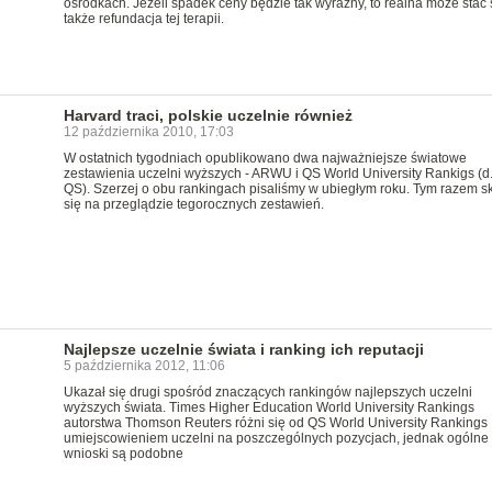
ośrodkach. Jeżeli spadek ceny będzie tak wyraźny, to realna może stać 
także refundacja tej terapii.
Harvard traci, polskie uczelnie również
12 października 2010, 17:03
W ostatnich tygodniach opublikowano dwa najważniejsze światowe
zestawienia uczelni wyższych - ARWU i QS World University Rankigs (d
QS). Szerzej o obu rankingach pisaliśmy w ubiegłym roku. Tym razem 
się na przeglądzie tegorocznych zestawień.
Najlepsze uczelnie świata i ranking ich reputacji
5 października 2012, 11:06
Ukazał się drugi spośród znaczących rankingów najlepszych uczelni
wyższych świata. Times Higher Education World University Rankings
autorstwa Thomson Reuters różni się od QS World University Rankings
umiejscowieniem uczelni na poszczególnych pozycjach, jednak ogólne
wnioski są podobne