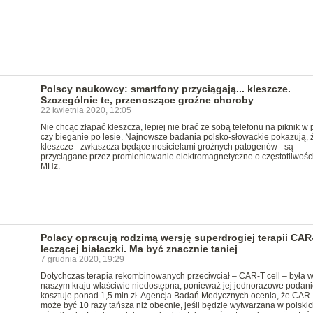
Polscy naukowcy: smartfony przyciągają... kleszcze.
Szczególnie te, przenoszące groźne choroby
22 kwietnia 2020, 12:05
Nie chcąc złapać kleszcza, lepiej nie brać ze sobą telefonu na piknik w 
czy bieganie po lesie. Najnowsze badania polsko-słowackie pokazują, 
kleszcze - zwłaszcza będące nosicielami groźnych patogenów - są
przyciągane przez promieniowanie elektromagnetyczne o częstotliwośc
MHz.
Polacy opracują rodzimą wersję superdrogiej terapii CAR
leczącej białaczki. Ma być znacznie taniej
7 grudnia 2020, 19:29
Dotychczas terapia rekombinowanych przeciwciał – CAR-T cell – była 
naszym kraju właściwie niedostępna, ponieważ jej jednorazowe podani
kosztuje ponad 1,5 mln zł. Agencja Badań Medycznych ocenia, że CAR
może być 10 razy tańsza niż obecnie, jeśli będzie wytwarzana w polskic