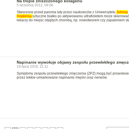
Na tropie zniszczonego kolagenu
5 września 2012, 06:06
Stworzone przed paroma laty przez naukowców z Uniwersytetu
Johnsa
Hopkinsa
sztuczne białko po aktywowaniu ultrafioletem może skierowa
lekarzy do miejsc objętych chorobą, np. nowotworem czy zapaleniem s
Napinanie wywołuje objawy zespołu przewlekłego zmęcz
19 lipca 2016, 11:11
Symptomy zespołu przewlekłego zmęczenia (ZPZ) mogą być prowoko
przez lekkie-umiarkowane napinanie mięśni oraz nerwów.