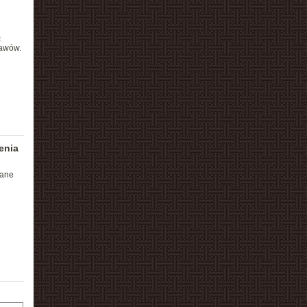
ć
tawów.
enia
wane