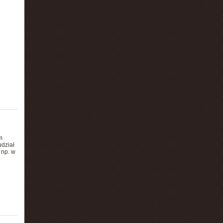
m
dział
 np. w