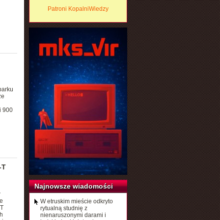
Patroni KopalniWiedzy
parku
że
i 900
-T
Najnowsze wiadomości
w
e
W etruskim mieście odkryto
-T
rytualną studnię z
h
nienaruszonymi darami i