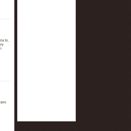
na to,
óry
h
ąsu.