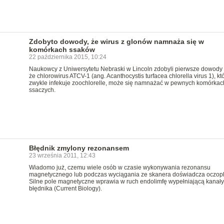
Zdobyto dowody, że wirus z glonów namnaża się w
komórkach ssaków
22 października 2015, 10:24
Naukowcy z Uniwersytetu Nebraski w Lincoln zdobyli pierwsze dowody 
że chlorowirus ATCV-1 (ang. Acanthocystis turfacea chlorella virus 1), kt
zwykle infekuje zoochlorelle, może się namnażać w pewnych komórkac
ssaczych.
Błędnik zmylony rezonansem
23 września 2011, 12:43
Wiadomo już, czemu wiele osób w czasie wykonywania rezonansu
magnetycznego lub podczas wyciągania ze skanera doświadcza oczopl
Silne pole magnetyczne wprawia w ruch endolimfę wypełniającą kanały
błędnika (Current Biology).