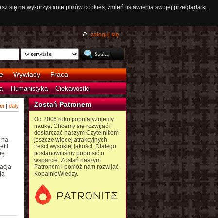
asz się na wykorzystanie plików cookies, zmień ustawienia swojej przeglądarki.
zaloguj się
e
Wywiady
Praca
a
Humanistyka
Ciekawostki
Zostań Patronem
ci
|
daty
Od 2006 roku popularyzujemy
naukę. Chcemy się rozwijać i
dostarczać naszym Czytelnikom
 na
jeszcze więcej atrakcyjnych
et i
treści wysokiej jakości. Dlatego
ię
postanowiliśmy poprosić o
wsparcie. Zostań naszym
tacja
Patronem i pomóż nam rozwijać
ją
KopalnięWiedzy.