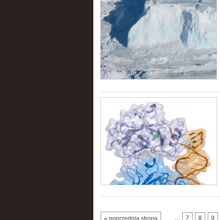
…
7
8
9
« poprzednia strona