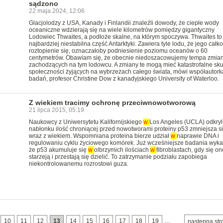
sądzono
22 maja 2024, 12:06
Glacjolodzy z USA, Kanady i Finlandii znaleźli dowody, że ciepłe wody
oceaniczne wdzierają się na wiele kilometrów pomiędzy gigantyczny
Lodowiec Thwaites, a podłoże skalne, na którym spoczywa. Thwaites to
najbardziej niestabilna część Antarktyki. Zawiera tyle lodu, że jego całk
roztopienie się, oznaczałoby podniesienie poziomu oceanów o 60
centymetrów. Obawiam się, że obecnie niedoszacowujemy tempa zmia
zachodzących na tym lodowcu. A zmiany te mogą mieć katastrofalne skut
społeczności żyjących na wybrzeżach całego świata, mówi współautork
badań, profesor Christine Dow z kanadyjskiego University of Waterloo.
Z wiekiem tracimy ochronę przeciwnowotworową
21 lipca 2015, 05:19
Naukowcy z Uniwersytetu Kalifornijskiego
w
Los Angeles (UCLA) odkryl
nabłonku ilość chroniącej przed nowotworami proteiny p53 zmniejsza s
wraz z wiekiem. Wspomniana proteina bierze udział
w
naprawie DNA i
regulowaniu cyklu życiowego komórek. Już wcześniejsze badania wyka
że p53 akumuluje się
w
olbrzymich ilościach
w
fibroblastach, gdy się on
starzeją i przestają się dzielić. To zatrzymanie podziału zapobiega
niekontrolowanemu rozrostowi guza.
10
11
12
13
14
15
16
17
18
19
…
następna str