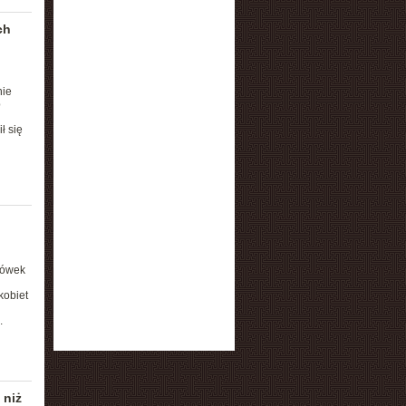
ch
nie
b
ł się
cówek
kobiet
.
 niż