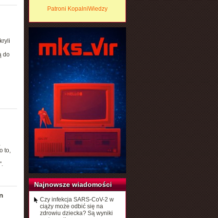
Patroni KopalniWiedzy
ryli
ą do
a
 to,
.
Najnowsze wiadomości
n
Czy infekcja SARS-CoV-2 w
ciąży może odbić się na
zdrowiu dziecka? Są wyniki