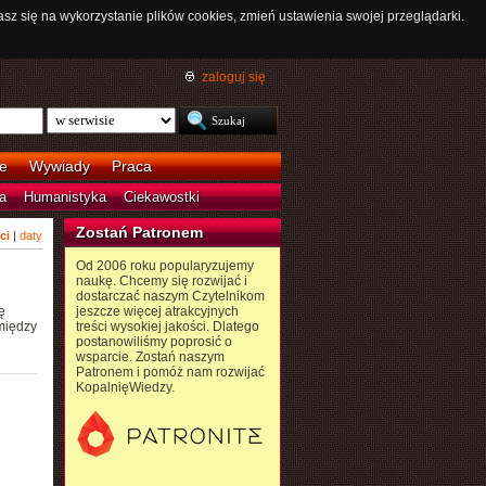
asz się na wykorzystanie plików cookies, zmień ustawienia swojej przeglądarki.
zaloguj się
e
Wywiady
Praca
a
Humanistyka
Ciekawostki
Zostań Patronem
ci
|
daty
Od 2006 roku popularyzujemy
naukę. Chcemy się rozwijać i
dostarczać naszym Czytelnikom
ę
jeszcze więcej atrakcyjnych
między
treści wysokiej jakości. Dlatego
postanowiliśmy poprosić o
wsparcie. Zostań naszym
Patronem i pomóż nam rozwijać
KopalnięWiedzy.