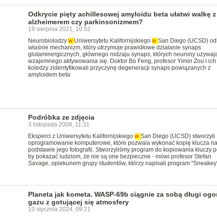
Odkrycie pięty achillesowej amyloidu beta ułatwi walkę z
alzheimerem czy parkinsonizmem?
19 sierpnia 2021, 10:52
Neurobiolodzy
w
Uniwersytetu Kalifornijskiego
w
San Diego (UCSD) odk
właśnie mechanizm, który utrzymuje prawidłowe działanie synaps
glutaminergicznych, głównego rodzaju synaps, których neurony używaj
wzajemnego aktywowania się. Doktor Bo Feng, profesor Yimin Zou i ich
koledzy zidentyfikowali przyczynę degeneracji synaps powiązanych z
amyloidem beta
Podróbka ze zdjęcia
3 listopada 2008, 11:31
Eksperci z Uniwersytetu Kalifornijskiego
w
San Diego (UCSD) stworzyli
oprogramowanie komputerowe, które pozwala wykonać kopię klucza n
podstawie jego fotografii. Stworzyliśmy program do kopiowania kluczy po
by pokazać ludziom, że nie są one bezpieczne - mówi profesor Stefan
Savage, opiekunem grupy studentów, którzy napisali program "Sneakey"
Planeta jak kometa. WASP-69b ciągnie za sobą długi ogo
gazu z gotującej się atmosfery
10 stycznia 2024, 09:21