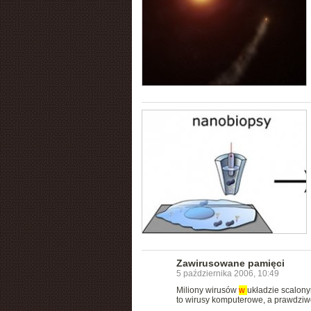
Zawirusowane pamięci
5 października 2006, 10:49
Miliony wirusów
w
układzie scalony
to wirusy komputerowe, a prawdziw