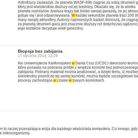
Astrofizycy zauważyli, że planeta WASP-69b ciągnie za sobą strumień g
który jest wielokrotnie dłuższy od jej średnicy. Okazało się, że ta wielka
planeta rozmiarów Jowisza krąży tak blisko swojej gwiazdy, że jej atmos
gotuje się i jest odparowywana.
W
każdej sekundzie planeta traci 200 0
masy swojej atmosfery. Autorzy najnowszych badań donoszą, że ciągną
za planetą strumień gazu jest znacznie dłuższy niż dotychczas sądzono,
jego kształcie decyduje wiatr gwiezdny.
Biopsja bez zabijania
17 stycznia 2014, 12:29
Na Uniwersytecie Kalifornijskim
w
Santa Cruz (UCSC) stworzono techno
która pozwala na pobranie próbki z wnętrza komórki bez jednoczesnego
zabijania. Pobrany materiał można analizować, a dzięki temu, iż możliwy
wielokrotny powrót do tej samej komórki, można będzie szczegółowo b
procesy zachodzące
w
czasie
w
żywych komórkach
m to raczej przerażająca wizja dla każdego właściciela komputera. Co innego, gdy
e mikroorganizmy.