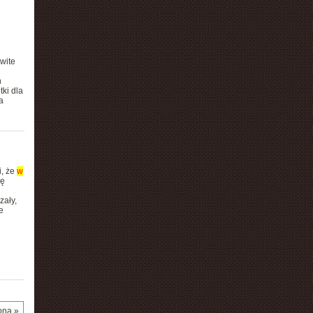
owite
n
ki dla
a
i, że
w
ię
zały,
e
ona »