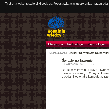
Ta strona wykorzystuje pliki cookies. Pozostawiając w ustawieniach przeglądar
Medycyna
Technologia
Psychologia
Strona główna
>
Szukaj "Uniwersytet Kalifornijs
Światło na krzemie
18 września 2006, 10:57
Naukowcy firmy Intel oraz Uniwersyte
światła laserowego. Odkrycie to u
układami wewnątrz komputera, zast