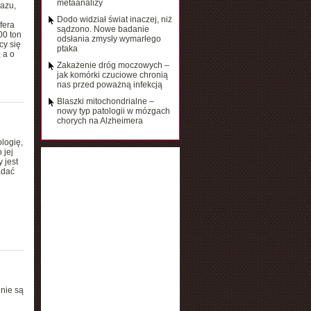
metaanalizy
azu,
Dodo widział świat inaczej, niż
fera
sądzono. Nowe badanie
00 ton
odsłania zmysły wymarłego
cy się
ptaka
 a o
Zakażenie dróg moczowych –
jak komórki czuciowe chronią
nas przed poważną infekcją
Blaszki mitochondrialne –
nowy typ patologii w mózgach
chorych na Alzheimera
logię,
 jej
 jest
adać
 nie są