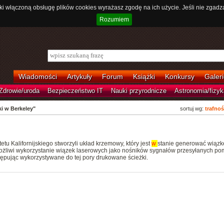
ki włączoną obsługę plików cookies wyrażasz zgodę na ich użycie. Jeśli nie zgadz
Rozumiem
Wiadomości
Artykuły
Forum
Książki
Konkursy
Galeri
Zdrowie/uroda
Bezpieczeństwo IT
Nauki przyrodnicze
Astronomia/fizyk
ki w Berkeley"
sortuj wg:
trafnoś
tu Kalifornijskiego stworzyli układ krzemowy, który jest
w
stanie generować wiązk
możliwi wykorzystanie wiązek laserowych jako nośników sygnałów przesyłanych po
ępując wykorzystywane do tej pory drukowane ścieżki.