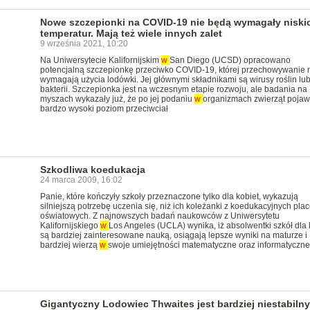
Nowe szczepionki na COVID-19 nie będą wymagały niski
temperatur. Mają też wiele innych zalet
9 września 2021, 10:20
Na Uniwersytecie Kalifornijskim
w
San Diego (UCSD) opracowano
potencjalną szczepionkę przeciwko COVID-19, której przechowywanie 
wymagają użycia lodówki. Jej głównymi składnikami są wirusy roślin lu
bakterii. Szczepionka jest na wczesnym etapie rozwoju, ale badania na
myszach wykazały już, że po jej podaniu
w
organizmach zwierząt pojawi
bardzo wysoki poziom przeciwciał
Szkodliwa koedukacja
24 marca 2009, 16:02
Panie, które kończyły szkoły przeznaczone tylko dla kobiet, wykazują
silniejszą potrzebę uczenia się, niż ich koleżanki z koedukacyjnych pla
oświatowych. Z najnowszych badań naukowców z Uniwersytetu
Kalifornijskiego
w
Los Angeles (UCLA) wynika, iż absolwentki szkół dla 
są bardziej zainteresowane nauką, osiągają lepsze wyniki na maturze i
bardziej wierzą
w
swoje umiejętności matematyczne oraz informatyczne
Gigantyczny Lodowiec Thwaites jest bardziej niestabilny