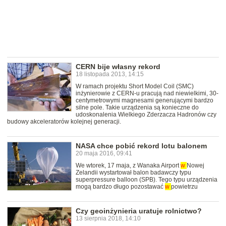
CERN bije własny rekord
18 listopada 2013, 14:15
W ramach projektu Short Model Coil (SMC)
inżynierowie z CERN-u pracują nad niewielkimi, 30-
centymetrowymi magnesami generującymi bardzo
silne pole. Takie urządzenia są konieczne do
udoskonalenia Wielkiego Zderzacza Hadronów czy
budowy akceleratorów kolejnej generacji.
NASA chce pobić rekord lotu balonem
20 maja 2016, 09:41
We wtorek, 17 maja, z Wanaka Airport
w
Nowej
Zelandii wystartował balon badawczy typu
superpressure balloon (SPB). Tego typu urządzenia
mogą bardzo długo pozostawać
w
powietrzu
Czy geoinżynieria uratuje rolnictwo?
13 sierpnia 2018, 14:10