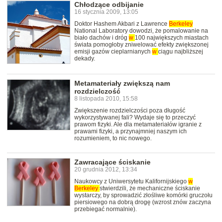
Chłodzące odbijanie
16 stycznia 2009, 13:05
Doktor Hashem Akbari z Lawrence
Berkeley
National Laboratory dowodzi, że pomalowanie na
biało dachów i dróg
w
100 największych miastach
świata pomogłoby zniwelować efekty zwiększonej
emisji gazów cieplarnianych
w
ciągu najbliższej
dekady.
Metamateriały zwiększą nam
rozdzielczość
8 listopada 2010, 15:58
Zwiększenie rozdzielczości poza długość
wykorzystywanej fali? Wydaje się to przeczyć
prawom fizyki. Ale dla metamateriałów igranie z
prawami fizyki, a przynajmniej naszym ich
rozumieniem, to nic nowego.
Zawracające ściskanie
20 grudnia 2012, 13:34
Naukowcy z Uniwersytetu Kalifornijskiego
w
Berkeley
stwierdzili, że mechaniczne ściskanie
wystarczy, by sprowadzić złośliwe komórki gruczołu
piersiowego na dobrą drogę (wzrost znów zaczyna
przebiegać normalnie).