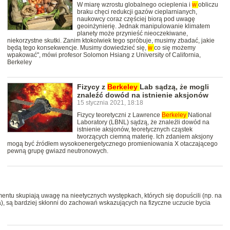
W miarę wzrostu globalnego ocieplenia i
w
obliczu
braku chęci redukcji gazów cieplarnianych,
naukowcy coraz częściej biorą pod uwagę
geoinżynierię. Jednak manipulowanie klimatem
planety może przynieść nieoczekiwane,
niekorzystne skutki. Zanim ktokolwiek tego spróbuje, musimy zbadać, jakie
będą tego konsekwencje. Musimy dowiedzieć się,
w
co się możemy
wpakować", mówi profesor Solomon Hsiang z University of California,
Berkeley
Fizycy z
Berkeley
Lab sądzą, że mogli
znaleźć dowód na istnienie aksjonów
15 stycznia 2021, 18:18
Fizycy teoretyczni z Lawrence
Berkeley
National
Laboratory (LBNL) sądzą, że znaleźli dowód na
istnienie aksjonów, teoretycznych cząstek
tworzących ciemną materię. Ich zdaniem aksjony
mogą być źródłem wysokoenergetycznego promieniowania X otaczającego
pewną grupę gwiazd neutronowych.
ymentu skupiają uwagę na nieetycznych występkach, których się dopuścili (np. na
la), są bardziej skłonni do zachowań wskazujących na fizyczne uczucie bycia