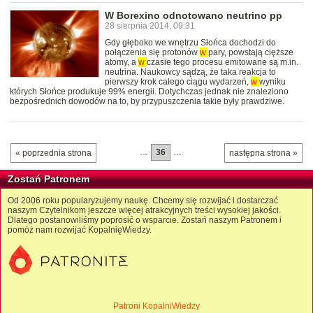
W Borexino odnotowano neutrino pp
28 sierpnia 2014, 09:31
Gdy głęboko we wnętrzu Słońca dochodzi do
połączenia się protonów
w
pary, powstają cięższe
atomy, a
w
czasie tego procesu emitowane są m.in.
neutrina. Naukowcy sądzą, że taka reakcja to
pierwszy krok całego ciągu wydarzeń,
w
wyniku
których Słońce produkuje 99% energii. Dotychczas jednak nie znaleziono
bezpośrednich dowodów na to, by przypuszczenia takie były prawdziwe.
…
36
…
« poprzednia strona
następna strona »
Zostań Patronem
Od 2006 roku popularyzujemy naukę. Chcemy się rozwijać i dostarczać
naszym Czytelnikom jeszcze więcej atrakcyjnych treści wysokiej jakości.
Dlatego postanowiliśmy poprosić o wsparcie. Zostań naszym Patronem i
pomóż nam rozwijać KopalnięWiedzy.
Patroni KopalniWiedzy